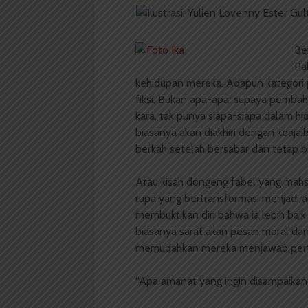
Be
Pa
kehidupan mereka. Adapun kategori p
fiksi. Bukan apa-apa, supaya pembaha
kara, tak punya siapa-siapa dalam 
biasanya akan diakhiri dengan keaj
berkah setelah bersabar dan tetap 
Atau kisah dongeng fabel yang mahsy
rupa yang bertransformasi menjadi an
membuktikan diri bahwa ia lebih baik 
biasanya sarat akan pesan moral dan
memudahkan mereka menjawab perta
“Apa amanat yang ingin disampaikan 