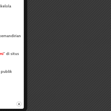
kelola
 kemandirian
mi
" di situs
 publik