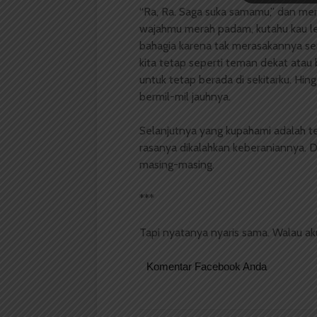
“Ra, Ra. Saga suka samamu,” dan men
wajahmu merah padam, kutahu kau lel
bahagia karena tak merasakannya send
kita tetap seperti teman dekat atau 
untuk tetap berada di sekitarku. Hin
bermil-mil jauhnya.
Selanjutnya yang kupahami adalah t
rasanya dikalahkan keberaniannya. D
masing-masing.
***
Tapi nyatanya nyaris sama. Walau ak
Komentar Facebook Anda