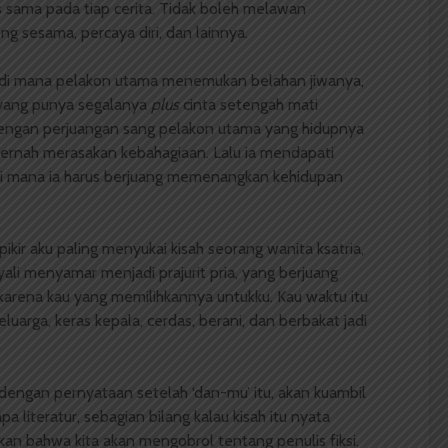
s sama pada tiap cerita. Tidak boleh melawan
g sesama, percaya diri, dan lainnya.
ia di mana pelakon utama menemukan belahan jiwanya,
yang punya segalanya
plus
cinta setengah mati
 dengan perjuangan sang pelakon utama yang hidupnya
pernah merasakan kebahagiaan. Lalu ia mendapati
k di mana ia harus berjuang memenangkan kehidupan
ikir aku paling menyukai kisah seorang wanita ksatria,
ali menyamar menjadi prajurit pria, yang berjuang
karena kau yang memilihkannya untukku. Kau waktu itu
eluarga, keras kepala, cerdas, berani, dan berbakat jadi
dengan pernyataan setelah ‘dan-mu’ itu, akan kuambil
 literatur, sebagian bilang kalau kisah itu nyata
kan bahwa kita akan mengobrol tentang penulis fiksi.