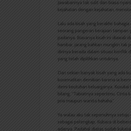
Jawabannya tak sulit dan biasa nyari
kejahatan dengan kejahatan, menolon
Lalu ada kisah yang berakhir bahag
seorang pangeran kerajaan tampan 
padanya. Biasanya kisah ini diawali
hambar, jarang bahkan mungkin tak 
dirinya berada dalam situasi konfli
yang telah dipilihkan untuknya.
Dari sekian banyak kisah yang ada kup
kusematkan demikian karena ia berny
demi keutuhan keluarganya. Kusukai 
bilang, “Tabiatnya sepertimu. Cinta k
pria maupun wanita hahaha.”
Ya walau aku tak sepenuhnya setuju 
sebagai pelengkap. Kubaca di beberapa
adanya. Padahal diatas sudah kukata