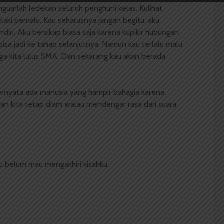
guarlah ledekan seluruh penghuni kelas. Kulihat
aki pemalu. Kau seharusnya jangan begitu, aku
iri. Aku bersikap biasa saja karena kupikir hubungan
bisa jadi ke tahap selanjutnya. Namun kau terlalu malu
gga kita lulus SMA. Dan sekarang kau akan berada
ernyata ada manusia yang hampir bahagia karena
an kita tetap diam walau mendengar rasa dari suara
u belum mau mengakhiri kisahku.