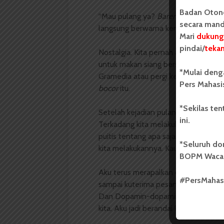
Badan Oton
“Mau pulang ya?
Bareng
aku
aja
.” Se
secara mand
langsung berwarna kembali.
Mari
dukung
pindai/
teka
Nostalgia. Kita pernah ada dalam kea
untuk makan siang bersama. Kadang
*Mulai deng
Gramedia atau pergi ke tempat bimbi
Pers Mahasi
bocor
itu.
*Sekilas te
Setelah kejadian pulang bersama itu,
ini.
Terkadang kita melakukan kebiasaan 
puitis tentang apa saja. Kemampuanmu
*Seluruh do
kita melakukannya. Kau ternyata ser
BOPM Waca
Aku terus merapalkan doa agar kau me
#PersMaha
sampai kuterima pesanmu bahwa kau a
Dan Dopamin-dopamin yang kita ras
kita. Aku jadi berandai kalau saja w