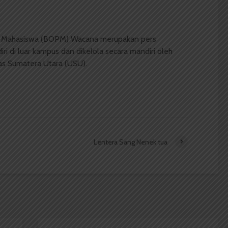
 Mahasiswa (BOPM) Wacana merupakan pers
ri di luar kampus dan dikelola secara mandiri oleh
as Sumatera Utara (USU).
Lentera Sang Nenek tua