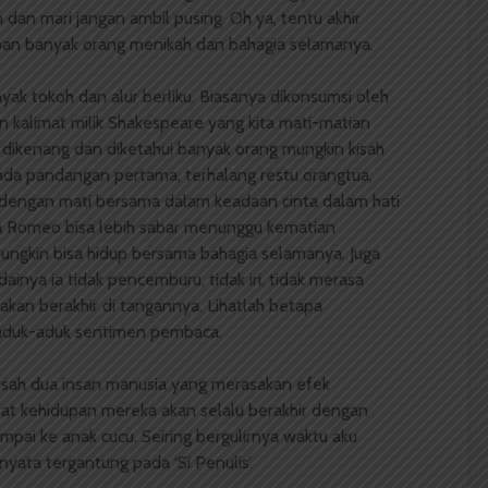
 dan mari jangan ambil pusing. Oh ya, tentu akhir
pan banyak orang menikah dan bahagia selamanya.
yak tokoh dan alur berliku. Biasanya dikonsumsi oleh
n kalimat milik Shakespeare yang kita mati-matian
 dikenang dan diketahui banyak orang mungkin kisah
pada pandangan pertama, terhalang restu orangtua,
is dengan mati bersama dalam keadaan cinta dalam hati
a Romeo bisa lebih sabar menunggu kematian
ungkin bisa hidup bersama bahagia selamanya. Juga
dainya ia tidak pencemburu, tidak iri, tidak merasa
 akan berakhir di tangannya. Lihatlah betapa
aduk-aduk sentimen pembaca.
kisah dua insan manusia yang merasakan efek
t kehidupan mereka akan selalu berakhir dengan
mpai ke anak cucu. Seiring bergulirnya waktu aku
yata tergantung pada ‘Si Penulis’.