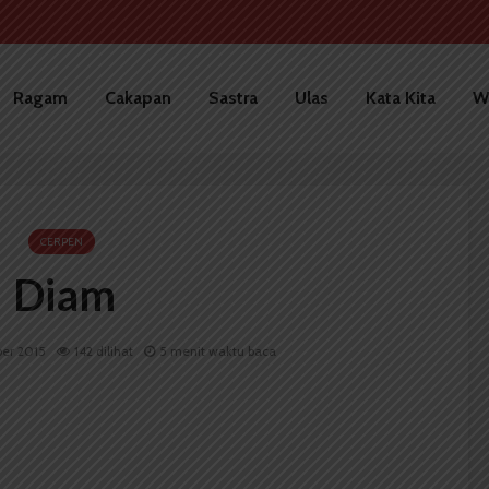
Ragam
Cakapan
Sastra
Ulas
Kata Kita
W
CERPEN
Diam
ber 2015
142 dilihat
5 menit waktu baca