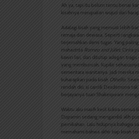
Ah ya, tapi itu belum tentu benar kan
kisahnya merupakan wujud dari hara
Adalagi kisah yang memuat lebih ban
remaja dan dewasa. Seperti rangkaia
terjemahkan demi tugas. Yang paling
mahacinta
Romeo and Juliet
. Cinta 
kawin lari, dan ditutup adegan trag
yang membuncah. Kupikir seharusny
sementara wanitanya. Jadi mereka m
kuharapkan pada kisah
Othello
. Sean
rendah diri, si cantik Desdemona tak
berjayanya tuan Shakespeare meng
Waktu aku masih kecil kukira semua 
Dopamin sedang mengambil alih pusa
pernikahan. Lalu hidupnya bahagia sa
memahami bahwa akhir tiap kisah tern