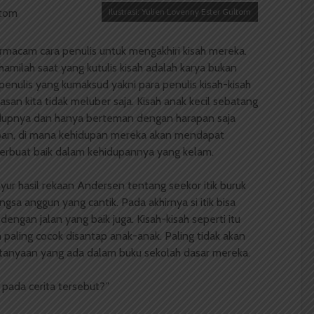
Ilustrasi: Yulien Lovenny Ester Gultom
rmacam cara penulis untuk mengakhiri kisah mereka.
hamilah saat yang kutulis kisah adalah karya bukan
enulis yang kumaksud yakni para penulis kisah-kisah
san kita tidak meluber saja. Kisah anak kecil sebatang
hidupnya dan hanya berteman dengan harapan saja
aiban, di mana kehidupan mereka akan mendapat
berbuat baik dalam kehidupannya yang kelam.
ur hasil rekaan Andersen tentang seekor itik buruk
gsa anggun yang cantik. Pada akhirnya si itik bisa
dengan jalan yang baik juga. Kisah-kisah seperti itu
 paling cocok disantap anak-anak. Paling tidak akan
nyaan yang ada dalam buku sekolah dasar mereka.
pada cerita tersebut?”