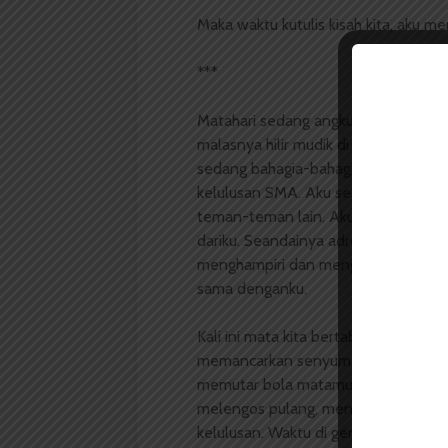
Maka waktu kutulis kisah kita, aku m
***
Matahari sedang angkuh-angkuhnya
malasnya hilir mudik di bawah pekatny
sedang bahagia-bahagianya bertedu
kelulusan SMA. Aku sesekali meliri
teman-teman lain. Aku merasa bang
dariku. Seandainya adrenalinku lebih
menghampiri dan mengucapkan sela
sama denganku.
Kali ini mata kita bertabrakan dan 
memancarkan senyum tulus padamu. K
memutar bola matamu ke sudut lain. S
melengos pulang, menolak ajakan k
kelulusan. Waktu di gerbang sekolah 