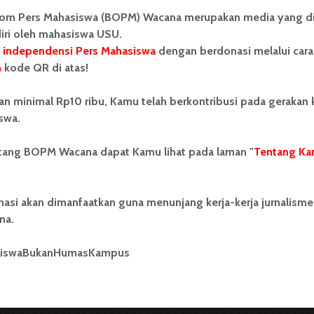
om Pers Mahasiswa (BOPM) Wacana merupakan media yang di
baris kalimat itu meluncur dari mulutmu dan hariku
iri oleh mahasiswa USU.
 independensi Pers Mahasiswa
dengan berdonasi melalui cara
n
kode QR di atas!
daan seperti ini. Pulang sekolah bersama lalu singgah
 melalang buana di antara hamparan buku-buku
an minimal Rp10 ribu, Kamu telah berkontribusi pada gerakan
ngan belajar. Sebelum tragedi teman kita, Ale, yang
swa.
ntang BOPM Wacana dapat Kamu lihat pada laman "
Tentang Ka
 kau kembali rajin menjalin komunikasi denganku.
yang itu juga, saling menyahut lewat kalimat-kalimat
 berbahasa sudah lebih baik dibanding terakhir kali
nasi akan dimanfaatkan guna menunjang kerja-kerja jurnalisme
ius dengan ketertarikanmu pada sastra.
na.
miliki keberanian lebih dari aku.Tapi ternyata tidak
siswaBukanHumasKampus
kan belajar sastra di tanah kelahiran Shakespeare.
akan sepertinya selamanya tertahan dalam tubuh
aktu itu Ale tak membuka rahasiamu.