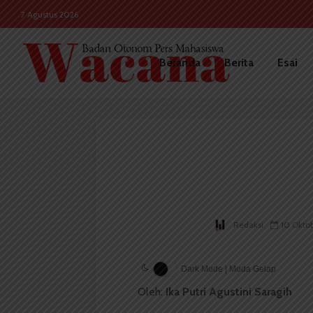
7 Agustus 2026
Beranda
Berita
Esai
Redaksi
10 Okto
Dark Mode | Moda Gelap
Oleh:
Ika Putri Agustini Saragih