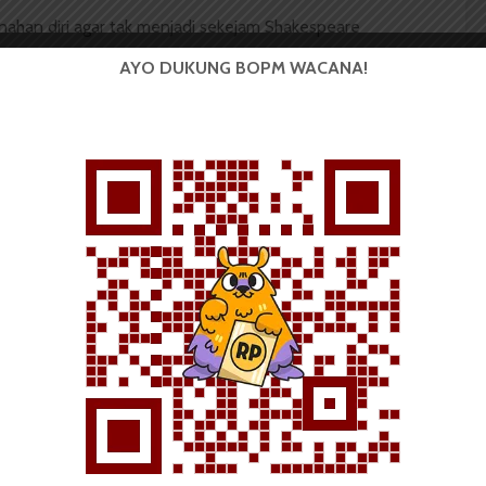
enahan diri agar tak menjadi sekejam Shakespeare
AYO DUKUNG BOPM WACANA!
 memamerkan kehebatannya. Angin sedang malas-
a sinar matahari. Kita di bawah lindungan aula ini
h bersama puluhan siswa lain yang sedang merayakan
kmu, yang berjabat tangan dan mengobrol dengan
ga mengingat namamu berada di atas satu peringkat
 besar dibanding gengsiku, sudah jelas aku akan
mat padamu. Sayang kau pun dalam keadaan yang
sekuat tenaga kuredakan amukan degup jantungku dan
ulihat kau jadi kikuk dan menggaruk tengkukmu lalu
etelah itu kebahagiaanku rasanya jadi sirna. Aku
awan-kawan untuk pergi ke pantai merayakan
aku terkesiap melihatmu berjalan di belakangku.