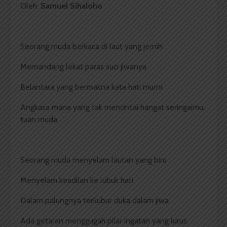
Oleh:
Samuel Sihaloho
Seorang muda berkaca di laut yang jernih
Memandang lekat paras suci jiwanya
Belantara yang bermakna kata hati murni
Angkasa mana yang tak mencintai hangat seringaimu,
tuan muda
Seorang muda menyelam lautan yang biru
Menyelam keadilan ke lubuk hati
Dalam palungnya terkubur duka dalam jiwa
Ada getaran menggugah pilar ingatan yang lurus