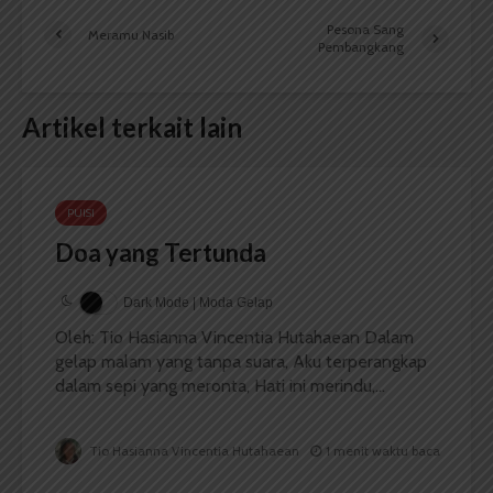
Pesona Sang
Meramu Nasib
Pembangkang
Artikel terkait lain
PUISI
Doa yang Tertunda
Dark Mode | Moda Gelap
Oleh: Tio Hasianna Vincentia Hutahaean Dalam
gelap malam yang tanpa suara, Aku terperangkap
dalam sepi yang meronta, Hati ini merindu,...
Tio Hasianna Vincentia Hutahaean
1 menit waktu baca