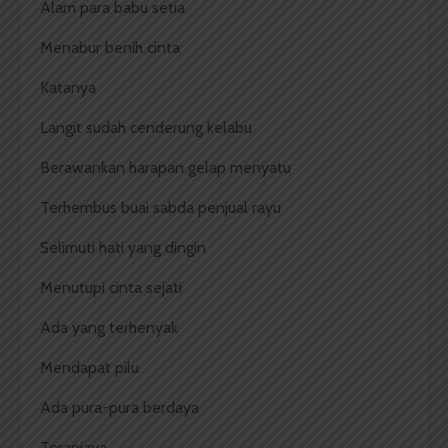
Alam para babu setia
Menabur benih cinta
Katanya
Langit sudah cenderung kelabu
Berawankan harapan gelap menyatu
Terhembus buai sabda penjual rayu
Selimuti hati yang dingin
Menutupi cinta sejati
Ada yang terhenyak
Mendapat pilu
Ada pura-pura berdaya
Teraniaya