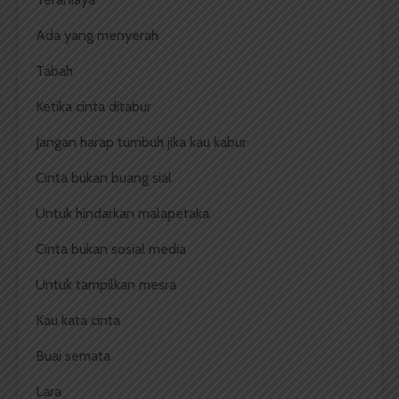
Ada yang menyerah
Tabah
Ketika cinta ditabur
Jangan harap tumbuh jika kau kabur
Cinta bukan buang sial
Untuk hindarkan malapetaka
Cinta bukan sosial media
Untuk tampilkan mesra
Kau kata cinta
Buai semata
Lara