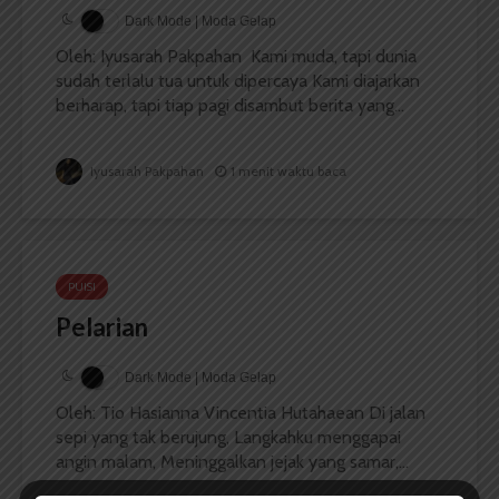
Dark Mode | Moda Gelap
Oleh: Iyusarah Pakpahan Kami muda, tapi dunia
sudah terlalu tua untuk dipercaya Kami diajarkan
berharap, tapi tiap pagi disambut berita yang...
Iyusarah Pakpahan
1 menit waktu baca
PUISI
Pelarian
Dark Mode | Moda Gelap
Oleh: Tio Hasianna Vincentia Hutahaean Di jalan
sepi yang tak berujung, Langkahku menggapai
angin malam, Meninggalkan jejak yang samar,...