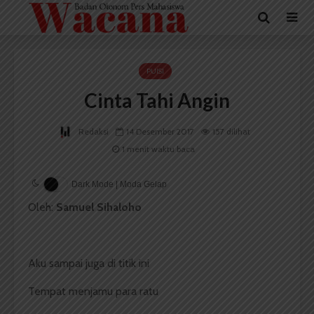
PUISI
Cinta Tahi Angin
Redaksi
14 Desember 2017
157 dilihat
1 menit waktu baca
Dark Mode | Moda Gelap
Oleh:
Samuel Sihaloho
Aku sampai juga di titik ini
Tempat menjamu para ratu