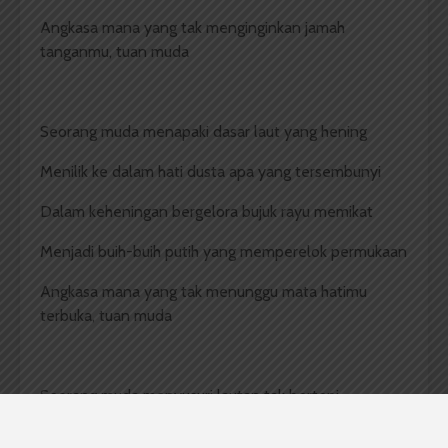
Angkasa mana yang tak menginginkan jamah
tanganmu, tuan muda
Seorang muda menapaki dasar laut yang hening
Menilik ke dalam hati dusta apa yang tersembunyi
Dalam keheningan bergelora bujuk rayu memikat
Menjadi buih-buih putih yang memperelok permukaan
Angkasa mana yang tak menunggu mata hatimu
terbuka, tuan muda
Seorang muda menyusuri lautan tak bertepi
Tergulung arus bujuk rayuan yang menipu