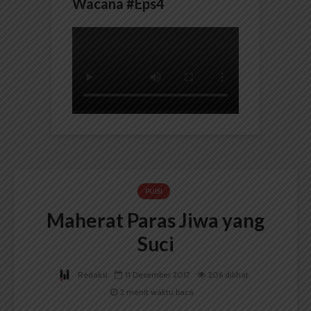
Wacana #Eps4
PUISI
Maherat Paras Jiwa yang
Suci
Redaksi
11 Desember 2017
206 dilihat
2 menit waktu baca