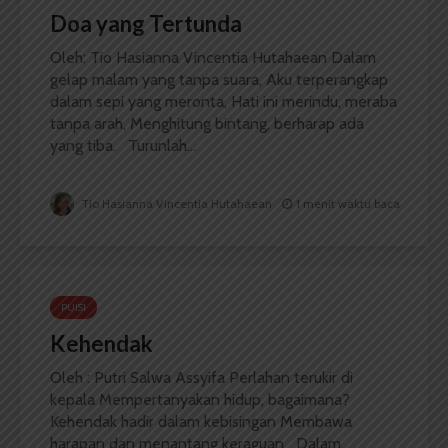
Doa yang Tertunda
Oleh: Tio Hasianna Vincentia Hutahaean Dalam
gelap malam yang tanpa suara, Aku terperangkap
dalam sepi yang meronta, Hati ini merindu, meraba
tanpa arah, Menghitung bintang, berharap ada
yang tiba. Turunlah...
Tio Hasianna Vincentia Hutahaean
1 menit waktu baca
PUISI
Kehendak
Oleh : Putri Salwa Assyifa Perlahan terukir di
kepala Mempertanyakan hidup, bagaimana?
Kehendak hadir dalam kebisingan Membawa
harapan dan menantang keraguan Dalam