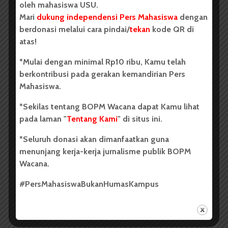
oleh mahasiswa USU.
Mari
dukung independensi Pers Mahasiswa
dengan
PUISI
berdonasi melalui cara pindai/
tekan
kode QR di
Pesona Sang Pembangkang
atas!
*Mulai dengan minimal Rp10 ribu, Kamu telah
Redaksi
13 Desember 2017
201 dilihat
berkontribusi pada gerakan kemandirian Pers
1 menit waktu baca
Mahasiswa.
Oleh:
Rina Amelia Tindaon
*Sekilas tentang BOPM Wacana dapat Kamu lihat
pada laman "
Tentang Kami
" di situs ini.
*Seluruh donasi akan dimanfaatkan guna
Aku luruh
menunjang kerja-kerja jurnalisme publik BOPM
Pada senyum simpul sosok yang berlagak jijik pada
Wacana.
sang penindas
#PersMahasiswaBukanHumasKampus
Tak engah, dia pun suah serupa dengan si culas
Membenamkanku hirap sendiri dalam pukauannya