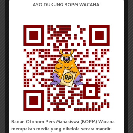
AYO DUKUNG BOPM WACANA!
Tio Hasianna Vincentia Hutahaean
1 menit waktu baca
Pentingnya
Mempersiapkan CV Bagi
Mahasiswa | Podcast
Wacana #Eps4
Pemutar
Video
00:00
32:39
Badan Otonom Pers Mahasiswa (BOPM) Wacana
merupakan media yang dikelola secara mandiri