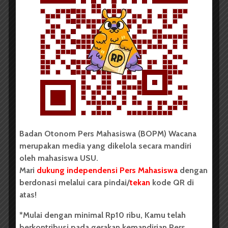
Redaksi
Badan Otonom Pers Mahasiswa (BOPM) Wacana
merupakan pers mahasiswa yang berdiri di luar
kampus dan dikelola secara mandiri oleh mahasiswa
Universitas Sumatera Utara (USU).
Badan Otonom Pers Mahasiswa (BOPM) Wacana
merupakan media yang dikelola secara mandiri
LIHAT SEMUA ARTIKEL
oleh mahasiswa USU.
Mari
dukung independensi Pers Mahasiswa
dengan
berdonasi melalui cara pindai/
tekan
kode QR di
atas!
Blokir Salah Satu Indra
Di Balik Terapi Garra
Dapat Tingkatkan Daya
Rufa
*Mulai dengan minimal Rp10 ribu, Kamu telah
Ingat
berkontribusi pada gerakan kemandirian Pers