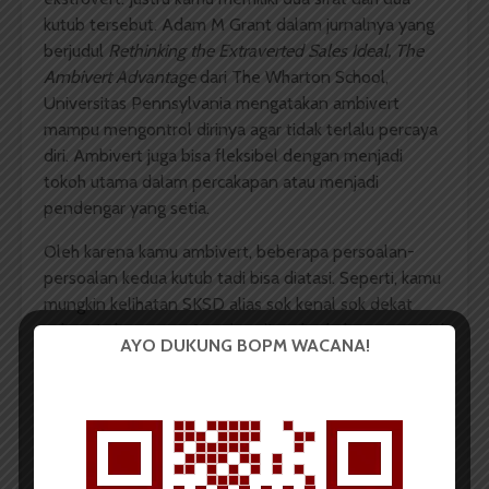
kutub tersebut. Adam M Grant dalam jurnalnya yang
berjudul
Rethinking the Extraverted Sales Ideal, The
Ambivert Advantage
dari The Wharton School,
Universitas Pennsylvania mengatakan ambivert
mampu mengontrol dirinya agar tidak terlalu percaya
diri. Ambivert juga bisa fleksibel dengan menjadi
tokoh utama dalam percakapan atau menjadi
pendengar yang setia.
Oleh karena kamu ambivert, beberapa persoalan-
persoalan kedua kutub tadi bisa diatasi. Seperti, kamu
mungkin kelihatan SKSD alias sok kenal sok dekat
sebagai ekstrovert. Atau kesulitan berhubungan sosial
AYO DUKUNG BOPM WACANA!
dengan tetangga karena kamu introver. Tapi,
ambivert bisa nyaman dengan keduanya!
Komentar Facebook Anda