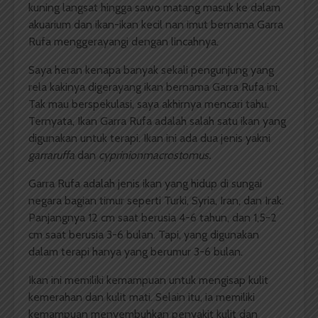
kuning langsat hingga sawo matang masuk ke dalam
akuarium dan ikan-ikan kecil nan imut bernama Garra
Rufa menggerayangi dengan lincahnya.
Saya heran kenapa banyak sekali pengunjung yang
rela kakinya digerayang ikan bernama Garra Rufa ini.
Tak mau berspekulasi, saya akhirnya mencari tahu.
Ternyata, Ikan Garra Rufa adalah salah satu ikan yang
digunakan untuk terapi. Ikan ini ada dua jenis yakni
garraruffa
dan
cyprinionmacrostomus.
Garra Rufa adalah jenis ikan yang hidup di sungai
negara bagian timur seperti Turki, Syria, Iran, dan Irak.
Panjangnya 12 cm saat berusia 4-6 tahun, dan 1,5-2
cm saat berusia 3-6 bulan. Tapi, yang digunakan
dalam terapi hanya yang berumur 3-6 bulan.
Ikan ini memiliki kemampuan untuk mengisap kulit
kemerahan dan kulit mati. Selain itu, ia memiliki
kemampuan menyembuhkan penyakit kulit dan