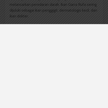
melancarkan peredaran darah. Ikan Garra Rufa sering
dijuluki sebagai ikan penggigit, dermatologis kecil, dan
ikan dokter.
Ternyata, kehebatan ikan Garra Rufa berasal dari air
liurnya. Seperti yang dilansir
www.garrarufa.com,
air
liur Garra Rufa mengandung enzim dithranol
(anthralin). Enzim ini akan merangsang pertumbuhan
sel kulit baru, sehingga rasa gatal pada kulit berkurang
dan noda bekas luka tersamarkan.
Martin Grassberger dan W Hoch juga meneliti
manfaat ikan Garra Rufa seperti yang dipublikasikan
dalam jurnal
Ichthyotherapy as Alternative Treatment
for Patients with Psoriasis: A Pilot Study.
Ia
menjelaskan bahwa ikan ini bermanfaat untuk
pengobatan penyakit kulit Psoriasis
,
sejenis penyakit
yang menyebabkan kulit bersisik. Oleh karena itu,
banyak salon yang menggunakan ikan Garra Rufa