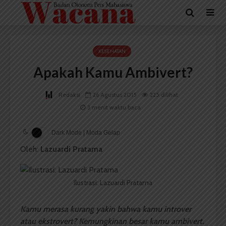
KESEHATAN
Apakah Kamu Ambivert?
Redaksi
26 Agustus 2015
225 dilihat
3 menit waktu baca
Dark Mode | Moda Gelap
Oleh:
Lazuardi Pratama
Ilustrasi: Lazuardi Pratama
Kamu merasa kurang yakin bahwa kamu introver
atau ekstrovert? Kemungkinan besar kamu ambivert.