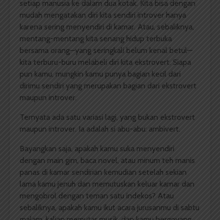
setiap manusia ke dalam dua kotak. Kita bisa dengan
mudah mengatakan diri kita sendiri introver hanya
karena sering menyendiri di kamar. Atau, sebaliknya,
mentang-mentang kita senang hidup terbuka
bersama orang—yang seringkali belum kenal betul—
kita terburu-buru melabeli diri kita ekstrovert. Siapa
pun kamu, mungkin kamu punya bagian kecil dari
dirimu sendiri yang merupakan bagian dari ekstrovert
maupun introver.
Ternyata ada satu variasi lagi, yang bukan ekstrovert
maupun introver. Ia adalah si abu-abu: ambivert.
Bayangkan saja, apakah kamu suka menyendiri
dengan main gim, baca novel, atau minum teh manis
panas di kamar sendirian kemudian setelah sekian
lama kamu jenuh dan memutuskan keluar kamar dan
mengobrol dengan teman satu indekos? Atau
sebaliknya, apakah kamu ikut acara jurusanmu di sabtu
malam, kalian memutar musik, dan kamu bergoyang