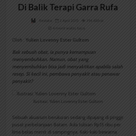
Di Balik Terapi Garra Rufa
Redaksi
2 April 2015
396 dilihat
4 menit waktu baca
Oleh :
Yulien
Lovenny Ester Gultom
Bak sebuah obat, ia punya kemampuan
menyembuhkan. Namun, obat yang
menyembuhkan bisa jadi menyakitkan apabila salah
resep. Si kecil ini, pembawa
penyakit
atau
penawar
penyakit?
Ilustrasi: Yulien Lovenny Ester Gultom
Sebuah akuarium berukuran sedang dipajang di pinggir
pusat perbelanjaan Batam. Ada tulisan Rp15 ribu per
lima belas menit di sampingnya. Kaki-kaki bewarna