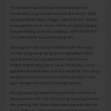
Pernah beberapa kali saya coba beberapa tes
kepribadian yang banyak tersebar di internet. Salah
satunya adalah Myers-Briggs Type Indicator. Itu
loh
,
kemungkinan besar teman-teman di dunia mayamu
banyak berbagi di media sosialnya: INFP, ENTP, ISTJ,
ESFJ, dan kawan-kawannya yang lain.
Saya juga pernah—banyak sekali malah—mencoba
tes-tes yang ujung-ujungnya menghasilkan label,
apakah kamu seorang ekstrovert atau introver.
Artikel-artikel yang benar-benar ilmiah atau santai
juga banyak membahas soal dua kutub itu. Dan ujung-
ujungnya di kolom komentar artikel tersebut—saya
juga—dengan senang hati berbagi hasilnya.
Konsep psikologi seperti ekstrovert dan introver ini
dipopulerkan oleh Carl Gustav Jung, seorang psikater
dan psikolog dari Swiss. Kalau kamu pernah coba tes
Myers & Briggs, pasti sering menemukan nama bapak