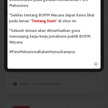
Mahasiswa.
Artikel terkait lain
*Sekilas tentang BOPM Wacana dapat Kamu lihat
pada laman "
Tentang Kami
" di situs ini.
*Seluruh donasi akan dimanfaatkan guna
KESEHATAN
menunjang kerja-kerja jurnalisme publik BOPM
Mandi Ala-ala Saja Cukup
Wacana.
#PersMahasiswaBukanHumasKampus
Dark Mode | Moda Gelap
Oleh: Vanisof Kristin Manalu Salah satu kegiatan
yang sulit lepas dari kehidupan sehari-hari adalah
mandi. Kuantitas dan kualitas mandi jadi...
Redaksi
3 menit waktu baca