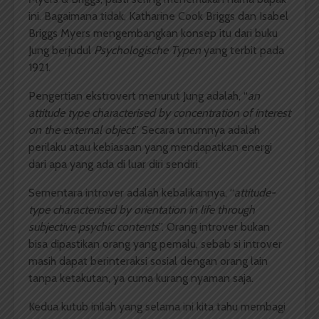
ini. Bagaimana tidak, Katharine Cook Briggs dan Isabel
Briggs Myers mengembangkan konsep itu dari buku
Jung berjudul
Psychologische Typen
yang terbit pada
1921.
Pengertian ekstrovert menurut Jung adalah, “
an
attitude type characterised by concentration of interest
on the external object
.” Secara umumnya adalah
perilaku atau kebiasaan yang mendapatkan energi
dari apa yang ada di luar diri sendiri.
Sementara introver adalah kebalikannya, “
attitude-
type characterised by orientation in life through
subjective psychic contents
”. Orang introver bukan
bisa dipastikan orang yang pemalu, sebab si introver
masih dapat berinteraksi sosial dengan orang lain
tanpa ketakutan, ya cuma kurang nyaman saja.
Kedua kutub inilah yang selama ini kita tahu membagi