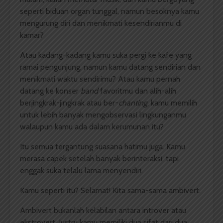
seperti biduan organ tunggal, namun besoknya kamu
mengurung diri dan menikmati kesendirianmu di
kamar?
Atau kadang-kadang kamu suka pergi ke kafe yang
ramai pengunjung, namun kamu datang sendirian dan
menikmati waktu sendirimu? Atau kamu pernah
datang ke konser
band
favoritmu dan alih-alih
berjingkrak-jingkrak atau ber-
chanting
, kamu memilih
untuk lebih banyak mengobservasi lingkunganmu
walaupun kamu ada dalam kerumunan itu?
Itu semua tergantung suasana hatimu juga. Kamu
merasa capek setelah banyak berinteraksi, tapi
enggak suka telalu lama menyendiri.
Kamu seperti itu? Selamat! Kita sama-sama ambivert.
Ambivert bukanlah kelabilan antara introver atau
ekstrovert. Justru kamu memiliki dua sifat dari dua