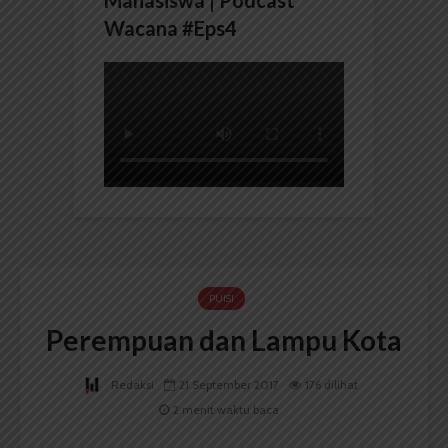
Mahasiswa | Podcast
Wacana #Eps4
PUISI
Perempuan dan Lampu Kota
Redaksi
21 September 2017
176 dilihat
2 menit waktu baca