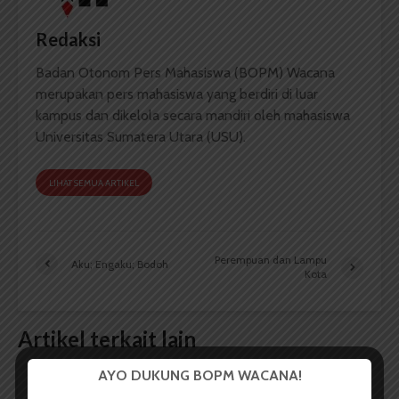
Redaksi
Badan Otonom Pers Mahasiswa (BOPM) Wacana
merupakan pers mahasiswa yang berdiri di luar
kampus dan dikelola secara mandiri oleh mahasiswa
Universitas Sumatera Utara (USU).
LIHAT SEMUA ARTIKEL
Perempuan dan Lampu
Aku; Engaku; Bodoh
Kota
Artikel terkait lain
AYO DUKUNG BOPM WACANA!