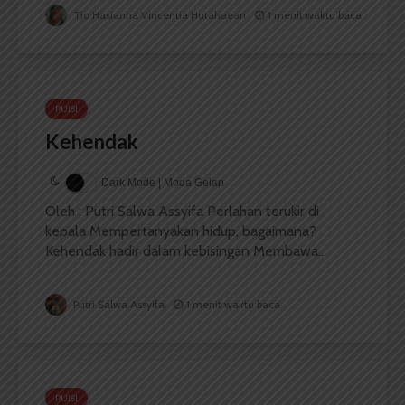
Tio Hasianna Vincentia Hutahaean
1 menit waktu baca
PUISI
Kehendak
Dark Mode | Moda Gelap
Oleh : Putri Salwa Assyifa Perlahan terukir di
kepala Mempertanyakan hidup, bagaimana?
Kehendak hadir dalam kebisingan Membawa...
Putri Salwa Assyifa
1 menit waktu baca
PUISI