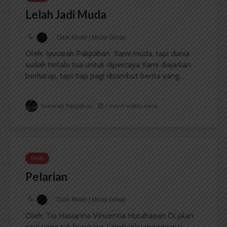
Lelah Jadi Muda
Dark Mode | Moda Gelap
Oleh: Iyusarah Pakpahan Kami muda, tapi dunia
sudah terlalu tua untuk dipercaya Kami diajarkan
berharap, tapi tiap pagi disambut berita yang...
Iyusarah Pakpahan
1 menit waktu baca
PUISI
Pelarian
Dark Mode | Moda Gelap
Oleh: Tio Hasianna Vincentia Hutahaean Di jalan
sepi yang tak berujung, Langkahku menggapai