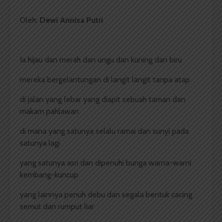
Oleh:
Dewi Annisa Putri
Ia hijau dan merah dan ungu dan kuning dan biru
mereka bergelantungan di langit langit tanpa atap
di jalan yang lebar yang diapit sebuah taman dan
makam pahlawan
di mana yang satunya selalu ramai dan sunyi pada
satunya lagi
yang satunya asri dan dipenuhi bunga warna-warni
kembang-kuncup
yang lainnya penuh debu dan segala bentuk cacing
semut dan rumput liar