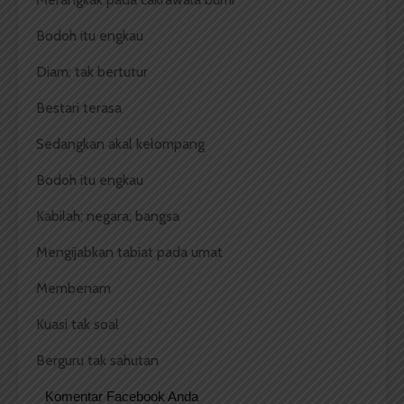
Bodoh itu engkau
Diam; tak bertutur
Bestari terasa
Sedangkan akal kelompang
Bodoh itu engkau
Kabilah; negara; bangsa
Mengijabkan tabiat pada umat
Membenam
Kuasi tak soal
Berguru tak sahutan
Komentar Facebook Anda