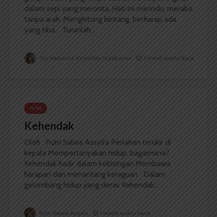
dalam sepi yang meronta, Hati ini merindu, meraba
tanpa arah, Menghitung bintang, berharap ada
yang tiba. Turunlah...
Tio Hasianna Vincentia Hutahaean
1 menit waktu baca
PUISI
Kehendak
Oleh : Putri Salwa Assyifa Perlahan terukir di
kepala Mempertanyakan hidup, bagaimana?
Kehendak hadir dalam kebisingan Membawa
harapan dan menantang keraguan Dalam
gelombang hidup yang deras Kehendak...
Putri Salwa Assyifa
1 menit waktu baca