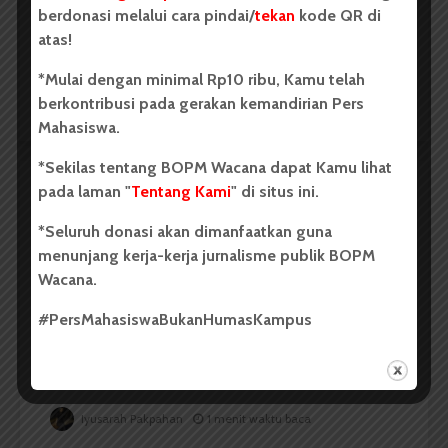
berdonasi melalui cara pindai/
tekan
kode QR di
harapan dan menantang keraguan Dalam
atas!
gelombang hidup yang deras Kehendak...
*Mulai dengan minimal Rp10 ribu, Kamu telah
Putri Salwa Assyifa
1 menit waktu baca
berkontribusi pada gerakan kemandirian Pers
Mahasiswa.
*Sekilas tentang BOPM Wacana dapat Kamu lihat
pada laman "
Tentang Kami
" di situs ini.
PUISI
*Seluruh donasi akan dimanfaatkan guna
Lelah Jadi Muda
menunjang kerja-kerja jurnalisme publik BOPM
Oleh: Iyusarah Pakpahan Kami muda, tapi dunia
Wacana.
sudah terlalu tua untuk dipercaya Kami diajarkan
berharap, tapi tiap pagi disambut berita yang
#PersMahasiswaBukanHumasKampus
menyayat Apa arti bermimpi, jika kenyataan selalu
mematahkan lebih dulu? Apa...
Iyusarah Pakpahan
1 menit waktu baca