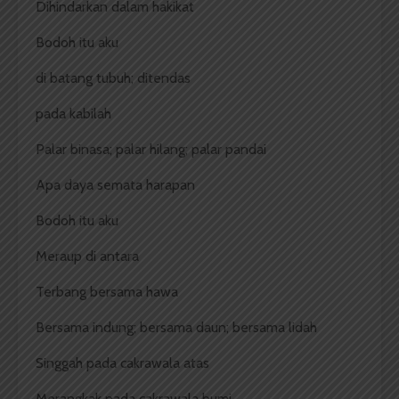
Dihindarkan dalam hakikat
Bodoh itu aku
di batang tubuh; ditendas
pada kabilah
Palar binasa; palar hilang; palar pandai
Apa daya semata harapan
Bodoh itu aku
Meraup di antara
Terbang bersama hawa
Bersama indung; bersama daun; bersama lidah
Singgah pada cakrawala atas
Merangkak pada cakrawala bumi