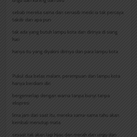
ungu dan kuning dan biru
sebab mereka sama dan senasib meski ia tak percaya
takdir dan apa pun
tak ada yang butuh lampu kota dan dirinya di siang
hari
hanya itu yang diyakini dirinya dan para lampu kota
Pukul dua belas malam, perempuan dan lampu kota
hanya berdiam diri
bergemerlap dengan warna tanpa bunyi tanpa
ekspresi
lima jam dari saat itu, mereka sama-sama tahu akan
kembali menutup mata
sesaat tak akan lagi hijau dan merah dan ungu dan