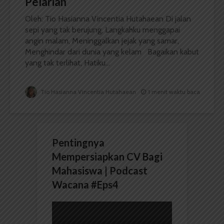
Pelarian
Oleh: Tio Hasianna Vincentia Hutahaean Di jalan
sepi yang tak berujung, Langkahku menggapai
angin malam, Meninggalkan jejak yang samar,
Menghindar dari dunia yang kelam Bagaikan kabut
yang tak terlihat, Hatiku...
Tio Hasianna Vincentia Hutahaean
1 menit waktu baca
Pentingnya
Mempersiapkan CV Bagi
Mahasiswa | Podcast
Wacana #Eps4