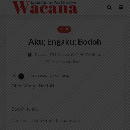
PUISI
Aku; Engaku; Bodoh
Redaksi
1 Oktober 2017
178 dilihat
1 menit waktu baca
Dark Mode | Moda Gelap
Oleh:
Widiya Hastuti
Bodoh itu aku
Tak kasat; tak terindu; tanpa akuan