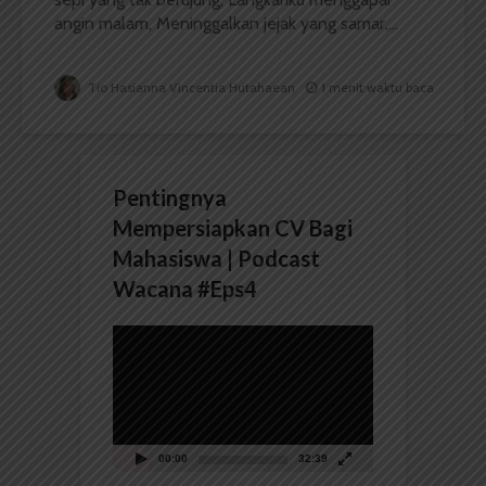
angin malam, Meninggalkan jejak yang samar,...
Tio Hasianna Vincentia Hutahaean
1 menit waktu baca
Pentingnya
Mempersiapkan CV Bagi
Mahasiswa | Podcast
Wacana #Eps4
Pemutar
Video
00:00
32:39