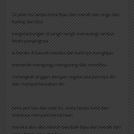
Di jalan itu lampu kota hijau dan merah dan ungu dan
kuning dan biru
bergelantungan di langit-langit menerangi rambut
hitam panjangnya
ia berdiri di bawah mereka dan kulitnya menghijau
memerah mengungu menguning dan membiru
melangkah anggun dengan segala rasa percaya diri
dan mempertanyakan diri
Lima jam lalu dari saat itu, mata lampu kota dan
matanya menyala bersamaan
mereka abu-abu namun berubah hijau dan merah dan