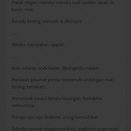
Pasak negeri; mereka-mereka suah padam dipati di
kurun; mati
Beradu kening; semasih di dikotomi
…….
Nirleka merayakan rajapati
…….
Kian, selarap anak bulan; dipangestu malam
Melawat gelumat pesta; memenuhi undangan mair
terang-temaram
Merompak binara-binara kayangan; bertakhta
seterusnya
Meraja raja-raja dedemit; urung bermufakat
Adinda pewaris singgasana kiani; angkatan segenerasi