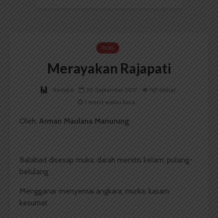
PUISI
Merayakan Rajapati
Redaksi
30 September 2017
167 dilihat
1 menit waktu baca
Oleh:
Arman Maulana Manurung
Balabad disesap muka; darah menitis kelam; pulang-
belulang
Mengganar menyemai angkara; murka; kasam
kesumat