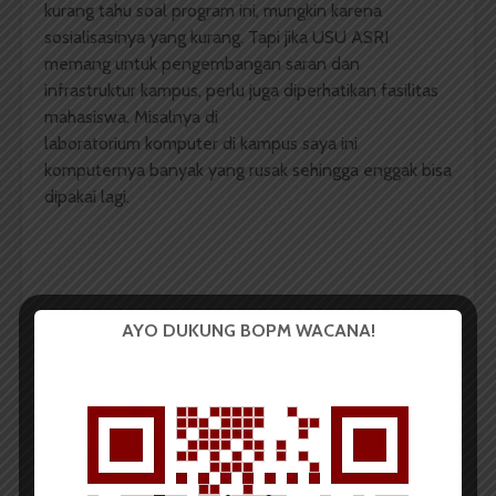
kurang tahu soal program ini, mungkin karena
sosialisasinya yang kurang. Tapi jika USU ASRI
memang untuk pengembangan saran dan
infrastruktur kampus, perlu juga diperhatikan fasilitas
mahasiswa. Misalnya di
laboratorium komputer di kampus saya ini
komputernya banyak yang rusak sehingga enggak bisa
dipakai lagi.
AYO DUKUNG BOPM WACANA!
Raja Nindangi Lingga– Fakultas Kesehatan
Masyarakat 2010