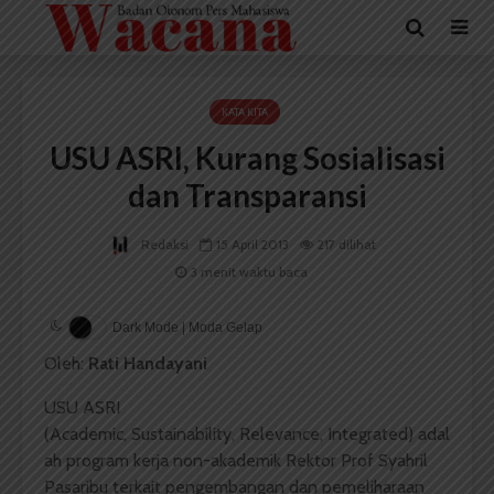
KATA KITA
USU ASRI, Kurang Sosialisasi
dan Transparansi
Redaksi
15 April 2013
217 dilihat
3 menit waktu baca
Dark Mode | Moda Gelap
Oleh:
Rati Handayani
USU ASRI
(Academic, Sustainability, Relevance, Integrated) adal
ah program kerja non-akademik Rektor Prof Syahril
Pasaribu terkait pengembangan dan pemeliharaan