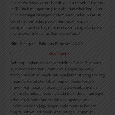
dari
metrotvnews.com,
batalnya aksi tersebut karena
MKRI tidak mengantungi izin aksi dari pihak kepolisian.
Oleh berbagai kalangan, pelemparan bulat-bulat isu
kudeta ini terhadap publik mendapat respon
beragam. Lantas, bagaimana respon yang ditunjukkan
mahasiswa Universitas Sumatera Utara?
Niko Sianipar – Fakultas Ekonomi 2008
Beberapa tahun terakhir kredibilitas Susilo Bambang
Yudhoyono memang menurun. Banyak hal yang
menyebabkan ini, salah satunya kemelut yang sedang
melanda Partai Demokrat. Seperti kasus korupsi
proyek Hambalang, tersangkanya
kan
kebanyakan
oknum Demokrat. Jelas saja ada isu kudeta. Tapi saya
tidak setuju kalau kudeta jalan tengahnya, malu.
Lagian presiden juga jangan melempar isu kudeta
begini. Rakyat jadi resah. Atau jangan-jangan ini