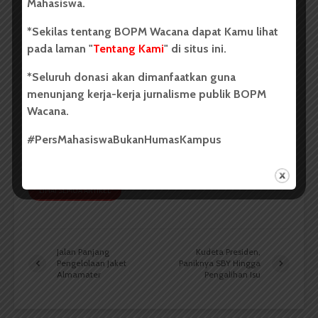
Mahasiswa.
*Sekilas tentang BOPM Wacana dapat Kamu lihat
pada laman "
Tentang Kami
" di situs ini.
Redaksi
*Seluruh donasi akan dimanfaatkan guna
menunjang kerja-kerja jurnalisme publik BOPM
Badan Otonom Pers Mahasiswa (BOPM) Wacana
Wacana.
merupakan pers mahasiswa yang berdiri di luar
kampus dan dikelola secara mandiri oleh mahasiswa
#PersMahasiswaBukanHumasKampus
Universitas Sumatera Utara (USU).
LIHAT SEMUA ARTIKEL
Jalan Panjang
Kudeta Presiden,
Pengelolaan Jaket
Paniknya SBY Hingga
Almamater
Pengalihan Isu