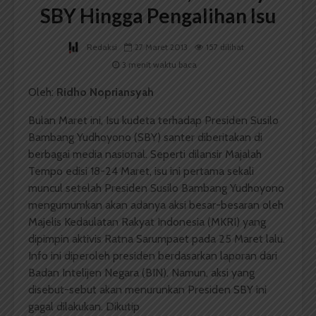
SBY Hingga Pengalihan Isu
Redaksi
27 Maret 2013
157 dilihat
3 menit waktu baca
Oleh:
Ridho Nopriansyah
Bulan Maret ini, Isu kudeta terhadap Presiden Susilo
Bambang Yudhoyono (SBY) santer diberitakan di
berbagai media nasional. Seperti dilansir Majalah
Tempo edisi 18-24 Maret, isu ini pertama sekali
muncul setelah Presiden Susilo Bambang Yudhoyono
mengumumkan akan adanya aksi besar-besaran oleh
Majelis Kedaulatan Rakyat Indonesia (MKRI) yang
dipimpin aktivis Ratna Sarumpaet pada 25 Maret lalu.
Info ini diperoleh presiden berdasarkan laporan dari
Badan Intelijen Negara (BIN). Namun, aksi yang
disebut-sebut akan menurunkan Presiden SBY ini
gagal dilakukan. Dikutip