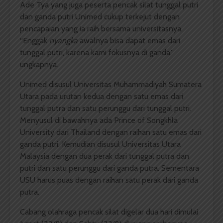
Ade Tya yang juga peserta pencak silat tunggal putri
dan ganda putri Unimed cukup terkejut dengan
pencapaian yang ia raih bersama universitasnya.
“Enggak
nyangka
awalnya bisa dapat emas dari
tunggal putri, karena kami fokusnya di ganda,”
ungkapnya.
Unimed disusul Universitas Muhammadiyah Sumatera
Utara pada urutan kedua dengan satu emas dari
tunggal putra dan satu perunggu dari tunggal putri.
Menyusul di bawahnya ada Prince of Songkhla
University dari Thailand dengan raihan satu emas dari
ganda putri. Kemudian disusul Universitas Utara
Malaysia dengan dua perak dari tunggal putra dan
putri dan satu perunggu dari ganda putra. Sementara
USU harus puas dengan raihan satu perak dari ganda
putra.
Cabang olahraga pencak silat digelar dua hari dimulai