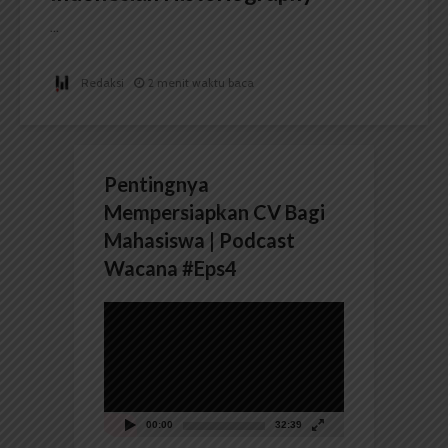
...
Redaksi
2 menit waktu baca
Pentingnya
Mempersiapkan CV Bagi
Mahasiswa | Podcast
Wacana #Eps4
Pemutar
Video
00:00
32:39