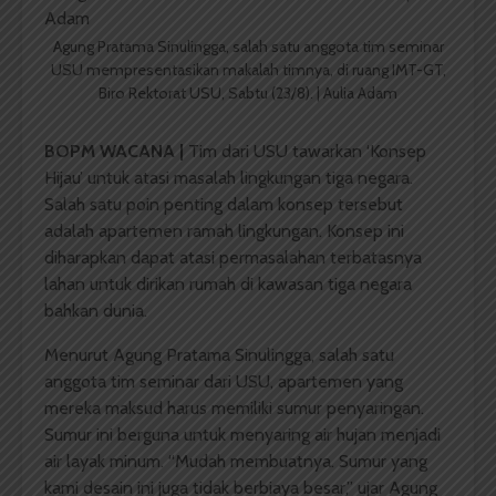
Agung Pratama Sinulingga, salah satu anggota tim seminar
USU mempresentasikan makalah timnya, di ruang IMT-GT,
Biro Rektorat USU, Sabtu (23/8). | Aulia Adam
BOPM WACANA |
Tim dari USU tawarkan ‘Konsep
Hijau’ untuk atasi masalah lingkungan tiga negara.
Salah satu poin penting dalam konsep tersebut
adalah apartemen ramah lingkungan. Konsep ini
diharapkan dapat atasi permasalahan terbatasnya
lahan untuk dirikan rumah di kawasan tiga negara
bahkan dunia.
Menurut Agung Pratama Sinulingga, salah satu
anggota tim seminar dari USU, apartemen yang
mereka maksud harus memiliki sumur penyaringan.
Sumur ini berguna untuk menyaring air hujan menjadi
air layak minum. “Mudah membuatnya. Sumur yang
kami desain ini juga tidak berbiaya besar,” ujar Agung