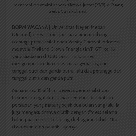
menampilkan atraksi pencak silatnya, Jumat (23/8), di Ruang
Serba Guna Polmed.
BOPM WACANA |
Universitas Negeri Medan
(Unimed) berhasil menjadi juara umum cabang
olahraga pencak silat pada Varsity Carnival Indonesia
Malaysia Thailand Growh Triangle (IMT-GT) ke-16
yang diadakan di USU tahun ini. Unimed
mengumpulkan dua emas, masing-masing dari
tunggal putri dan ganda putra, lalu dua perunggu dari
tunggal putra dan ganda putri.
Muhammad Khalfihim, peserta pencak silat dari
Unimed mengatakan raihan tersebut diakibatkan
persiapan yang matang sejak dua bulan yang lalu. Ia
juga mengaku timnya dilatih dengan
fitness
selama
bulan puasa untuk tetap jaga kebugaran tubuh. “Itu
diwajibkan oleh pelatih,” ujarnya.