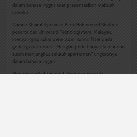
dalam bahasa Inggris saat presentasikan makalah
mereka.
Namun Khairul Syazwani Binti Mohammad Shalfiee
peserta dari Universiti Teknologi Mara, Malaysia
menganggap sukar penerapan sumur filter pada
gedung apartemen. “Mungkin perlu banyak sumur dan
susah menjangkau seluruh apartemen,” ungkapnya
dalam bahasa Inggris.
Menanggapi hal tersebut, Agung menjawab
kekhawatiran Syazwani. Menurutnya sumur yang
digagas timnya telah didesain sedemikian rupa,
sehingga dapat mengaliri seluruh apartemen.
Selain pengadaan sumur filter, tim USU yang terdiri
dari tiga orang juga mendesain apartemen yang bisa
dimanfaatkan untuk tanam tumbuhan hias di ruang
tamu. Serta tempat sampah yang bisa dipakai sebagai