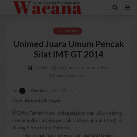
BERITA KAMPUS
Unimed Juara Umum Pencak
Silat IMT-GT 2014
Redaksi
24 Agustus 2014
114 dilihat
2 menit waktu baca
Dark Mode | Moda Gelap
Oleh:
Amanda Hidayat
Elfira Fahriah Noor, delegasi putri dari USU sedang