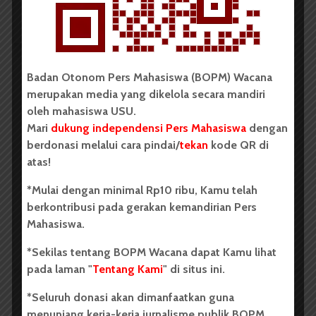
Redaksi
2 menit waktu baca
Badan Otonom Pers Mahasiswa (BOPM) Wacana
BERITA KAMPUS
merupakan media yang dikelola secara mandiri
Dua Mahasiswa Sastra Indonesia
oleh mahasiswa USU.
Mari
dukung independensi Pers Mahasiswa
dengan
USU Raih Juara di Festival Literasi
berdonasi melalui cara pindai/
tekan
kode QR di
Sumatra Utara 2026
atas!
Dark Mode | Moda Gelap
*Mulai dengan minimal Rp10 ribu, Kamu telah
berkontribusi pada gerakan kemandirian Pers
Oleh: Iyusarah Pakpahan USU, wacana.org – Dua...
Mahasiswa.
Redaksi
2 menit waktu baca
*Sekilas tentang BOPM Wacana dapat Kamu lihat
pada laman "
Tentang Kami
" di situs ini.
*Seluruh donasi akan dimanfaatkan guna
menunjang kerja-kerja jurnalisme publik BOPM
BERITA KAMPUS