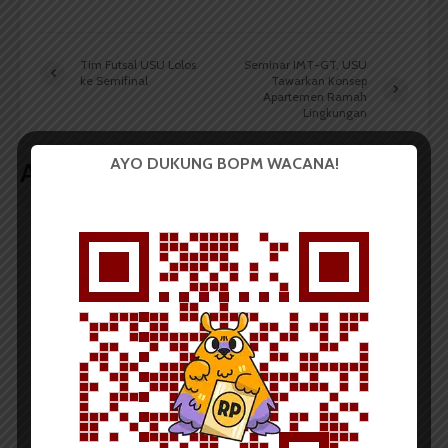
Tim Futsal USU Lolos
Seminar IMT-GT, USU
ke Semifinal
Tawarkan Konsep
Apartemen Ramah
Lingkungan
AYO DUKUNG BOPM WACANA!
Artikel terkait lain
BERITA KAMPUS
BPDP Sosialisasikan Lomba Riset
Mahasiswa 2026, Dorong Inovasi
Penelitian dalam Sektor
Perkebunan
...