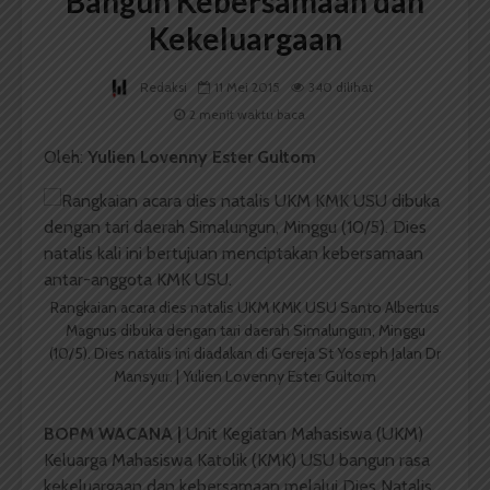
Bangun Kebersamaan dan
Kekeluargaan
Redaksi
11 Mei 2015
340 dilihat
2 menit waktu baca
Oleh:
Yulien Lovenny Ester Gultom
Rangkaian acara dies natalis UKM KMK USU Santo Albertus
Magnus dibuka dengan tari daerah Simalungun, Minggu
(10/5). Dies natalis ini diadakan di Gereja St Yoseph Jalan Dr
Mansyur. | Yulien Lovenny Ester Gultom
BOPM WACANA |
Unit Kegiatan Mahasiswa (UKM)
Keluarga Mahasiswa Katolik (KMK) USU bangun rasa
kekeluargaan dan kebersamaan melalui Dies Natalis