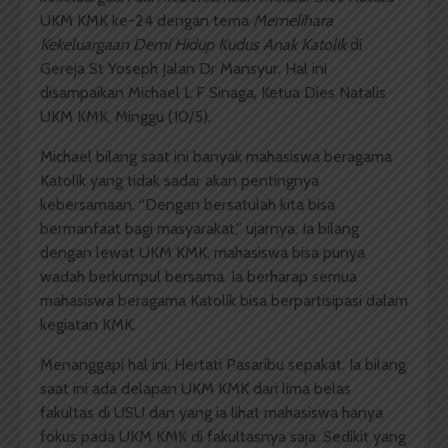
UKM KMK ke-24 dengan tema
Memelihara
Kekeluargaan Demi Hidup Kudus Anak Katolik
di
Gereja St Yoseph Jalan Dr Mansyur. Hal ini
disampaikan Michael L F Sinaga, Ketua Dies Natalis
UKM KMK, Minggu (10/5).
Michael bilang saat ini banyak mahasiswa beragama
Katolik yang tidak sadar akan pentingnya
kebersamaan. “Dengan bersatulah kita bisa
bermanfaat bagi masyarakat,” ujarnya. Ia bilang
dengan lewat UKM KMK, mahasiswa bisa punya
wadah berkumpul bersama. Ia berharap semua
mahasiswa beragama Katolik bisa berpartisipasi dalam
kegiatan KMK.
Menanggapi hal ini, Hertati Pasaribu sepakat. Ia bilang
saat ini ada delapan UKM KMK dari lima belas
fakultas di USU dan yang ia lihat mahasiswa hanya
fokus pada UKM KMK di fakultasnya saja. Sedikit yang