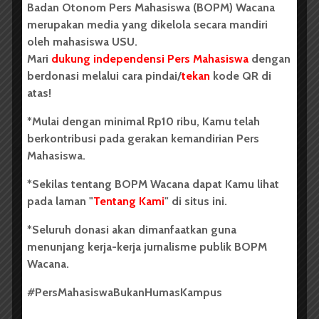
USU Torehkan Prestasi di
Badan Otonom Pers Mahasiswa (BOPM) Wacana
merupakan media yang dikelola secara mandiri
PEKSIMIDA 2026
oleh mahasiswa USU.
Mari
dukung independensi Pers Mahasiswa
dengan
Dark Mode | Moda Gelap
berdonasi melalui cara pindai/
tekan
kode QR di
Oleh: Syarifah Sarah Nurjiha USU, wacana.org –...
atas!
Redaksi
2 menit waktu baca
*Mulai dengan minimal Rp10 ribu, Kamu telah
berkontribusi pada gerakan kemandirian Pers
Mahasiswa.
*Sekilas tentang BOPM Wacana dapat Kamu lihat
BERITA KAMPUS
pada laman "
Tentang Kami
" di situs ini.
FIB USU Gelar Seminar
*Seluruh donasi akan dimanfaatkan guna
Internasional The Importance of
menunjang kerja-kerja jurnalisme publik BOPM
North Sumatra – Aceh in
Wacana.
Indonesian Historiography
#PersMahasiswaBukanHumasKampus
...