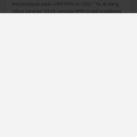
berpartisipasi pada UKM KMK se-USU. “Ya, di ulang
tahun yang ke-24 ini, semoga KMK ini jadi wadahnya
dan meneguhkan diri,” tutupnya.
Selanjutnya, Michael bilang UKM KMK akan adakan
bakti sosial berupa pelayanan kesehatan dan
sumbangan. Bakti sosial akan dilaksanakan 17 Mei
mendatang.
Komentar Facebook Anda
Redaksi
Badan Otonom Pers Mahasiswa (BOPM) Wacana
merupakan pers mahasiswa yang berdiri di luar