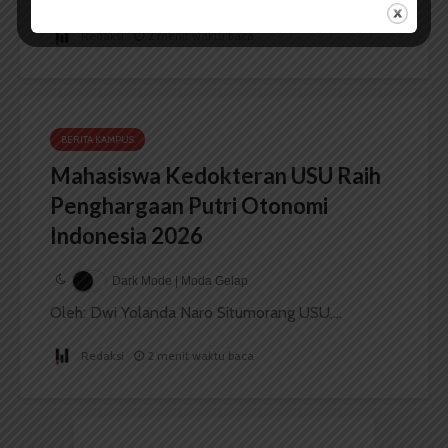
Redaksi
2 menit waktu baca
BERITA KAMPUS
Mahasiswa Kedokteran USU Raih
Penghargaan Putri Otonomi
Indonesia 2026
Dark Mode | Moda Gelap
Oleh: Dwi Yolanda Naro Situmorang USU,...
Redaksi
2 menit waktu baca