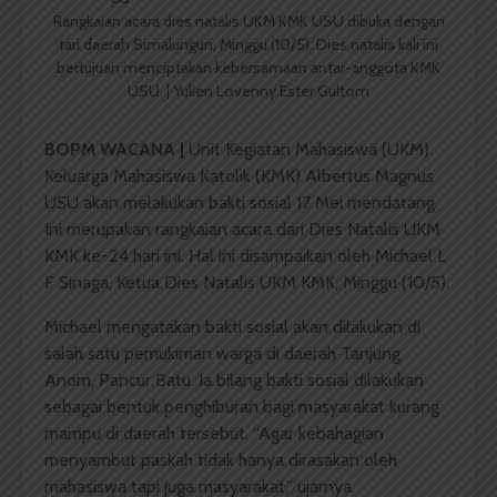
Rangkaian acara dies natalis UKM KMK USU dibuka dengan
tari daerah Simalungun, Minggu (10/5). Dies natalis kali ini
bertujuan menciptakan kebersamaan antar-anggota KMK
USU. | Yulien Lovenny Ester Gultom
BOPM WACANA |
Unit Kegiatan Mahasiswa (UKM)
Keluarga Mahasiswa Katolik (KMK) Albertus Magnus
USU akan melakukan bakti sosial 17 Mei mendatang.
Ini merupakan rangkaian acara dari Dies Natalis UKM
KMK ke-24 hari ini. Hal ini disampaikan oleh Michael L
F Sinaga, Ketua Dies Natalis UKM KMK, Minggu (10/5).
Michael mengatakan bakti sosial akan dilakukan di
salah satu pemukiman warga di daerah Tanjung
Anom, Pancur Batu. Ia bilang bakti sosial dilakukan
sebagai bentuk penghiburan bagi masyarakat kurang
mampu di daerah tersebut. “Agar kebahagian
menyambut paskah tidak hanya dirasakan oleh
mahasiswa tapi juga masyarakat,” ujarnya.