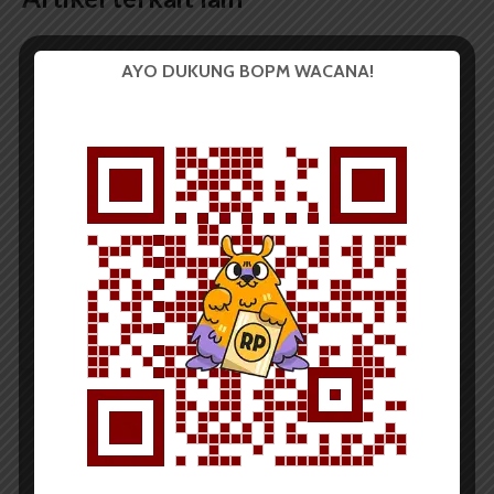
AYO DUKUNG BOPM WACANA!
BERITA KAMPUS
Dua Mahasiswa Sastra Indonesia
USU Raih Juara pada Festival
Literasi Sumatera Utara 2026
Dark Mode | Moda Gelap
Oleh: Iyusarah Pakpahan USU, wacana.org – Dua...
Redaksi
2 menit waktu baca
BERITA KAMPUS
Dua Mahasiswa Etnomusikologi