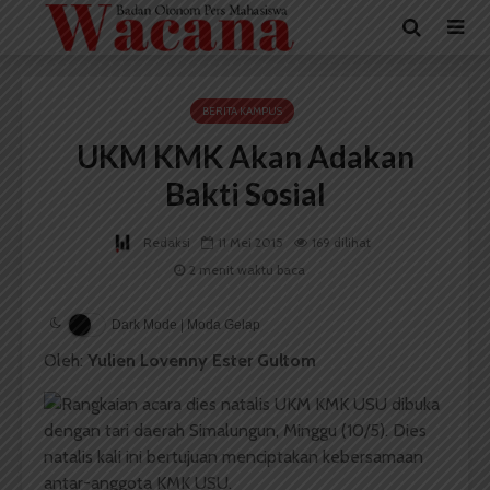
BERITA KAMPUS
UKM KMK Akan Adakan
Bakti Sosial
Redaksi
11 Mei 2015
169 dilihat
2 menit waktu baca
Dark Mode | Moda Gelap
Oleh:
Yulien Lovenny Ester Gultom