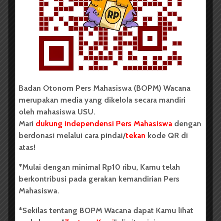
Peluncuran Sepeda Kampus
Terancam Diundur Tahun...
Badan Otonom Pers Mahasiswa (BOPM) Wacana
merupakan media yang dikelola secara mandiri
oleh mahasiswa USU.
Mari
dukung independensi Pers Mahasiswa
dengan
berdonasi melalui cara pindai/
tekan
kode QR di
atas!
Redaksi
21 November 2014
2 menit waktu baca
*Mulai dengan minimal Rp10 ribu, Kamu telah
berkontribusi pada gerakan kemandirian Pers
Mahasiswa.
KATA KITA
*Sekilas tentang BOPM Wacana dapat Kamu lihat