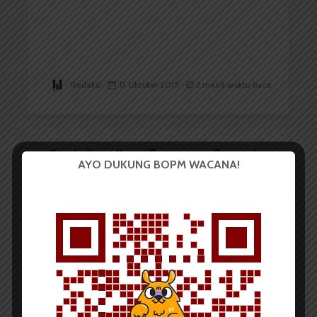
Redaksi
17 Oktober 2015
2 menit waktu baca
Sosialisasikan Program Sepeda
AYO DUKUNG BOPM WACANA!
Kampus, USU Bersepeda...
Redaksi
23 November 2014
2 menit waktu baca