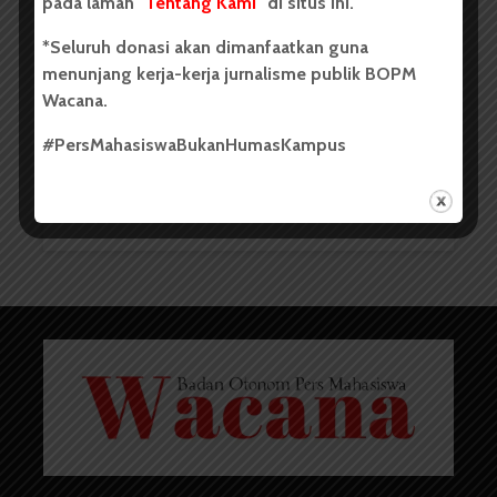
pada laman "
Tentang Kami
" di situs ini.
*Seluruh donasi akan dimanfaatkan guna
menunjang kerja-kerja jurnalisme publik BOPM
Wacana.
Kata Mahasiswa tentang
#PersMahasiswaBukanHumasKampus
Sepeda Kampus
Redaksi
28 Oktober 2014
3 menit waktu baca