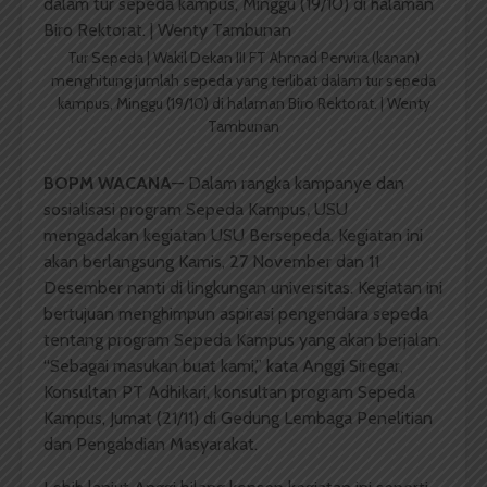
Tur Sepeda | Wakil Dekan III FT Ahmad Perwira (kanan)
menghitung jumlah sepeda yang terlibat dalam tur sepeda
kampus, Minggu (19/10) di halaman Biro Rektorat. | Wenty
Tambunan
BOPM WACANA
— Dalam rangka kampanye dan
sosialisasi program Sepeda Kampus
,
USU
mengadakan kegiatan USU Bersepeda. Kegiatan ini
akan berlangsung Kamis, 27 November dan 11
Desember nanti di lingkungan universitas. Kegiatan ini
bertujuan menghimpun aspirasi pengendara sepeda
tentang program Sepeda Kampus yang akan berjalan.
“Sebagai masukan buat kami,” kata Anggi Siregar,
Konsultan PT Adhikari, konsultan program Sepeda
Kampus, Jumat (21/11) di Gedung Lembaga Penelitian
dan Pengabdian Masyarakat.