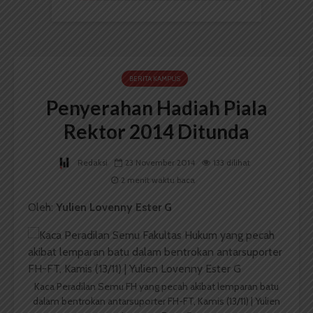
BERITA KAMPUS
Penyerahan Hadiah Piala
Rektor 2014 Ditunda
Redaksi
23 November 2014
133 dilihat
2 menit waktu baca
Oleh:
Yulien Lovenny Ester G
Kaca Peradilan Semu FH yang pecah akibat lemparan batu
dalam bentrokan antarsuporter FH-FT, Kamis (13/11) | Yulien