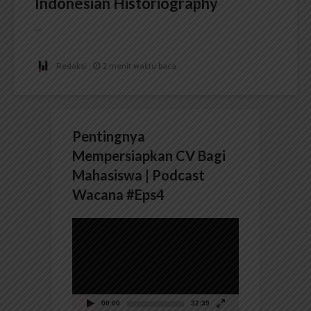
Indonesian Historiography
...
Redaksi
2 menit waktu baca
Pentingnya
Mempersiapkan CV Bagi
Mahasiswa | Podcast
Wacana #Eps4
Pemutar
Video
00:00
32:39