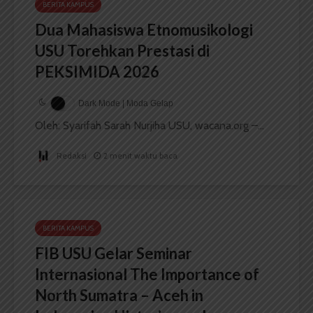
BERITA KAMPUS
Dua Mahasiswa Etnomusikologi
USU Torehkan Prestasi di
PEKSIMIDA 2026
Dark Mode | Moda Gelap
Oleh: Syarifah Sarah Nurjiha USU, wacana.org –...
Redaksi
2 menit waktu baca
BERITA KAMPUS
FIB USU Gelar Seminar
Internasional The Importance of
North Sumatra – Aceh in