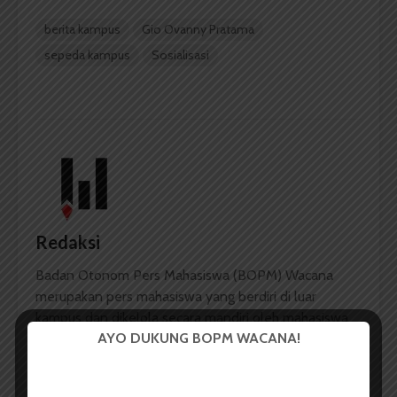
berita kampus
Gio Ovanny Pratama
sepeda kampus
Sosialisasi
Redaksi
Badan Otonom Pers Mahasiswa (BOPM) Wacana
merupakan pers mahasiswa yang berdiri di luar
kampus dan dikelola secara mandiri oleh mahasiswa
AYO DUKUNG BOPM WACANA!
Universitas Sumatera Utara (USU).
LIHAT SEMUA ARTIKEL