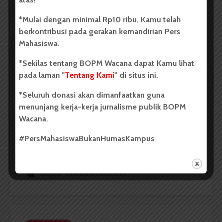
Redaksi
2 menit waktu baca
*Mulai dengan minimal Rp10 ribu, Kamu telah
berkontribusi pada gerakan kemandirian Pers
Mahasiswa.
*Sekilas tentang BOPM Wacana dapat Kamu lihat
BERITA KAMPUS
pada laman "
Tentang Kami
" di situs ini.
Dua Mahasiswa Sastra Indonesia
*Seluruh donasi akan dimanfaatkan guna
USU Raih Juara di Festival Literasi
menunjang kerja-kerja jurnalisme publik BOPM
Sumatra Utara 2026
Wacana.
Dark Mode | Moda Gelap
#PersMahasiswaBukanHumasKampus
Oleh: Iyusarah Pakpahan USU, wacana.org – Dua...
Redaksi
2 menit waktu baca