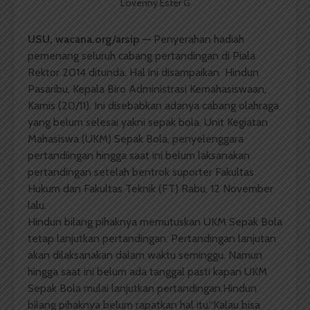
Lovenny Ester G
USU,
wacana.org/arsip —
Penyerahan hadiah
pemenang seluruh cabang pertandingan di Piala
Rektor 2014 ditunda. Hal ini disampaikan Hindun
Pasaribu, Kepala Biro Administrasi Kemahasiswaan,
Kamis (20/11). Ini disebabkan adanya cabang olahraga
yang belum selesai yakni sepak bola. Unit Kegiatan
Mahasiswa (UKM) Sepak Bola, penyelenggara
pertandiingan hingga saat ini belum laksanakan
pertandingan setelah bentrok suporter Fakultas
Hukum dan Fakultas Teknik (FT) Rabu, 12 November
lalu.
Hindun bilang pihaknya memutuskan UKM Sepak Bola
tetap lanjutkan pertandingan. Pertandingan lanjutan
akan dilaksanakan dalam waktu seminggu. Namun
hingga saat ini belum ada tanggal pasti kapan UKM
Sepak Bola mulai lanjutkan pertandingan.Hindun
bilang pihaknya belum rapatkan hal itu.“Kalau bisa