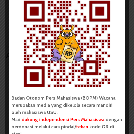
SDM Kurang, TPS
Penyerahan Hadiah
Belum Beroperasi
Piala Rektor 2014
Penuh
Ditunda
Artikel terkait lain
BERITA KAMPUS
BPDP Sosialisasikan Lomba Riset
Mahasiswa 2026, Dorong Inovasi
Badan Otonom Pers Mahasiswa (BOPM) Wacana
merupakan media yang dikelola secara mandiri
Penelitian dalam Sektor
oleh mahasiswa USU.
Perkebunan
Mari
dukung independensi Pers Mahasiswa
dengan
...
berdonasi melalui cara pindai/
tekan
kode QR di
atas!