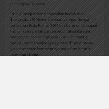
secepatnya,” katanya.
Hindun mengatakan penyerahan hadiah akan
dilaksanakan 18 November lalu sekaligus dengan
penutupan Piala Rektor 2014 bila bentrok tak terjadi.
Namun acara penutupan tersebut ditiadakan dan
penyerahan hadiah akan dilakukan oleh masing-
masing UKM penyelenggara pertandingan.“Hadiah
akan diserahkan kemasing-masing dalam bentuk
uang,” ujar Hindun.
Menanggapi hal ini M Jefrizal Pasaribu, Manajer Tim
Sepak Bola FT berpendapat penundaan penyerahan
hadiah sudah sangat tepat karena ada satu cabang
pertandingan yang belum diketahui siapa
pemenangnya. “Saya harap ada ketegasan perihal
batas waktu penundaan penyerahan hadiah agar
tercipta kepastian,” pungkas Jefrizal.