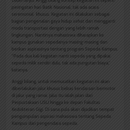
Lebih lanjut Anggi bilang konsep kegiatan ini seperti
peringatan hari Batik Nasional, tak ada acara
seremonial khusus. Kegiatan ini dilakukan sebagai
bagian pengenalan gaya hidup sehat dan mengganti
moda transportasi dengan yang lebih ramah
lingkungan. Nantinya mahasiswa diharapkan ke
kampus gunakan sepedanya masing-masing dan
berikan aspirasinya tentang program Sepeda Kampus.
“Pada dua kali kegiatan nanti sepeda yang dipakai
sepeda milik sendiri dulu, tak ada pungutan biaya,”
katanya.
Anggi bilang, untuk memusatkan kegiatan ini akan
diberlakukan jalur khusus bebas kendaraan bermotor
di jalur yang ramai. Jalur itu ialah jalan dari
Perpustakaan USU hingga ke depan Fakultas
Kedokteran Gigi. Di sana pula akan dijadikan tempat
pengumpulan aspirasi mahasiswa tentang Sepeda
Kampus dari pengendara sepeda.