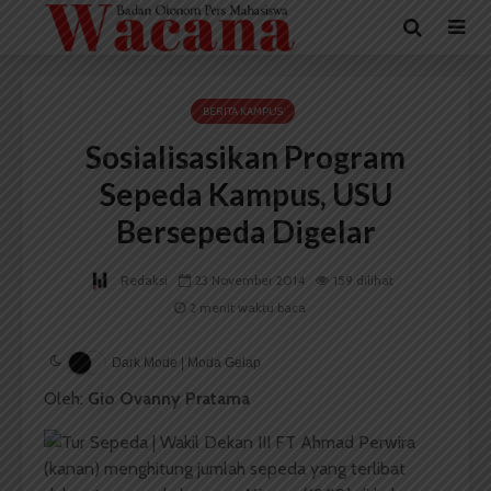
BERITA KAMPUS
Sosialisasikan Program
Sepeda Kampus, USU
Bersepeda Digelar
Redaksi
23 November 2014
159 dilihat
2 menit waktu baca
Dark Mode | Moda Gelap
Oleh:
Gio Ovanny Pratama