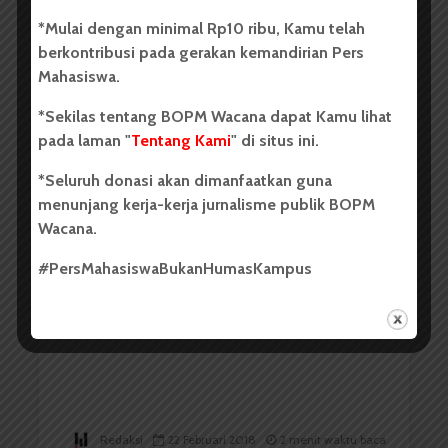
*Mulai dengan minimal Rp10 ribu, Kamu telah
berkontribusi pada gerakan kemandirian Pers
Mahasiswa.
*Sekilas tentang BOPM Wacana dapat Kamu lihat
Redaksi
17 Oktober 2018
2 menit waktu baca
pada laman "
Tentang Kami
" di situs ini.
*Seluruh donasi akan dimanfaatkan guna
menunjang kerja-kerja jurnalisme publik BOPM
BERITA KAMPUS
Wacana.
Ketua KPU Fasilkom-TI:
Rencanakan Pemira Maret Ini
#PersMahasiswaBukanHumasKampus
Redaksi
22 Februari 2018
2 menit waktu baca