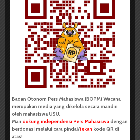
BERITA KAMPUS
KAM Rabbani dan KAM
Madani Daftar Pemira FP
Redaksi
13 Februari 2019
2 menit waktu baca
Badan Otonom Pers Mahasiswa (BOPM) Wacana
merupakan media yang dikelola secara mandiri
BERITA KAMPUS
oleh mahasiswa USU.
Hari Ini, KPU FEB Gelar Pemira
Mari
dukung independensi Pers Mahasiswa
dengan
berdonasi melalui cara pindai/
tekan
kode QR di
atas!