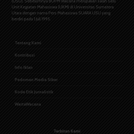
(USU). Sebelumnya BOPM Wacana merupakan salah satu
Unit Kegiatan Mahasiswa (UKM) di Universitas Sumatera
Utara dengan nama Pers Mahasiswa SUARA USU yang
berdiri pada 1 Juli 1995.
Tentang Kami
Kontribusi
Info Iklan
Pedoman Media Siber
Kode Etik Jurnalistik
WartaWacana
Terbitan Kami