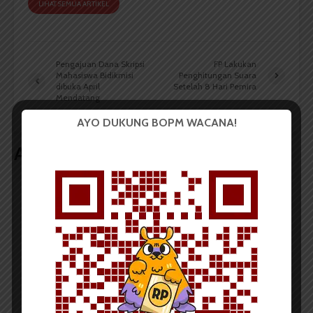
LIHAT SEMUA ARTIKEL
Pengajuan Dana Skripsi
FP Lakukan
Mahasiswa Bidikmisi
Penghitungan Suara
dibuka April
Setelah 8 Hari Pemira
Mendatang
AYO DUKUNG BOPM WACANA!
Artikel terkait lain
BERITA KAMPUS
Tim Mahasiswa USU Raih Juara I
Vokal Grup Pada PEKSIMIDA 2026
Dark Mode | Moda Gelap
Oleh: Cyntia Lorena Br Tarigan USU, wacana.org –