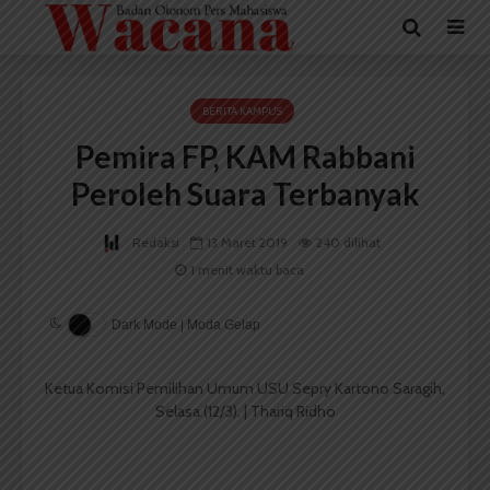
BERITA KAMPUS
Pemira FP, KAM Rabbani
Peroleh Suara Terbanyak
Redaksi
13 Maret 2019
240 dilihat
1 menit waktu baca
Dark Mode | Moda Gelap
Ketua Komisi Pemilihan Umum USU Sepry Kartono Saragih,
Selasa (12/3). | Thariq Ridho