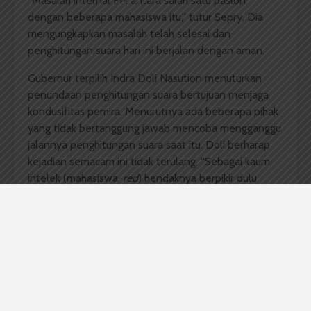
“Masalah internal FP, antara salah satu paslon
dengan beberapa mahasiswa itu,” tutur Sepry. Dia
mengungkapkan masalah telah selesai dan
penghitungan suara hari ini berjalan dengan aman.
Gubernur terpilih Indra Doli Nasution menuturkan
penundaan penghitungan suara bertujuan menjaga
kondusifitas pemira. Menurutnya ada beberapa pihak
yang tidak bertanggung jawab mencoba mengganggu
jalannya penghitungan suara saat itu. Doli berharap
kejadian semacam ini tidak terulang. “Sebagai kaum
intelek (mahasiswa-
red
) hendaknya berpikir dulu
sebelum bertindak,” tutupnya.
Penghitungan suara dilakukan pada pukul 10.00-16.30
WIB di Aula Suratman FP.
Komentar Facebook Anda
Berita USU Hari Ini
Event USU
Fakultas Pertanian
Fakultas Pertanian USU
fasilitas usu