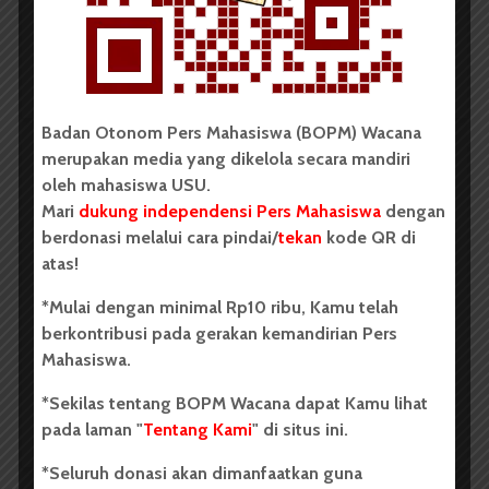
Tim mahasiswa Universitas Sumatera Utara...
Redaksi
2 menit waktu baca
Badan Otonom Pers Mahasiswa (BOPM) Wacana
merupakan media yang dikelola secara mandiri
oleh mahasiswa USU.
BERITA KAMPUS
Mari
dukung independensi Pers Mahasiswa
dengan
BPDP Sosialisasikan Lomba Riset
berdonasi melalui cara pindai/
tekan
kode QR di
Mahasiswa 2026, Dorong Inovasi
atas!
Penelitian dalam Sektor
*Mulai dengan minimal Rp10 ribu, Kamu telah
Perkebunan
berkontribusi pada gerakan kemandirian Pers
Mahasiswa.
...
*Sekilas tentang BOPM Wacana dapat Kamu lihat
Redaksi
2 menit waktu baca
pada laman "
Tentang Kami
" di situs ini.
*Seluruh donasi akan dimanfaatkan guna