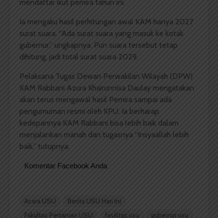
mendaftar ikut pemira tahun ini.
Ia mengaku hasil perhitungan awal KAM hanya 2027
surat suara. “Ada surat suara yang masuk ke kotak
gubernur,” ungkapnya. Pun suara tersebut tetap
dihitung, jadi total surat suara 2029.
Pelaksana Tugas Dewan Perwakilan Wilayah (DPW)
KAM Rabbani Azura Khairunnisa Daulay mengatakan
akan terus mengawal hasil Pemira sampai ada
pengumuman resmi oleh KPU. Ia berharap
kedepannya KAM Rabbani bisa lebih baik dalam
menjalankan manah dan tugasnya “Insyaallah lebih
baik,” tutupnya.
Komentar Facebook Anda
Acara USU
Berita USU Hari Ini
Fakultas Pertanian USU
fasilitas usu
gubernur usu