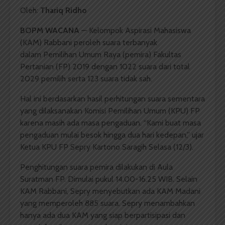
Oleh:
Thariq Ridho
BOPM WACANA
— Kelompok Aspirasi Mahasiswa
(KAM) Rabbani peroleh suara terbanyak
dalam Pemilihan Umum Raya (pemira) Fakultas
Pertanian (FP) 2019 dengan 1022 suara dari total
2029 pemilih serta 123 suara tidak sah.
Hal ini berdasarkan hasil perhitungan suara sementara
yang dilaksanakan Komisi Pemilihan Umum (KPU) FP
karena masih ada masa pengaduan. “Kami buat masa
pengaduan mulai besok hingga dua hari kedepan,” ujar
Ketua KPU FP Sepry Kartono Saragih Selasa (12/3).
Penghitungan suara pemira dilakukan di Aula
Suratman FP. Dimulai pukul 14.00-16.25 WIB. Selain
KAM Rabbani, Sepry menyebutkan ada KAM Madani
yang memperoleh 885 suara. Sepry menambahkan
hanya ada dua KAM yang siap berpartisipasi dan