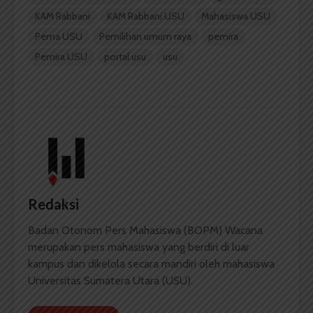
KAM Rabbani
KAM Rabbani USU
Mahasiswa USU
Pema USU
Pemilihan umum raya
pemira
Pemira USU
portal usu
usu
Redaksi
Badan Otonom Pers Mahasiswa (BOPM) Wacana
merupakan pers mahasiswa yang berdiri di luar
kampus dan dikelola secara mandiri oleh mahasiswa
Universitas Sumatera Utara (USU).