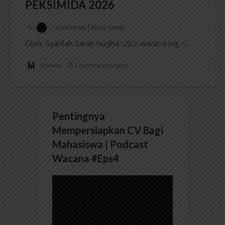
PEKSIMIDA 2026
Dark Mode | Moda Gelap
Oleh: Syarifah Sarah Nurjiha USU, wacana.org –...
Redaksi
2 menit waktu baca
Pentingnya
Mempersiapkan CV Bagi
Mahasiswa | Podcast
Wacana #Eps4
Pemutar
Video