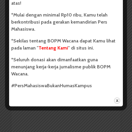
atas!
*Mulai dengan minimal Rp10 ribu, Kamu telah
berkontribusi pada gerakan kemandirian Pers
Mahasiswa.
*Sekilas tentang BOPM Wacana dapat Kamu lihat
pada laman "
Tentang Kami
" di situs ini.
Redaksi
19 Januari 2016
4 menit waktu baca
*Seluruh donasi akan dimanfaatkan guna
menunjang kerja-kerja jurnalisme publik BOPM
Wacana.
Pertahankan Prestasi Fakultas,
#PersMahasiswaBukanHumasKampus
Pema FEB Adakan Gerakan...