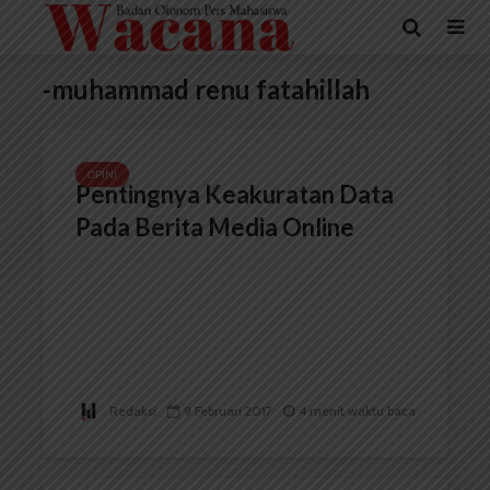
-muhammad renu fatahillah
OPINI
Pentingnya Keakuratan Data
Pada Berita Media Online
Redaksi
9 Februari 2017
4 menit waktu baca