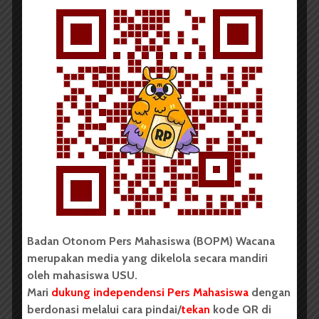
PUISI
Doa Penduduk Kubur
Redaksi
26 Januari 2016
1 menit waktu baca
Badan Otonom Pers Mahasiswa (BOPM) Wacana
merupakan media yang dikelola secara mandiri
oleh mahasiswa USU.
Sosialisasi Penjaringan dan
Mari
dukung independensi Pers Mahasiswa
dengan
berdonasi melalui cara pindai/
tekan
kode QR di
Penyaringan Bakal Calon...