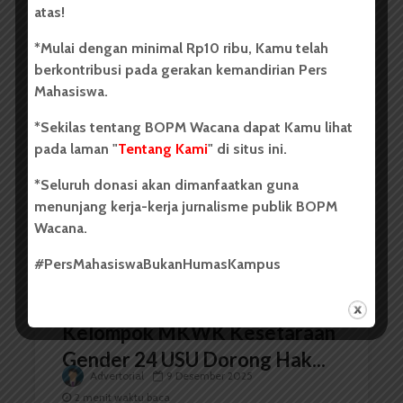
atas!
Kelompok MKWK Pendidikan
*Mulai dengan minimal Rp10 ribu, Kamu telah
Berkualitas 8 USU Tanamkan...
berkontribusi pada gerakan kemandirian Pers
Advertorial
9 Desember 2025
Mahasiswa.
2 menit waktu baca
*Sekilas tentang BOPM Wacana dapat Kamu lihat
pada laman "
Tentang Kami
" di situs ini.
*Seluruh donasi akan dimanfaatkan guna
WARTAWACANA
menunjang kerja-kerja jurnalisme publik BOPM
Wacana.
#PersMahasiswaBukanHumasKampus
Kelompok MKWK Kesetaraan
Gender 24 USU Dorong Hak...
Advertorial
9 Desember 2025
2 menit waktu baca