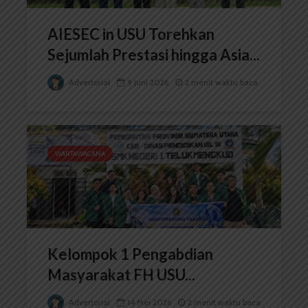
AIESEC in USU Torehkan
Sejumlah Prestasi hingga Asia...
Advertorial
9 Juni 2026
2 menit waktu baca
WARTAWACANA
Kelompok 1 Pengabdian
Masyarakat FH USU...
Advertorial
14 Mei 2026
2 menit waktu baca