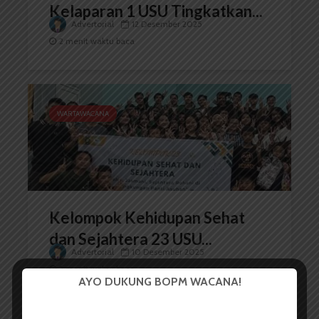
Kelaparan 1 USU Tingkatkan...
Advertorial
12 Desember 2025
2 menit waktu baca
WARTAWACANA
Kelompok Kehidupan Sehat
dan Sejahtera 23 USU...
Advertorial
10 Desember 2025
2 menit waktu baca
AYO DUKUNG BOPM WACANA!