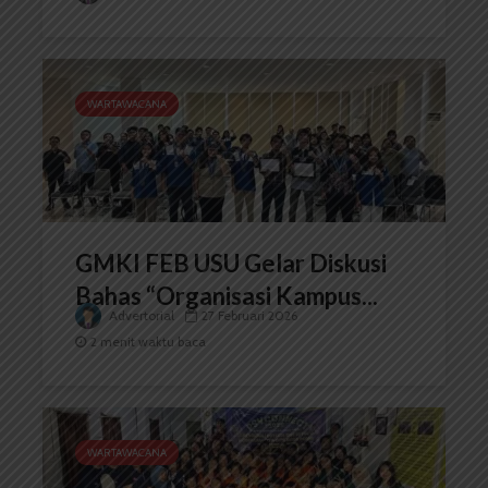
WARTAWACANA
GMKI FEB USU Gelar Diskusi
Bahas “Organisasi Kampus...
Advertorial
27 Februari 2026
2 menit waktu baca
WARTAWACANA