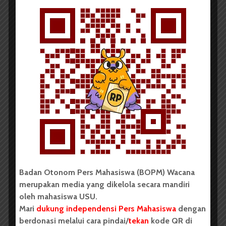
WARTAWACANA
Kelompok MKWK Disabilitas 8
USU Rancang Permainan...
Advertorial
9 Desember 2025
2 menit waktu baca
Badan Otonom Pers Mahasiswa (BOPM) Wacana
WARTAWACANA
merupakan media yang dikelola secara mandiri
oleh mahasiswa USU.
Mari
dukung independensi Pers Mahasiswa
dengan
berdonasi melalui cara pindai/
tekan
kode QR di