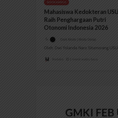
BERITA KAMPUS
Mahasiswa Kedokteran US
Raih Penghargaan Putri
Otonomi Indonesia 2026
Dark Mode | Moda Gelap
Oleh: Dwi Yolanda Naro Situmorang USU,.
Redaksi
2 menit waktu baca
GMKI FEB U