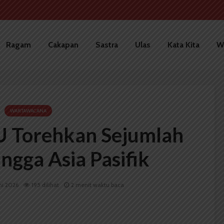
Ragam
Cakapan
Sastra
Ulas
Kata Kita
W
WARTAWACANA
U Torehkan Sejumlah
ingga Asia Pasifik
ni 2026
195 dilihat
2 menit waktu baca