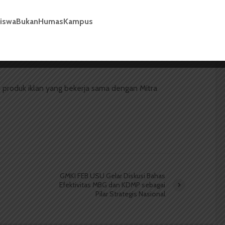
 USU
WartaWacana
siswaBukanHumasKampus
n produk iklan yang bekerja sama dengan Mitra
GMKI FEB USU Gelar Diskusi Bahas
Efektivitas MBG dan KDMP sebagai
Pilar Strategis Nasional