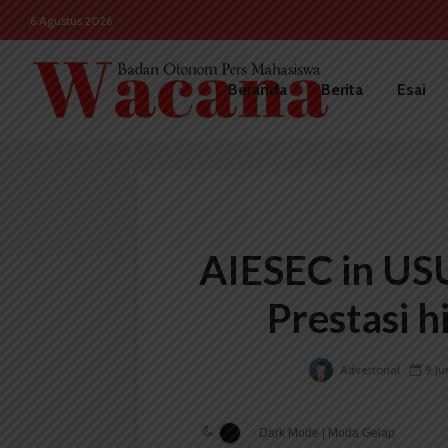
6 Agustus 2026
Beranda
Berita
Esai
AIESEC in US
Prestasi h
Advertorial
9 Ju
Dark Mode | Moda Gelap