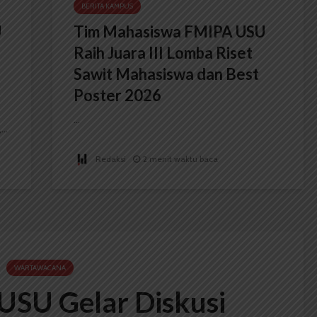
BERITA KAMPUS
U
Tim Mahasiswa FMIPA USU
Raih Juara III Lomba Riset
Sawit Mahasiswa dan Best
Poster 2026
...
..
Redaksi
2 menit waktu baca
WARTAWACANA
SU Gelar Diskusi