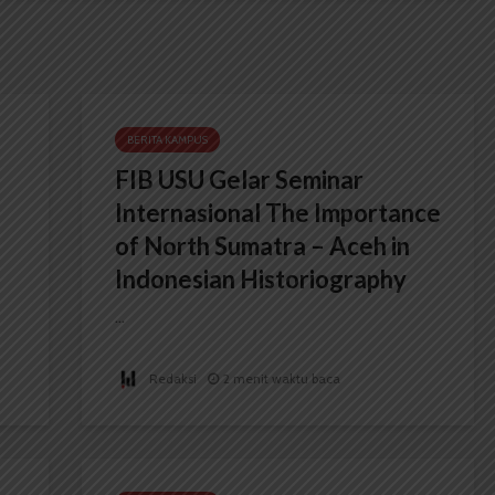
BERITA KAMPUS
FIB USU Gelar Seminar
Internasional The Importance
of North Sumatra – Aceh in
Indonesian Historiography
...
Redaksi
2 menit waktu baca