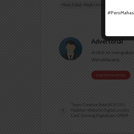
Mata Kuliah Wajib Universitas
MKWU
#PersMaha
Advertorial
Artikel ini merupaka
WartaWacana.
LIHAT SEMUA ARTIKEL
Team Creative Bakti BCA USU
Hadirkan Website Digital Loyalty
Card Dorong Digitalisasi UMKM