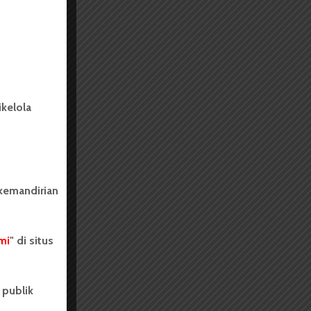
kelola
 kemandirian
mi
" di situs
 publik