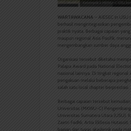
Kelompok 2 MKWU-C USU berfot
WARTAWACANA
– AIESEC in USU m
berhasil mengintegrasikan pengemb
praktik nyata. Berbagai capaian yang d
maupun regional Asia Pasifik, menu
mengembangkan sumber daya anggo
Organisasi tersebut diketahui memp
Palapa Award pada National Electio
nasional lainnya. Di tingkat regiona
pengakuan melalui beberapa pengha
salah satu local chapter berprestasi.
Berbagai capaian tersebut kemudian 
Universitas (MKWU-C) Pengembang
Universitas Sumatera Utara (USU). K
Zaetri Fadhli, Artia Ekllesia Hutasoit,
bagian dari tugas akademik pada mat