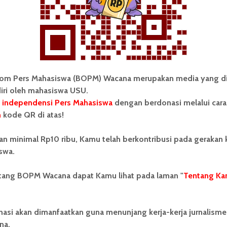
, berbagai program pengembangan diri, serta
sitif bagi masyarakat,” jelas Crystin
 juga didukung oleh berbagai program pengembangan
ee (OC), Organizing Committee President (OCP),
elalui Department Talent Management and Member
am tersebut dinilai berperan dalam meningkatkan
om Pers Mahasiswa (BOPM) Wacana merupakan media yang di
nsi anggota secara berkelanjutan.
iri oleh mahasiswa USU.
 independensi Pers Mahasiswa
dengan berdonasi melalui cara
***
n
kode QR di atas!
ok yang disusun oleh Farhan Dhawy, Rizky Zaetri
an minimal Rp10 ribu, Kamu telah berkontribusi pada gerakan
 Galatia Christi Surbakti, dan Arfira Salsabila dalam
swa.
mpu oleh Fajar Utama Ritonga, S.Sos., M.Kesos.
ntang BOPM Wacana dapat Kamu lihat pada laman "
Tentang Ka
nasi akan dimanfaatkan guna menunjang kerja-kerja jurnalisme
a kampus
Mata Kuliah Analisis COCD
na.