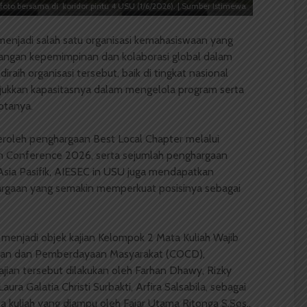
o bersama di koridor pintu 4 USU (1/6/2026). | Sumber Istimewa
enjadi salah satu organisasi kemahasiswaan yang
angan kepemimpinan dan kolaborasi global dalam
iraih organisasi tersebut, baik di tingkat nasional
njukkan kapasitasnya dalam mengelola program serta
tanya.
eroleh penghargaan Best Local Chapter melalui
n Conference 2026, serta sejumlah penghargaan
l Asia Pasifik, AIESEC in USU juga mendapatkan
rgaan yang semakin memperkuat posisinya sebagai
menjadi objek kajian Kelompok 2 Mata Kuliah Wajib
an dan Pemberdayaan Masyarakat (COCD),
ajian tersebut dilakukan oleh Farhan Dhawy, Rizky
 Laura Galatia Christi Surbakti, Arfira Salsabila, sebagai
a kuliah yang diampu oleh Fajar Utama Ritonga S.Sos.,