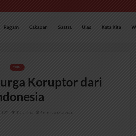
Ragam
Cakapan
Sastra
Ulas
Kata Kita
W
OPINI
Surga Koruptor dari
ndonesia
i 2011
215 dilihat
4 menit waktu baca