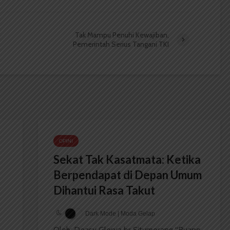
n
Tak Mampu Penuhi Kewajiban,
Pemerintah Serius Tangani TKI
OPINI
Sekat Tak Kasatmata: Ketika
Berpendapat di Depan Umum
Dihantui Rasa Takut
Dark Mode | Moda Gelap
Oleh: Deasy Glorya br Situmorang “Ruang...