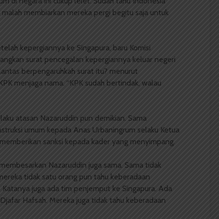
 di negara ini cukup lelet. Sudah tahu Indonesia
, malah membiarkan mereka pergi begitu saja untuk
etelah kepergiannya ke Singapura, baru Komisi
ngkan surat pencegalan kepergiannya keluar negeri
 lantas berpengaruhkah surat itu? menurut
ah KPK menjaga nama. “KPK sudah bertindak, walau
laku atasan Nazaruddin pun demikian. Sama
nstruksi umum kepada Anas Urbaningrum selaku Ketua
 memberikan sanksi kepada kader yang menyimpang.
g membesarkan Nazaruddin juga sama. Sama tidak
 mereka tidak satu orang pun tahu keberadaan
. Katanya juga ada tim penjemput ke Singapura. Ada
Djafar Hafsah. Mereka juga tidak tahu keberadaan