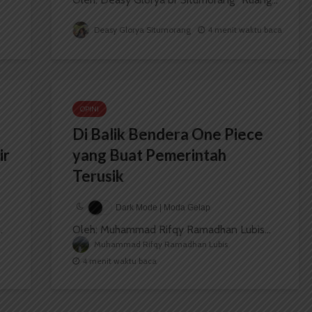
Deasy Glorya Situmorang
4 menit waktu baca
OPINI
Di Balik Bendera One Piece
ir
yang Buat Pemerintah
Terusik
Dark Mode | Moda Gelap
.
Oleh: Muhammad Rifqy Ramadhan Lubis...
Muhammad Rifqy Ramadhan Lubis
4 menit waktu baca