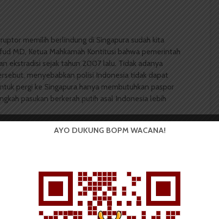
uptor memilih berlindung di Singapura sudah kita
hfud MD, Ketua Mahkamah Kontitusi bahwa pemerintah
ian ekstradisi sejak tahun 2007 lalu. Tidak adanya
rsebut, menyebabkan polisi Indonesia tidak dapat
 untuk pergi ke Singapura hanya membutuhkan paspor
ngkah pasukan berkerah putih asal Indonesia lebih
AYO DUKUNG BOPM WACANA!
gga sekarang pemerintah Indonesia belum mengambil
ini? Padahal, apabila SBY dalam hal ini meluangkan
or berikut hartanya dapat dibawa pulang kembalil ke
enampung para koruptor ini adalalah karena
apura adalah negara yang tidak mempunyai sumber
yang datang dari luar, menyebabkan Singapura dapat