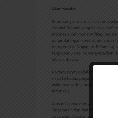
Akar Masalah
Sebenarnya, akar masalah kenapa kor
ketahui. Senada yang diucapkan Ma
Indonesia belum meratifikasi perjanj
penandatangan kembali perjanjian te
beroperasi di Singapura. Belum lagi
tanpa perlu visa. Ini menyebabkan la
leluasa di sana.
Pertanyaannya adalah, mengapa hin
sikap terhadap perjanjian ekstradisi 
waktunya sedikit, maka semua korupt
Indonesia.
Alasan lainnya mengapa Singapura m
Singapura hidup dari investor. Sing
daya alam. Dengan adanya investor 