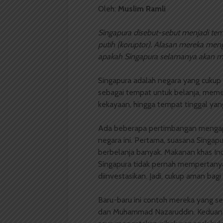
Oleh:
Muslim Ramli
Singapura disebut-sebut menjadi tem
putih (koruptor). Alasan mereka mengu
apakah Singapura selamanya akan men
Singapura adalah negara yang cukup f
sebagai tempat untuk belanja, meme
kekayaan, hingga tempat tinggal yang
Ada beberapa pertimbangan mengapa
negara ini. Pertama, suasana Singapu
berbelanja banyak. Makanan khas Ind
Singapura tidak pernah mempertany
diinvestasikan. Jadi, cukup aman bag
Baru-baru ini contoh mereka yang se
dan Muhammad Nazaruddin. Keduanya