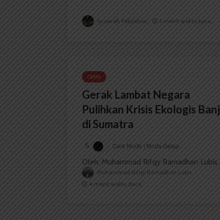
Iyusarah Pakpahan
6 menit waktu baca
OPINI
Gerak Lambat Negara
Pulihkan Krisis Ekologis Banj
di Sumatra
Dark Mode | Moda Gelap
Oleh: Muhammad Rifqy Ramadhan Lubis..
Muhammad Rifqy Ramadhan Lubis
4 menit waktu baca