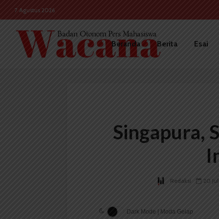
7 Agustus 2026
Beranda
Berita
Esai
Singapura, 
I
Redaksi
20 Jul
Dark Mode | Moda Gelap