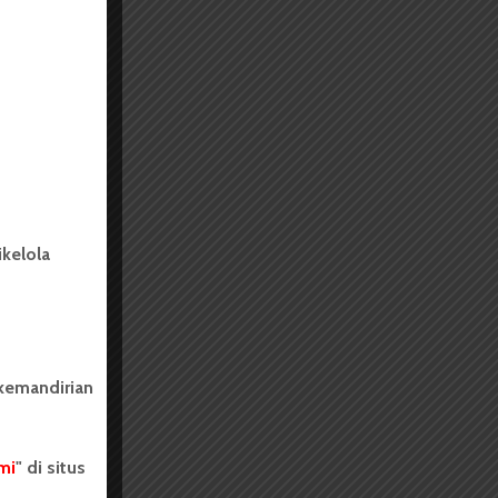
kelola
 kemandirian
mi
" di situs