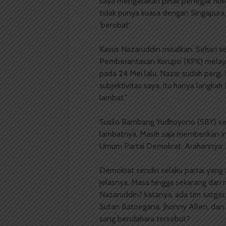
saya mengatakan pihak penegak hukum
tidak punya kuasa dengan Singapura
‘berobat’.
Kasus Nazaruddin misalkan. Sehari s
Pemberantasan Korupsi (KPK) melaya
pada 24 Mei lalu. Nazar sudah pergi,
subjektivitas saya, itu hanya langk
lambat.”
Susilo Bambang Yudhoyono (SBY) se
lambatnya. Masih saja memberikan i
Umum Partai Demokrat. Arahannya:
Demokrat sendiri selaku partai yan
jelasnya. Masa hingga sekarang dari
Nazaruddin? katanya, ada tim satgas
Sutan Batoegana, Jhonny Allen, dan 
sang bendahara tersebut?