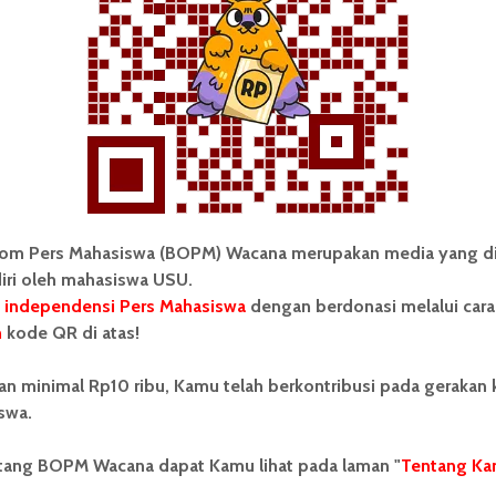
merintah Singapura membenarkan negaranya sebagai
 Indonesia. Singapura juga mulai gerah dengan
ingapura telah melakukan ratifikasi terhadap Konvensi
ga telah lama meratifikasi perjanjian timbal balik
ngan begitu mereka juga telah menempatkan posisi
encucian uang.
om Pers Mahasiswa (BOPM) Wacana merupakan media yang di
 terhadap negeri jiran ini tetap saja buruk. Hingga
iri oleh mahasiswa USU.
tempat yang nyaman bagi koruptor asal Indonesia.
 independensi Pers Mahasiswa
dengan berdonasi melalui cara
punyai solidaritas terhadap negara ASEAN-terutama
n
kode QR di atas!
k korupsi.
an minimal Rp10 ribu, Kamu telah berkontribusi pada gerakan
seterusnya pemerintah Indonesia dan Singapura dapat
swa.
m memberantas korupsi. Indonesia harus menempatkan
 cepat dalam menangani kasus korupsi. Jadi, tidak ada
ntang BOPM Wacana dapat Kamu lihat pada laman "
Tentang Ka
adalah skenario dari pihak-pihak tertentu. Begitu juga