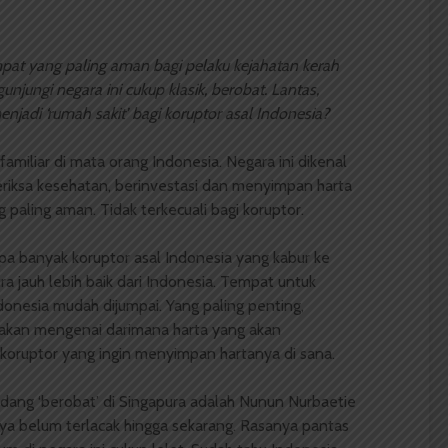
pat yang paling aman bagi pelaku kejahatan kerah
njungi negara ini cukup klasik, berobat. Lantas,
jadi ‘rumah sakit’ bagi koruptor asal Indonesia?
amiliar di mata orang Indonesia. Negara ini dikenal
riksa kesehatan, berinvestasi dan menyimpan harta
 paling aman. Tidak terkecuali bagi koruptor.
 banyak koruptor asal Indonesia yang kabur ke
ra jauh lebih baik dari Indonesia. Tempat untuk
onesia mudah dijumpai. Yang paling penting,
akan mengenai darimana harta yang akan
i koruptor yang ingin menyimpan hartanya di sana.
dang ‘berobat’ di Singapura adalah Nunun Nurbaetie
 belum terlacak hingga sekarang. Rasanya pantas