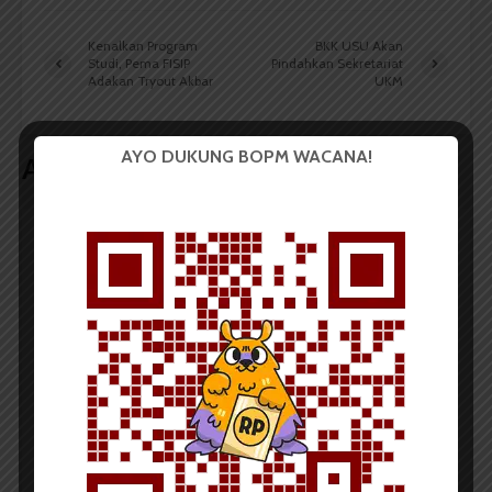
Kenalkan Program
BKK USU Akan
Studi, Pema FISIP
Pindahkan Sekretariat
Adakan Tryout Akbar
UKM
AYO DUKUNG BOPM WACANA!
Artikel terkait lain
BERITA KAMPUS
Tim Mahasiswa USU Raih Juara I
Vokal Grup Pada PEKSIMIDA 2026
Dark Mode | Moda Gelap
Oleh: Cyntia Lorena Br Tarigan USU, wacana.org –
Tim mahasiswa Universitas Sumatera Utara...
Redaksi
2 menit waktu baca