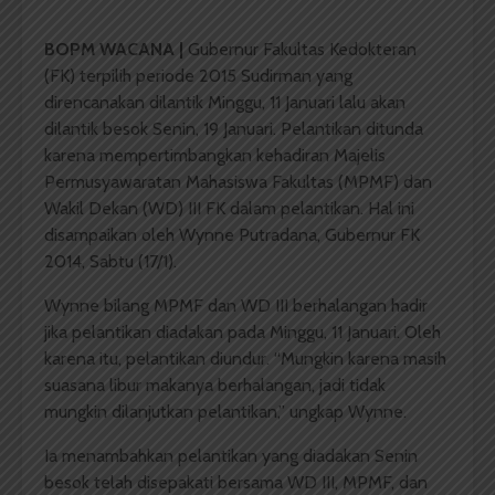
BOPM WACANA |
Gubernur Fakultas Kedokteran
(FK) terpilih periode 2015 Sudirman yang
direncanakan dilantik Minggu, 11 Januari lalu akan
dilantik besok Senin, 19 Januari. Pelantikan ditunda
karena mempertimbangkan kehadiran Majelis
Permusyawaratan Mahasiswa Fakultas (MPMF) dan
Wakil Dekan (WD) III FK dalam pelantikan. Hal ini
disampaikan oleh Wynne Putradana, Gubernur FK
2014, Sabtu (17/1).
Wynne bilang MPMF dan WD III berhalangan hadir
jika pelantikan diadakan pada Minggu, 11 Januari. Oleh
karena itu, pelantikan diundur. “Mungkin karena masih
suasana libur makanya berhalangan, jadi tidak
mungkin dilanjutkan pelantikan,” ungkap Wynne.
Ia menambahkan pelantikan yang diadakan Senin
besok telah disepakati bersama WD III, MPMF, dan