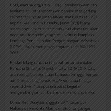
USU,
wacana.org/arsip —
Biro Kemahasiswaan dan
Kealumnian (BKK) rencanakan pemindahan gedung
sekretariat Unit Kegiatan Mahasiswa (UKM) se-USU.
Kepala BAK Hindun Pasaribu, Jumat (16/1) bilang
rencananya sekretariat seluruh UKM akan diletakkan
pada satu kompleks yang sama, yakni di kompleks
Lembaga Penelitian dan Pengembangan Mahasiswa
(LPPM). Hal ini merupakan program kerja BKK USU
2015.
Hindun bilang rencana tersebut tercantum dalam
Rencana Strategis (Renstra) USU 2015-2019. USU
akan mengubah penataan kampus sehingga menjadi
rumah kedua bagi
civitas
academica
atau tenaga
kependidikan. “Kampus jadi pusat kegiatan
mengembangkan diri, belajar, dan kerja,” paparnya.
Dimas Reo Wahyudi, anggota UKM Kelompok
Mahasiswa Pencinta Alam dan Studi Lingkungan