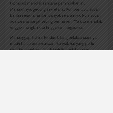
(Kompas) menolak rencana pemindahan ini.
Menurutnya, gedung sekretariat Kompas USU sudah
berdiri sejak lama dan banyak sejarahnya. Pun, sudah
ada sarana panjat tebing permanen. “Ya kita menolak,
enggak mungkin kita tinggalkan,” tegasnya.
Menanggapi hal ini, Hindun bilang pelaksanaannya
masih tahap perencanaan. Banyak hal yang perlu
dipertimbangkan. “Masih jauh itu (pelaksanaan
pemindahan UKM—
red
)”, tegasnya. Saat ini yang
diutamakan adalah pengawasan pemeliharaan oleh
masing-masing UKM.
Sebelumnya, BKK telah melihat kondisi sepuluh
sekretariat UKM dari 26 UKM yang ada. Sepuluh UKM
tersebut yaitu Pramuka, Resimen Mahasiswa
(Menwa), Pers Mahasiswa SUARA USU, Kompas,
Keluarga Besar Mahasiswa Bidikmisi (Gamadiksi),
Marching Band, Unit Kegiatan Mahasiswa Islam