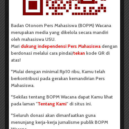
Badan Otonom Pers Mahasiswa (BOPM) Wacana
BERITA KAMPUS
merupakan media yang dikelola secara mandiri
BPDP Sosialisasikan Lomba Riset
oleh mahasiswa USU.
Mari
dukung independensi Pers Mahasiswa
dengan
Mahasiswa 2026, Dorong Inovasi
berdonasi melalui cara pindai/
tekan
kode QR di
Penelitian dalam Sektor
atas!
Perkebunan
*Mulai dengan minimal Rp10 ribu, Kamu telah
...
berkontribusi pada gerakan kemandirian Pers
Mahasiswa.
Redaksi
2 menit waktu baca
*Sekilas tentang BOPM Wacana dapat Kamu lihat
pada laman "
Tentang Kami
" di situs ini.
*Seluruh donasi akan dimanfaatkan guna
menunjang kerja-kerja jurnalisme publik BOPM
BERITA KAMPUS