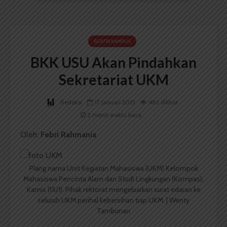
BERITA KAMPUS
BKK USU Akan Pindahkan
Sekretariat UKM
Redaksi
17 Januari 2015
483 dilihat
2 menit waktu baca
Oleh:
Febri Rahmania
Plang nama Unit Kegiatan Mahasiswa (UKM) Kelompok
Mahasiswa Pencinta Alam dan Studi Lingkungan (Kompas),
Kamis (15/1). Pihak rektorat mengeluarkan surat edaran ke
seluruh UKM perihal kebersihan tiap UKM. | Wenty
Tambunan