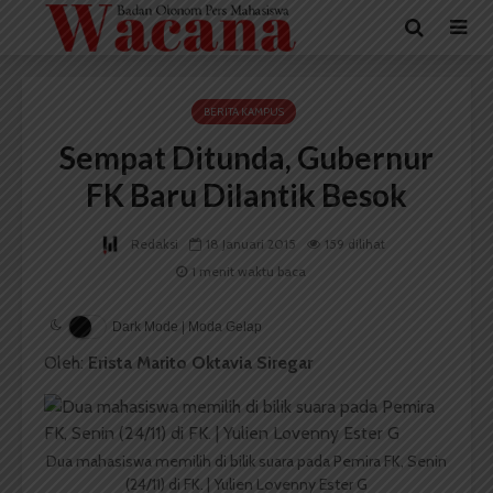
BERITA KAMPUS
Sempat Ditunda, Gubernur
FK Baru Dilantik Besok
Redaksi
18 Januari 2015
159 dilihat
1 menit waktu baca
Dark Mode | Moda Gelap
Oleh:
Erista Marito Oktavia Siregar
Dua mahasiswa memilih di bilik suara pada Pemira FK, Senin
(24/11) di FK. | Yulien Lovenny Ester G