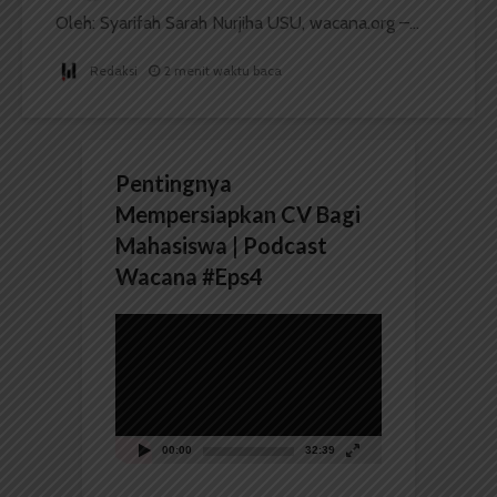
Oleh: Syarifah Sarah Nurjiha USU, wacana.org –...
Redaksi
2 menit waktu baca
Pentingnya
Mempersiapkan CV Bagi
Mahasiswa | Podcast
Wacana #Eps4
Pemutar
Video
00:00
32:39