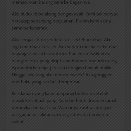
memasukkan barang kami ke bagasinya.
Aku duduk di belakang dengan ayah. Kami tak banyak
bercakap sepanjang perjalanan. Pikiran kami sama-
sama berkecamuk.
Aku sengaja buka jendela taksi ini lebar-lebar. Aku
ingin membaui kota ini. Aku seperti melihat sekelebat
bayangan masa lalu kota ini. Pun ibuku. Baiklah itu
mungkin efek yang diciptakan hormon endorfin yang
diproduksi kelenjar pituitari di bagian bawah otakku.
Hingga sekarang aku merasa
excited
. Aku genggam
erat buku yang aku beli tempo hari.
Kendaraan yang kami tumpangi berhenti setelah
masuk ke sebuah gang. Kami berhenti di sebuh rumah
bertingkat bercat hijau. Warnanya kontras dengan
bangunan di sekitarnya yang rata-rata berwarna
coklat.