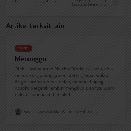
Selamat Pagi, Adam
Sepasang Bermonolog
Artikel terkait lain
CERPEN
Menunggu
Oleh: Hasrina Arum Maulida “Andai aku tahu, tidak
semua yang ditunggu akan datang tepat waktu.”
Angin sore berembus pelan, membuat ujung
jilbabku bergerak lembut mengikuti arahnya. Suara
klakson kendaraan bersahut...
Hasrina Arum Maulida
4 menit waktu baca