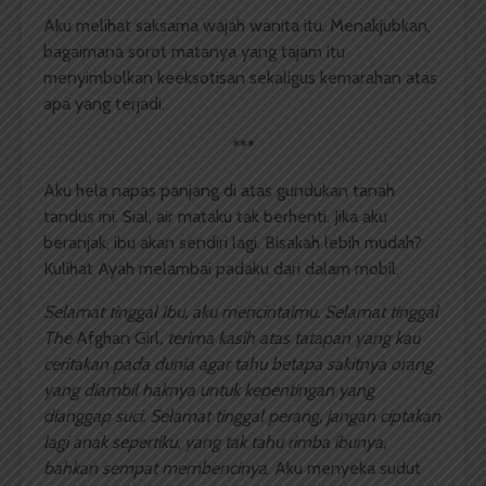
Aku melihat saksama wajah wanita itu. Menakjubkan,
bagaimana sorot matanya yang tajam itu
menyimbolkan keeksotisan sekaligus kemarahan atas
apa yang terjadi.
***
Aku hela napas panjang di atas gundukan tanah
tandus ini. Sial, air mataku tak berhenti. Jika aku
beranjak, ibu akan sendiri lagi. Bisakah lebih mudah?
Kulihat Ayah melambai padaku dari dalam mobil.
Selamat tinggal
I
bu, aku mencintaimu. Selamat tinggal
The
Afghan Girl
, terima kasih atas tatapan yang kau
ceritakan pada dunia agar tahu betapa sakitnya orang
yang diambil haknya untuk kepentingan yang
dianggap suci. Selamat tinggal perang, jangan ciptakan
lagi anak sepertiku, yang tak tahu rimba ibunya,
bahkan sempat membencinya
. Aku menyeka sudut