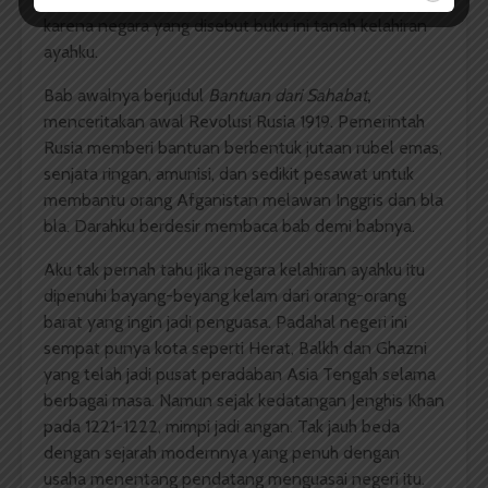
karena negara yang disebut buku ini tanah kelahiran
ayahku.
Bab awalnya berjudul
Bantuan dari Sahabat
,
menceritakan awal Revolusi Rusia 1919. Pemerintah
Rusia memberi bantuan berbentuk jutaan rubel emas,
senjata ringan, amunisi, dan sedikit pesawat untuk
membantu orang Afganistan melawan Inggris dan bla
bla. Darahku berdesir membaca bab demi babnya.
Aku tak pernah tahu jika negara kelahiran ayahku itu
dipenuhi bayang-beyang kelam dari orang-orang
barat yang ingin jadi penguasa. Padahal negeri ini
sempat punya kota seperti Herat, Balkh dan Ghazni
yang telah jadi pusat peradaban Asia Tengah selama
berbagai masa. Namun sejak kedatangan Jenghis Khan
pada 1221-1222, mimpi jadi angan. Tak jauh beda
dengan sejarah modernnya yang penuh dengan
usaha menentang pendatang menguasai negeri itu.