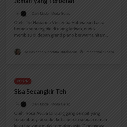
Jemari yang Terbelah
Dark Mode | Moda Gelap
Oleh: Tio Hasianna Vincentia Hutahaean Laura
berada seorang diri di ruang latihan, duduk
membisu di depan grand piano berwarna hitam...
Tio Hasianna Vincentia Hutahaean
3 menit waktu baca
CERPEN
Sisa Secangkir Teh
Dark Mode | Moda Gelap
Oleh: Rosa Ayulia Di ujung gang sempit yang
tersembunyi di sudut kota, berdiri sebuah rumah
kayu tua yang mulai termakan usia. Dindingnya...