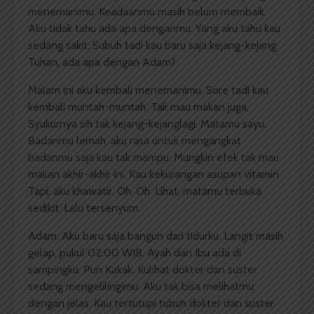
menemanimu. Keadaanmu masih belum membaik.
Aku tidak tahu ada apa denganmu. Yang aku tahu kau
sedang sakit. Subuh tadi kau baru saja kejang-kejang.
Tuhan, ada apa dengan Adam?
Malam ini aku kembali menemanimu. Sore tadi kau
kembali muntah-muntah. Tak mau makan juga.
Syukurnya sih tak kejang-kejanglagi. Matamu sayu.
Badanmu lemah, aku rasa untuk mengangkat
badanmu saja kau tak mampu. Mungkin efek tak mau
makan akhir-akhir ini. Kau kekurangan asupan vitamin.
Tapi, aku khawatir. Oh. Oh. Lihat, matamu terbuka
sedikit. Lalu tersenyum.
Adam. Aku baru saja bangun dari tidurku. Langit masih
gelap, pukul 02:00 WIB. Ayah dan Ibu ada di
sampingku. Pun Kakak. Kulihat dokter dan suster
sedang mengelilingimu. Aku tak bisa melihatmu
dengan jelas. Kau tertutupi tubuh dokter dan suster.