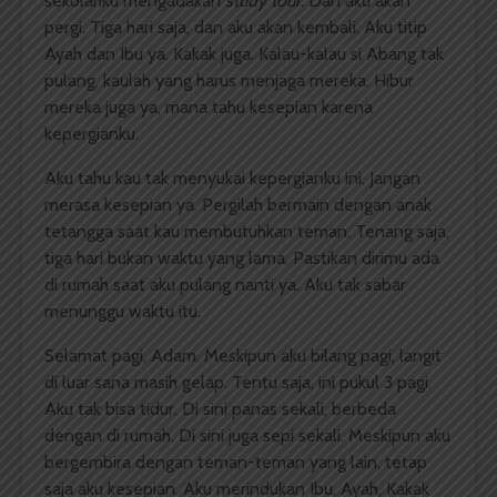
sekolahku mengadakan
study tour.
Dan aku akan
pergi. Tiga hari saja, dan aku akan kembali. Aku titip
Ayah dan Ibu ya. Kakak juga. Kalau-kalau si Abang tak
pulang, kaulah yang harus menjaga mereka. Hibur
mereka juga ya, mana tahu kesepian karena
kepergianku.
Aku tahu kau tak menyukai kepergianku ini. Jangan
merasa kesepian ya. Pergilah bermain dengan anak
tetangga saat kau membutuhkan teman. Tenang saja,
tiga hari bukan waktu yang lama. Pastikan dirimu ada
di rumah saat aku pulang nanti ya. Aku tak sabar
menunggu waktu itu.
Selamat pagi, Adam. Meskipun aku bilang pagi, langit
di luar sana masih gelap. Tentu saja, ini pukul 3 pagi.
Aku tak bisa tidur. Di sini panas sekali, berbeda
dengan di rumah. Di sini juga sepi sekali. Meskipun aku
bergembira dengan teman-teman yang lain, tetap
saja aku kesepian. Aku merindukan Ibu, Ayah, Kakak