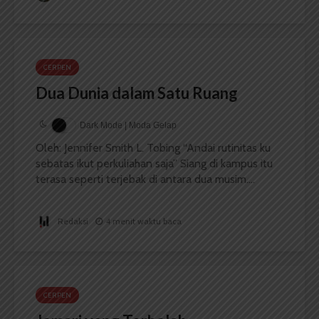
CERPEN
Dua Dunia dalam Satu Ruang
Dark Mode | Moda Gelap
Oleh: Jennifer Smith L. Tobing “Andai rutinitas ku
sebatas ikut perkuliahan saja” Siang di kampus itu
terasa seperti terjebak di antara dua musim....
Redaksi
4 menit waktu baca
CERPEN