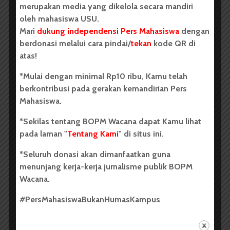
merupakan media yang dikelola secara mandiri
”Hei, Arab, sudah pernah baca buku ini?” Ren
oleh mahasiswa USU.
memberi aku sebuah buku tanpa sampul, hanya
Mari
dukung independensi Pers Mahasiswa
dengan
bertuliskan
Sejarah Kelam dari Barak Afghanistan.
berdonasi melalui cara pindai/
tekan
kode QR di
Menarik, pikirku. Kuputuskan untuk membelinya dari
atas!
toko buku usang ini.
*Mulai dengan minimal Rp10 ribu, Kamu telah
Setelah membayar beberapa puluh ribu rupiah, kami
berkontribusi pada gerakan kemandirian Pers
melenggang keluar. Ren membonceng aku pulang
Mahasiswa.
naik motor bebek yang dia beri nama Ken.
*Sekilas tentang BOPM Wacana dapat Kamu lihat
”Yakin kau tak mau singgah?” ujarku setelah kami tiba
pada laman "
Tentang Kami
" di situs ini.
di depan rumahku. ”Aku baru beli camilan kemarin.”
*Seluruh donasi akan dimanfaatkan guna
”Sebenarnya aku mau sekali, Ra,” ia menunjukkan
menunjang kerja-kerja jurnalisme publik BOPM
duck
face
-nya. ”Tapi aku harus diet.”
Wacana.
Aku melangkah masuk pascakepergiaan Ren dan Ken.
#PersMahasiswaBukanHumasKampus
Sepi sekali. Ayah pasti belum pulang. Aku merengsak
masuk ke kamar. Entah mengapa pikiranku langsung
bertumpu pada buku yang baru kubeli. Mungkin