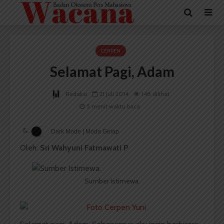
CERPEN
Selamat Pagi, Adam
Redaksi
21 Juli 2014
148 dilihat
5 menit waktu baca
Dark Mode | Moda Gelap
Oleh:
Sri Wahyuni Fatmawati P
Sumber Istimewa.