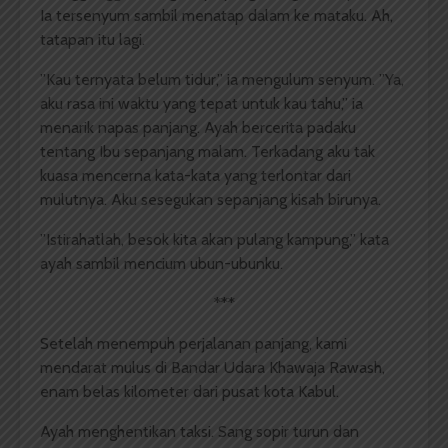
Ia tersenyum sambil menatap dalam ke mataku. Ah,
tatapan itu lagi.
”Kau ternyata belum tidur,” ia mengulum senyum. ”Ya,
aku rasa ini waktu yang tepat untuk kau tahu,” ia
menarik napas panjang. Ayah bercerita padaku
tentang Ibu sepanjang malam. Terkadang aku tak
kuasa mencerna kata-kata yang terlontar dari
mulutnya. Aku sesegukan sepanjang kisah birunya.
”Istirahatlah, besok kita akan pulang kampung,” kata
ayah sambil mencium ubun-ubunku.
***
Setelah menempuh perjalanan panjang, kami
mendarat mulus di Bandar Udara Khawaja Rawash,
enam belas kilometer dari pusat kota Kabul.
Ayah menghentikan taksi. Sang sopir turun dan