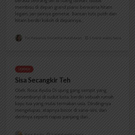
berada seorang diri di ruang latihan, duduk
membisu di depan grand piano berwarna hitam
legam, jari-jarinya gemetar. Barisan tuts putih dan
hitam berdiri kokoh di depannya...
Tio Hasianna Vincentia Hutahaean
3 menit waktu baca
CERPEN
Sisa Secangkir Teh
Oleh: Rosa Ayulia Di ujung gang sempit yang
tersembunyi di sudut kota, berdiri sebuah rumah
kayu tua yang mulai termakan usia. Dindingnya
mengelupas, atapnya bocor di sana-sini, dan
deritnya seperti napas panjang dari...
Rosa Ayulia
5 menit waktu baca