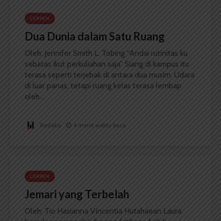
CERPEN
Dua Dunia dalam Satu Ruang
Oleh: Jennifer Smith L. Tobing “Andai rutinitas ku
sebatas ikut perkuliahan saja” Siang di kampus itu
terasa seperti terjebak di antara dua musim. Udara
di luar panas, tetapi ruang kelas terasa lembap
oleh...
Redaksi
4 menit waktu baca
CERPEN
Jemari yang Terbelah
Oleh: Tio Hasianna Vincentia Hutahaean Laura