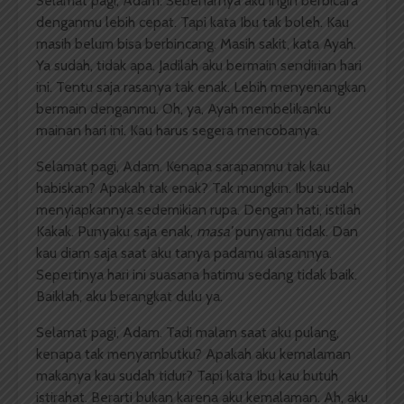
Selamat pagi, Adam. Sebenarnya aku ingin berbicara
denganmu lebih cepat. Tapi kata Ibu tak boleh. Kau
masih belum bisa berbincang. Masih sakit, kata Ayah.
Ya sudah, tidak apa. Jadilah aku bermain sendirian hari
ini. Tentu saja rasanya tak enak. Lebih menyenangkan
bermain denganmu. Oh, ya, Ayah membelikanku
mainan hari ini. Kau harus segera mencobanya.
Selamat pagi, Adam. Kenapa sarapanmu tak kau
habiskan? Apakah tak enak? Tak mungkin. Ibu sudah
menyiapkannya sedemikian rupa. Dengan hati, istilah
Kakak. Punyaku saja enak,
masa’
punyamu tidak. Dan
kau diam saja saat aku tanya padamu alasannya.
Sepertinya hari ini suasana hatimu sedang tidak baik.
Baiklah, aku berangkat dulu ya.
Selamat pagi, Adam. Tadi malam saat aku pulang,
kenapa tak menyambutku? Apakah aku kemalaman
makanya kau sudah tidur? Tapi kata Ibu kau butuh
istirahat. Berarti bukan karena aku kemalaman. Ah, aku