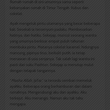
Rumah-rumah di sini umumnya sama seperti
kebanyakan rumah di Timur Tengah. Kubus dan
cokelat.
Ayah mengetuk pintu utamanya yang besar beberapa
kali. Sesekali ia tersenyum padaku. Membesarkan
hatinya, dan hatiku. Sekejap, muncul seorang wanita
yang umurnya berkisar empat puluh tahunan
membuka pintu. Matanya cokelat karamel, hidungnya
mancung, pipinya tirus, berkulit putih, ia tetap
menawan di usia senjanya. Tak salah lagi wanita ini
pasti dari suku Pashtun. Sekejap ia menutup mulut
dengan telapak tangannya.
“
Masha Allah
, Ja’far,” ia tersedu sembari memeluk
ayahku. Beberapa orang berhamburan dari dalam
rumahnya. Mengerubungi aku dan ayahku. Aku
terkejut. Aku menangis. Namun aku tak tahu
mengapa.