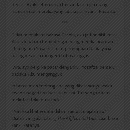
depan. Ayah sebenarnya bersaudara tujuh orang,
namun inilah mereka yang ada sejak invansi Rusia itu.
***
Tidak memahami bahasa Pashtu, aku jadi sedikit kesal.
Aku tak paham betul dengan yang mereka ucapkan.
Untung ada Yosafzai, anak perempuan Nadia yang
paling besar, ia mengerti bahasa Inggris.
”Ara, ayo pergi ke pasar denganku,” Yosafzai berseru
padaku. Aku mengangguk.
Ia berceloteh tentang apa yang diketahuinya waktu
invansi negeri tirai besi itu di sini. Tak sengaja kami
melintasi toko buku loak.
”Nah kau lihat wanita dalam sampul majalah itu?
Dialah yang aku bilang
The Afghan Girl
tadi. Luar biasa
kan?” katanya.