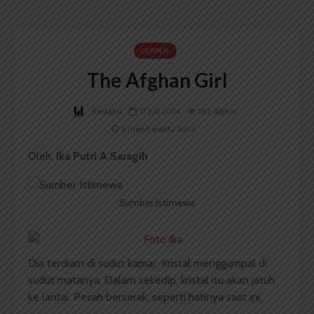
CERPEN
The Afghan Girl
Redaksi
17 Juli 2014
182 dilihat
6 menit waktu baca
Oleh:
Ika Putri A Saragih
Sumber Istimewa
Dia terdiam di sudut kamar. Kristal menggumpal di
sudut matanya. Dalam sekedip, kristal itu akan jatuh
ke lantai. Pecah berserak, seperti hatinya saat ini.