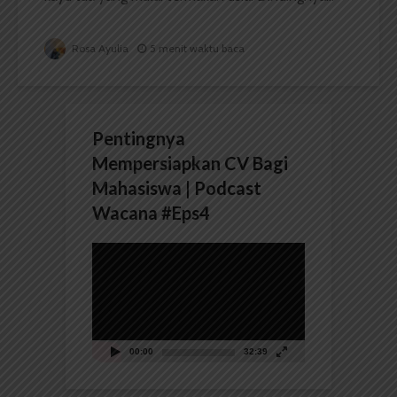
Rosa Ayulia
5 menit waktu baca
Pentingnya
Mempersiapkan CV Bagi
Mahasiswa | Podcast
Wacana #Eps4
Pemutar
Video
00:00
32:39