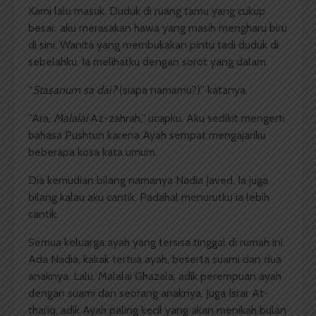
Kami lalu masuk. Duduk di ruang tamu yang cukup
besar, aku merasakan hawa yang masih mengharu biru
di sini. Wanita yang membukakan pintu tadi duduk di
sebelahku. Ia melihatku dengan sorot yang dalam.
”
Stasanum sa dai
?
(siapa namamu?)” katanya.
”Ara,
Malalai
Az-zahrah,” ucapku. Aku sedikit mengerti
bahasa Pushtun karena Ayah sempat mengajariku
beberapa kosa kata umum.
Dia kemudian bilang namanya Nadia Javed. Ia juga
bilang kalau aku cantik. Padahal menurutku ia lebih
cantik.
Semua keluarga ayah yang tersisa tinggal di rumah ini.
Ada Nadia, kakak tertua ayah, beserta suami dan dua
anaknya. Lalu, Malalai Ghazala, adik perempuan ayah
dengan suami dan seorang anaknya. Juga Israr At-
thariq, adik Ayah paling kecil yang akan menikah bulan