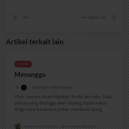
Mei
The Afghan Girl
Artikel terkait lain
CERPEN
Menunggu
Dark Mode | Moda Gelap
Oleh: Hasrina Arum Maulida “Andai aku tahu, tidak
semua yang ditunggu akan datang tepat waktu.”
Angin sore berembus pelan, membuat ujung...
Hasrina Arum Maulida
4 menit waktu baca