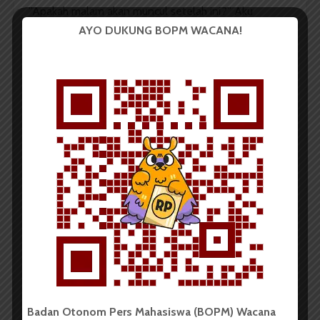
”Apakah malam akan muncul setelah ini?” Aku
menggeliat manja di pangkuannya.
AYO DUKUNG BOPM WACANA!
”Ah, ya, tentu saja. Dia tak pernah berkhianat pada
rangkaian waktu.”
”Kalau dia saja tak pernah berkhianat, mengapa Ibu
mengkhianati Ayah,” mataku membesar menanti kata
yang akan meluncur dari mulutnya.
”Kau sudah mulai besar,” Ayah tersenyum mengelus
pipiku.
Aku hapal betul tatapan itu. Walau aku tak terlalu tua
untuk mengerti. Tapi aku tahu arti dari pandangannya.
Laten. Ingin sekali mengatakan padanya,
“
A
ku sudah
cukup umur untuk mendengar ini
!
”
Namun aku
menahan diri agar tak menambah lukanya.
***
Badan Otonom Pers Mahasiswa (BOPM) Wacana