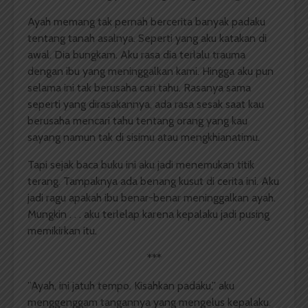
Ayah memang tak pernah bercerita banyak padaku
tentang tanah asalnya. Seperti yang aku katakan di
awal. Dia bungkam. Aku rasa dia terlalu trauma
dengan ibu yang meninggalkan kami. Hingga aku pun
selama ini tak berusaha cari tahu. Rasanya sama
seperti yang dirasakannya, ada rasa sesak saat kau
berusaha mencari tahu tentang orang yang kau
sayang namun tak di sisimu atau mengkhianatimu.
Tapi sejak baca buku ini aku jadi menemukan titik
terang. Tampaknya ada benang kusut di cerita ini. Aku
jadi ragu apakah ibu benar-benar meninggalkan ayah.
Mungkin . . . aku terlelap karena kepalaku jadi pusing
memikirkan itu.
***
”Ayah, ini jatuh tempo. Kisahkan padaku,” aku
menggenggam tangannya yang mengelus kepalaku.