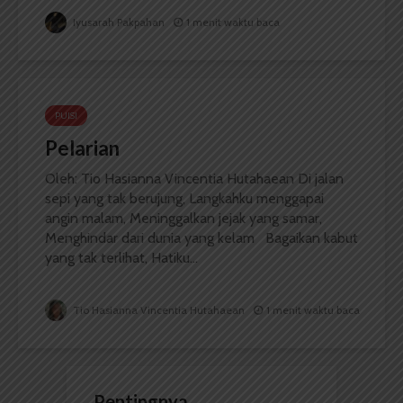
Iyusarah Pakpahan
1 menit waktu baca
PUISI
Pelarian
Oleh: Tio Hasianna Vincentia Hutahaean Di jalan
sepi yang tak berujung, Langkahku menggapai
angin malam, Meninggalkan jejak yang samar,
Menghindar dari dunia yang kelam Bagaikan kabut
yang tak terlihat, Hatiku...
Tio Hasianna Vincentia Hutahaean
1 menit waktu baca
Pentingnya