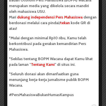
Badan Otonom Pers Mahasiswa (BOPM) Wacana
merupakan media yang dikelola secara mandiri
oleh mahasiswa USU.
Kini keindahan telah sirna
Mari
dukung independensi Pers Mahasiswa
dengan
Terlihat jutaan pohon berjejer di tanah
berdonasi melalui cara pindai/
tekan
kode QR di
atas!
Panas, gersang terasa mencekam
*Mulai dengan minimal Rp10 ribu, Kamu telah
Seolah tak ada kehidupan di sana
berkontribusi pada gerakan kemandirian Pers
Mahasiswa.
*Sekilas tentang BOPM Wacana dapat Kamu lihat
Wahai pengembara
pada laman "
Tentang Kami
" di situs ini.
Tak sadarkah kau arti alam bagi dunia?
*Seluruh donasi akan dimanfaatkan guna
Tahukah tanpa alam kau akan tertimpa bencana?
menunjang kerja-kerja jurnalisme publik BOPM
Wacana.
#PersMahasiswaBukanHumasKampus
Wahai pengembara