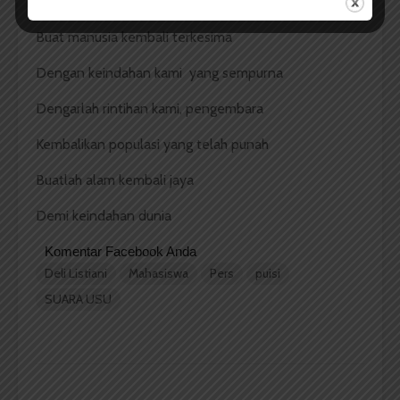
Buat manusia kembali terpana
Buat manusia kembali terkesima
Dengan keindahan kami yang sempurna
Dengarlah rintihan kami, pengembara
Kembalikan populasi yang telah punah
Buatlah alam kembali jaya
Demi keindahan dunia
Komentar Facebook Anda
Deli Listiani
Mahasiswa
Pers
puisi
SUARA USU