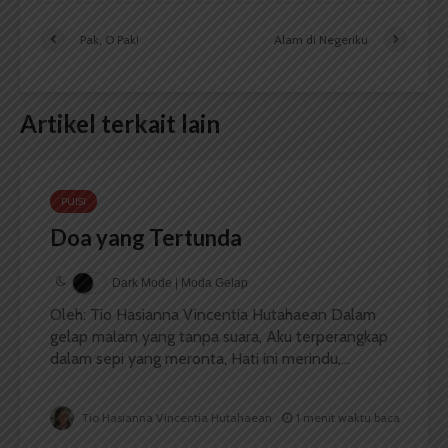
Pak, O Pak!
Alam di Negeriku
Artikel terkait lain
PUISI
Doa yang Tertunda
Dark Mode | Moda Gelap
Oleh: Tio Hasianna Vincentia Hutahaean Dalam
gelap malam yang tanpa suara, Aku terperangkap
dalam sepi yang meronta, Hati ini merindu,...
Tio Hasianna Vincentia Hutahaean
1 menit waktu baca