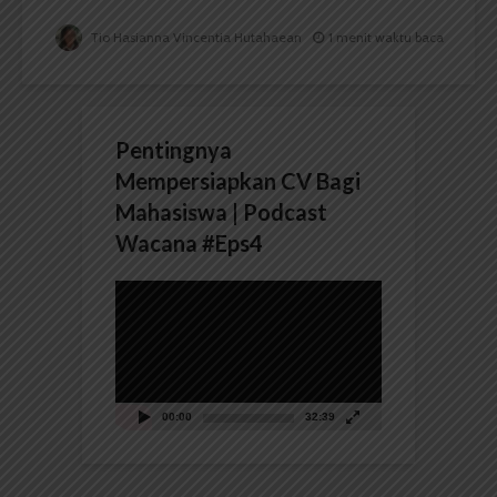
Tio Hasianna Vincentia Hutahaean
1 menit waktu baca
Pentingnya
Mempersiapkan CV Bagi
Mahasiswa | Podcast
Wacana #Eps4
Pemutar
Video
00:00
32:39