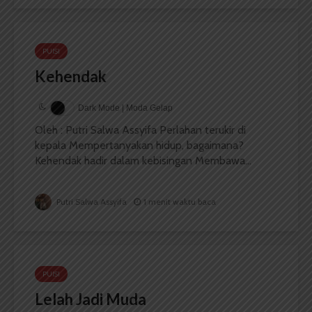
PUISI
Kehendak
Dark Mode | Moda Gelap
Oleh : Putri Salwa Assyifa Perlahan terukir di
kepala Mempertanyakan hidup, bagaimana?
Kehendak hadir dalam kebisingan Membawa...
Putri Salwa Assyifa
1 menit waktu baca
PUISI
Lelah Jadi Muda