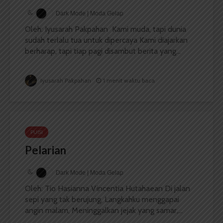
Dark Mode | Moda Gelap
Oleh: Iyusarah Pakpahan Kami muda, tapi dunia
sudah terlalu tua untuk dipercaya Kami diajarkan
berharap, tapi tiap pagi disambut berita yang...
Iyusarah Pakpahan
1 menit waktu baca
PUISI
Pelarian
Dark Mode | Moda Gelap
Oleh: Tio Hasianna Vincentia Hutahaean Di jalan
sepi yang tak berujung, Langkahku menggapai
angin malam, Meninggalkan jejak yang samar,...