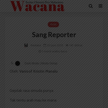
PUISI
Sang Reporter
Redaksi
20 Juni 2015
147 dilihat
1 menit waktu baca
Dark Mode | Moda Gelap
Oleh:
Vanisof Kristin Manalu
Gejolak rasa simuda punya
Tak tentu arah mau ke mana