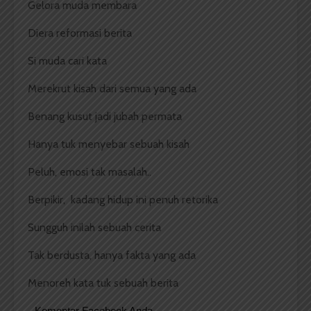
Gelora muda membara
Diera reformasi berita
Si muda cari kata
Merekrut kisah dari semua yang ada
Benang kusut jadi jubah permata
Hanya tuk menyebar sebuah kisah
Peluh, emosi tak masalah..
Berpikir, kadang hidup ini penuh retorika
Sungguh inilah sebuah cerita
Tak berdusta, hanya fakta yang ada
Menoreh kata tuk sebuah berita
Komentar Facebook Anda