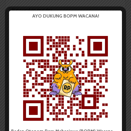
Kupejamkan mataku
AYO DUKUNG BOPM WACANA!
Kuhirup dan kuhembuskan nafasku
Tenang, damai , indah rasanya
Bak di istana raja
Kemudian kubuka mataku
Pandanganku tertuju pada suatu hutan di
pegunungan
Terlihat hamparan tanah kosong yang luas
Mungkinkah tanah ini tandus ?