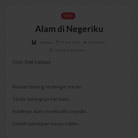
PUISI
Alam di Negeriku
Redaksi
19 Juni 2015
183 dilihat
1 menit waktu baca
Oleh:
Deli Listiani
Kicauan burung terdengar merdu
Tanda datangnya hari baru
Indahnya alam membuatku terpaku
Seolah kehidupan hanya milikku