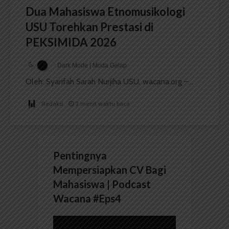
Dua Mahasiswa Etnomusikologi
USU Torehkan Prestasi di
PEKSIMIDA 2026
Dark Mode | Moda Gelap
Oleh: Syarifah Sarah Nurjiha USU, wacana.org –...
Redaksi
2 menit waktu baca
Pentingnya
Mempersiapkan CV Bagi
Mahasiswa | Podcast
Wacana #Eps4
Pemutar