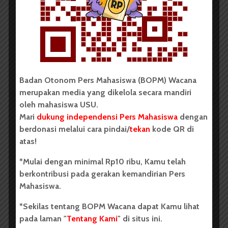
Dark Mode | Moda Gelap
Oleh: Cyntia Lorena Br Tarigan USU, wacana.org –
Tim mahasiswa Universitas Sumatera Utara...
Redaksi
2 menit waktu baca
Badan Otonom Pers Mahasiswa (BOPM) Wacana
merupakan media yang dikelola secara mandiri
oleh mahasiswa USU.
Mari
dukung independensi Pers Mahasiswa
dengan
BERITA KAMPUS
berdonasi melalui cara pindai/
tekan
kode QR di
BPDP Sosialisasikan Lomba Riset
atas!
Mahasiswa 2026, Dorong Inovasi
*Mulai dengan minimal Rp10 ribu, Kamu telah
Penelitian dalam Sektor
berkontribusi pada gerakan kemandirian Pers
Perkebunan
Mahasiswa.
...
*Sekilas tentang BOPM Wacana dapat Kamu lihat
pada laman "
Tentang Kami
" di situs ini.