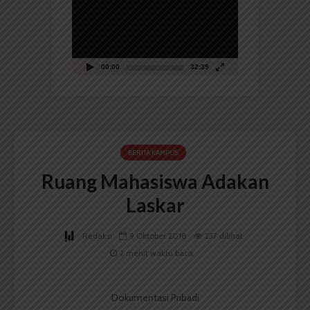
Video
00:00
32:39
BERITA KAMPUS
Ruang Mahasiswa Adakan
Laskar
Redaksi
9 Oktober 2018
237 dilihat
2 menit waktu baca
Dokumentasi Pribadi