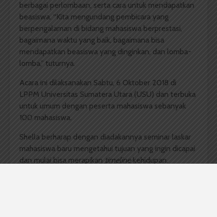
berbagai perlombaan, serta cara untuk mendapatkan
beasiswa. “Kita mengundang pembicara yang
berpengalaman di bidang mahasiswa berprestasi,
bagaimana waktu yang baik, bagaimana bisa
mendapatkan beasiswa yang dinginkan, dan lomba-
lomba,” tuturnya.
Acara ini dilaksanakan Sabtu, 6 Oktober 2018 di
LPPM Universitas Sumatera Utara (USU) dan terbuka
untuk umum dengan peserta mahasiswa sebanyak
100 mahasiswa.
Shella berharap dengan diadakannya seminar laskar
mahasiswa baru mengetahui tujuan yang ingin dicapai
dan mulai bisa merapikan
timeline
kehidupan.
“Harapan saya teman-teman mendapat berkah dari
acara ini,” harapnya.
Menanggapi hal ini Mahasiswa Psikologi Deayang
Rievera salah peserta mengatakan bahwa setelah