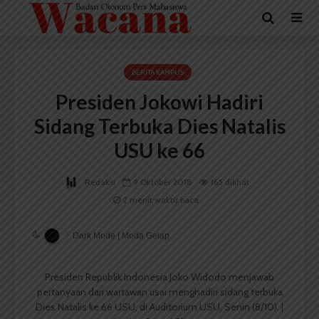
BERITA KAMPUS
Presiden Jokowi Hadiri
Sidang Terbuka Dies Natalis
USU ke 66
Redaksi
9 Oktober 2018
165 dilihat
2 menit waktu baca
Dark Mode | Moda Gelap
Presiden Republik Indonesia Joko Widodo menjawab
pertanyaan dari wartawan usai menghadiri sidang terbuka
Dies Natalis ke 66 USU, di Auditorium USU, Senin (8/10). |