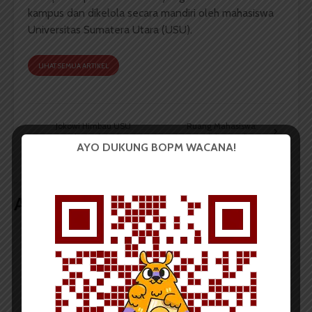
kampus dan dikelola secara mandiri oleh mahasiswa
Universitas Sumatera Utara (USU).
LIHAT SEMUA ARTIKEL
Jokowi Himbau USU
Ruang Mahasiswa
Untuk Kembangkan
Adakan Laskar
AYO DUKUNG BOPM WACANA!
Sociopreneurship
Artikel terkait lain
BERITA KAMPUS
Tim Mahasiswa USU Raih Juara I
Vokal Grup Pada PEKSIMIDA 2026