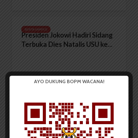
BERITA KAMPUS
Presiden Jokowi Hadiri Sidang
Terbuka Dies Natalis USU ke...
AYO DUKUNG BOPM WACANA!
Redaksi
9 Oktober 2018
2 menit waktu baca
BERITA KAMPUS
Colour Run Jadi Acara