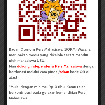
Pembuka Dies Natalis USU Ke...
Redaksi
30 September 2018
2 menit waktu baca
Badan Otonom Pers Mahasiswa (BOPM) Wacana
merupakan media yang dikelola secara mandiri
oleh mahasiswa USU.
Mari
dukung independensi Pers Mahasiswa
dengan
BERITA KAMPUS
Dies Natalis Ke-66, USU
berdonasi melalui cara pindai/
tekan
kode QR di
atas!
Adakan Lomba Nasi Goreng
*Mulai dengan minimal Rp10 ribu, Kamu telah
berkontribusi pada gerakan kemandirian Pers
Mahasiswa.