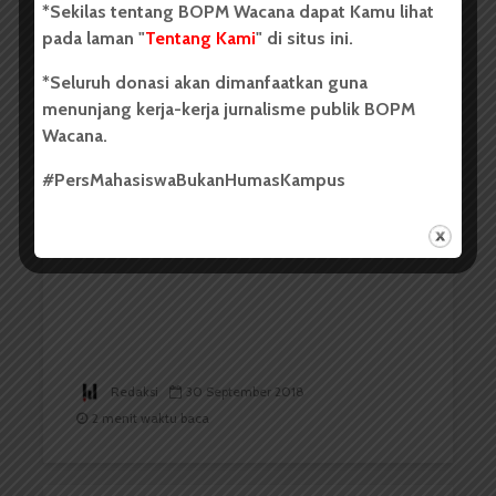
*Sekilas tentang BOPM Wacana dapat Kamu lihat
pada laman "
Tentang Kami
" di situs ini.
Redaksi
30 September 2018
2 menit waktu baca
*Seluruh donasi akan dimanfaatkan guna
menunjang kerja-kerja jurnalisme publik BOPM
Wacana.
#PersMahasiswaBukanHumasKampus
BERITA KAMPUS
Acara Dies Natalis USU Akan
Berlangsung Dua Minggu
Redaksi
30 September 2018
2 menit waktu baca