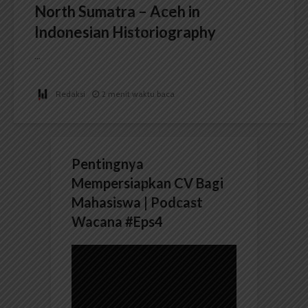
North Sumatra – Aceh in
Indonesian Historiography
...
Redaksi
2 menit waktu baca
Pentingnya
Mempersiapkan CV Bagi
Mahasiswa | Podcast
Wacana #Eps4
Pemutar
Video