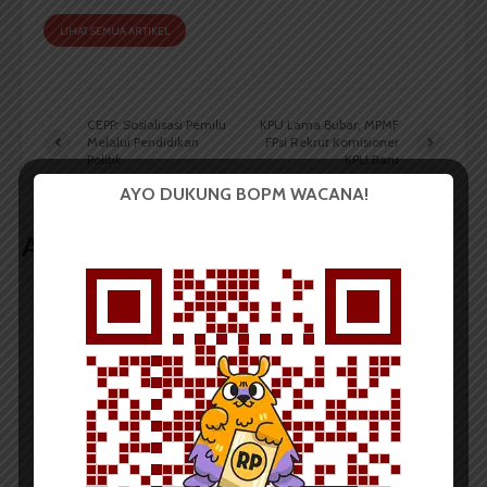
LIHAT SEMUA ARTIKEL
CEPP: Sosialisasi Pemilu
KPU Lama Bubar, MPMF
Melalui Pendidikan
FPsi Rekrut Komisioner
Politik
KPU Baru
AYO DUKUNG BOPM WACANA!
Artikel terkait lain
BERITA KAMPUS
BPDP Sosialisasikan Lomba Riset
Mahasiswa 2026, Dorong Inovasi
Penelitian dalam Sektor
Perkebunan