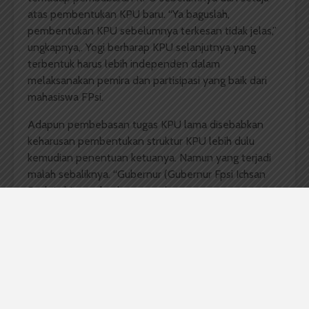
atas pembentukan KPU baru. “Ya baguslah,
pembentukan KPU sebelumnya terkesan tidak jelas,”
ungkapnya,. Yogi berharap KPU selanjutnya yang
terbentuk harus lebih independen dalam
melaksanakan pemira dan partisipasi yang baik dari
mahasiswa FPsi.
Adapun pembebasan tugas KPU lama disebabkan
keharusan pembentukan struktur KPU lebih dulu
kemudian penentuan ketuanya. Namun yang terjadi
malah sebaliknya. “Gubernur (Gubernur Fpsi Ichsan
Syah Lubis—
red
) sebenarnya hanya
merekomendasikan nama, bukan merekomendasikan
calon ketua,” ujar Fauji.
Hal itu menyebabkan KPU USU menyatakan
pembentukan tersebut tidak sah. Selain itu KPU FPsi
yang seharusnya disahkan KPU USU malah disahkan
MPMF. Apalagi MPMF tidak membawa keputusan