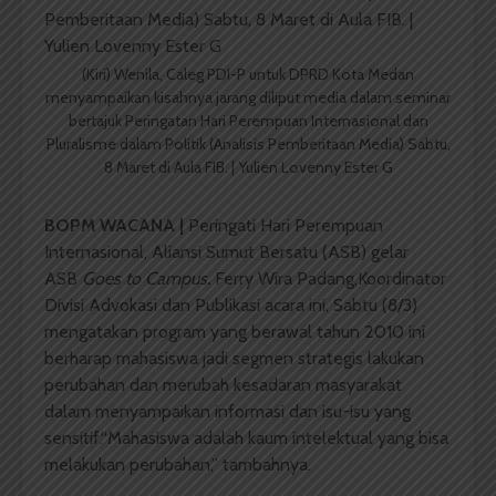
(Kiri) Wenila, Caleg PDI-P untuk DPRD Kota Medan
menyampaikan kisahnya jarang diliput media dalam seminar
bertajuk Peringatan Hari Perempuan Internasional dan
Pluralisme dalam Politik (Analisis Pemberitaan Media) Sabtu,
8 Maret di Aula FIB. | Yulien Lovenny Ester G
BOPM WACANA |
Peringati Hari Perempuan
Internasional, Aliansi Sumut Bersatu (ASB) gelar
ASB
Goes to Campus.
Ferry Wira Padang,Koordinator
Divisi Advokasi dan Publikasi acara ini, Sabtu (8/3)
mengatakan program yang berawal tahun 2010 ini
berharap mahasiswa jadi segmen strategis lakukan
perubahan dan merubah kesadaran masyarakat
dalam menyampaikan informasi dan isu-isu yang
sensitif.“Mahasiswa adalah kaum intelektual yang bisa
melakukan perubahan,” tambahnya.