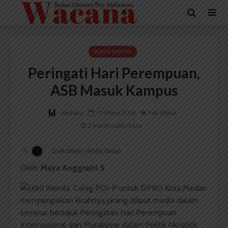
BERITA KAMPUS
Peringati Hari Perempuan,
ASB Masuk Kampus
Redaksi
10 Maret 2014
148 dilihat
2 menit waktu baca
Dark Mode | Moda Gelap
Oleh:
Maya Anggraini S