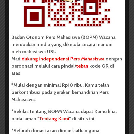
...
Redaksi
2 menit waktu baca
Badan Otonom Pers Mahasiswa (BOPM) Wacana
merupakan media yang dikelola secara mandiri
oleh mahasiswa USU.
BERITA KAMPUS
Mari
dukung independensi Pers Mahasiswa
dengan
Dua Mahasiswa Sastra Indonesia
berdonasi melalui cara pindai/
tekan
kode QR di
USU Raih Juara di Festival Literasi
atas!
Sumatra Utara 2026
*Mulai dengan minimal Rp10 ribu, Kamu telah
berkontribusi pada gerakan kemandirian Pers
Dark Mode | Moda Gelap
Mahasiswa.
Oleh: Iyusarah Pakpahan USU, wacana.org – Dua...
*Sekilas tentang BOPM Wacana dapat Kamu lihat
Redaksi
2 menit waktu baca
pada laman "
Tentang Kami
" di situs ini.
*Seluruh donasi akan dimanfaatkan guna