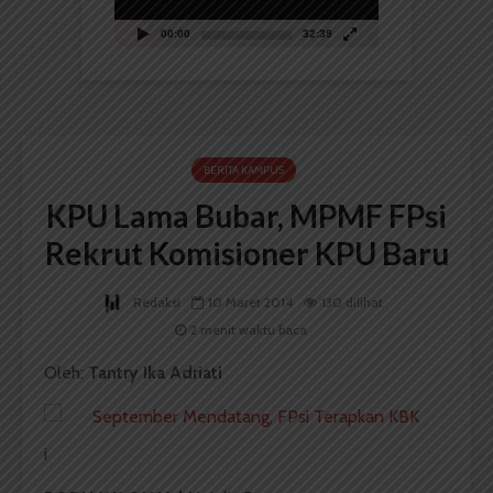
00:00
32:39
BERITA KAMPUS
KPU Lama Bubar, MPMF FPsi
Rekrut Komisioner KPU Baru
Redaksi
10 Maret 2014
130 dilihat
2 menit waktu baca
Oleh:
Tantry Ika Adriati
i