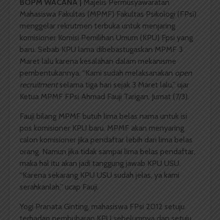
BOPM WACANA |
Majelis Permusyawaratan
Mahasiswa Fakultas (MPMF) Fakultas Psikologi (FPsi)
menggelar rekrutmen terbuka untuk menjaring
komisioner Komisi Pemilihan Umum (KPU) Fpsi yang
baru. Sebab KPU lama dibebastugaskan MPMF 3
Maret lalu karena kesalahan dalam mekanisme
pembentukannya. “Kami sudah melaksanakan
open
recruitment
selama tiga hari sejak 3 Maret lalu,” ujar
Ketua MPMF FPsi Ahmad Fauji Tarigan, Jumat (7/3).
Fauji bilang MPMF butuh lima belas nama untuk isi
pos komisioner KPU baru. MPMF akan menyaring
calon komisioner jika pendaftar lebih dari lima belas
orang. Namun jika tidak sampai lima belas pendaftar,
maka hal itu akan jadi tanggung jawab KPU USU.
“Karena sekarang KPU USU sudah jelas, ya kami
serahkanlah,” ucap Fauji.
Yogi Pranata Ginting, mahasiswa FPsi 2012 setuju
terhadap pembubaran KPU sebelumnya dan setuju