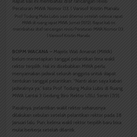
Prof Todung Mulia Lubis saat ditemui setelah selesai rapat
MWA di ruang rapat MWA, Jumat (11/12). Rapat kali ini
membahas draf rancangan revisi Peraturan MWA Nomor 03.
l Vanisof Kristin Manalu
BOPM WACANA –
Majelis Wali Amanat (MWA)
belum menetapkan tanggal pelantikan lima wakil
rektor terpilih. Hal ini disebabkan MWA perlu
menyamakan jadwal seluruh anggota untuk dapat
tentukan tanggal pelantikan. “Nanti akan saya kabari
jadwalnya ya,” kata Prof Todung Mulia Lubis di Ruang
MWA Lantai 3 Gedung Biro Rektor USU, Senin (7/3).
Pasalnya, pelantikan wakil rektor seharusnya
dilakukan sebulan setelah pelantikan rektor pada 28
Januari lalu. Pun, kelima wakil rektor terpilih baru bisa
mulai berkerja setelah dilantik.