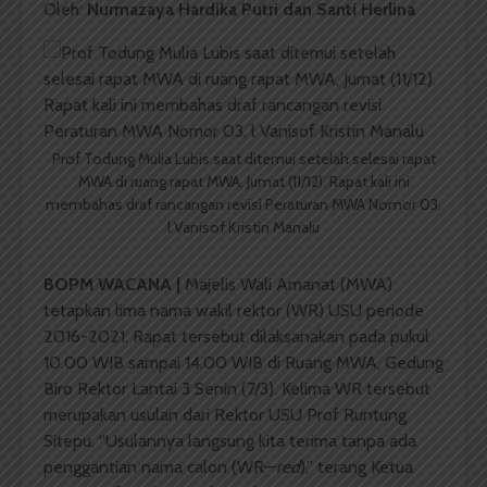
Oleh:
Nurmazaya Hardika Putri dan Santi Herlina
Prof Todung Mulia Lubis saat ditemui setelah selesai rapat
MWA di ruang rapat MWA, Jumat (11/12). Rapat kali ini
membahas draf rancangan revisi Peraturan MWA Nomor 03.
l Vanisof Kristin Manalu
BOPM WACANA |
Majelis Wali Amanat (MWA)
tetapkan lima nama wakil rektor (WR) USU periode
2016-2021. Rapat tersebut dilaksanakan pada pukul
10.00 WIB sampai 14.00 WIB di Ruang MWA, Gedung
Biro Rektor Lantai 3 Senin (7/3). Kelima WR tersebut
merupakan usulan dari Rektor USU Prof Runtung
Sitepu. “Usulannya langsung kita terima tanpa ada
penggantian nama calon (WR—
red
),” terang Ketua