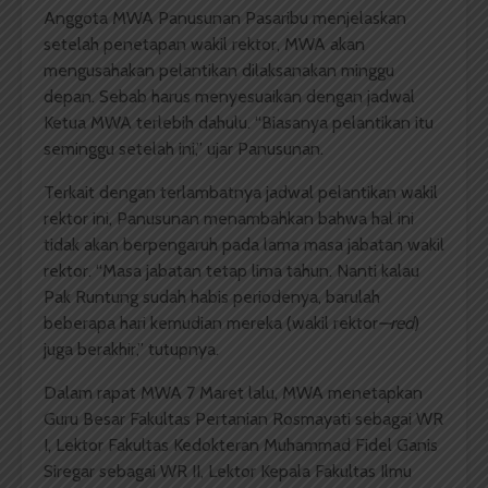
Anggota MWA Panusunan Pasaribu menjelaskan
setelah penetapan wakil rektor, MWA akan
mengusahakan pelantikan dilaksanakan minggu
depan. Sebab harus menyesuaikan dengan jadwal
Ketua MWA terlebih dahulu. “Biasanya pelantikan itu
seminggu setelah ini,” ujar Panusunan.
Terkait dengan terlambatnya jadwal pelantikan wakil
rektor ini, Panusunan menambahkan bahwa hal ini
tidak akan berpengaruh pada lama masa jabatan wakil
rektor. “Masa jabatan tetap lima tahun. Nanti kalau
Pak Runtung sudah habis periodenya, barulah
beberapa hari kemudian mereka (wakil rektor
—
red
)
juga berakhir,” tutupnya.
Dalam rapat MWA 7 Maret lalu, MWA menetapkan
Guru Besar Fakultas Pertanian Rosmayati sebagai WR
I, Lektor Fakultas Kedokteran Muhammad Fidel Ganis
Siregar sebagai WR II, Lektor Kepala Fakultas Ilmu