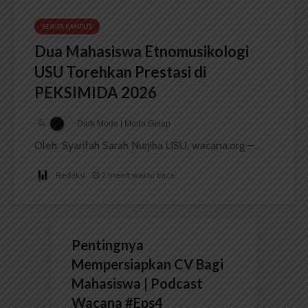
BERITA KAMPUS
Dua Mahasiswa Etnomusikologi
USU Torehkan Prestasi di
PEKSIMIDA 2026
Dark Mode | Moda Gelap
Oleh: Syarifah Sarah Nurjiha USU, wacana.org –...
Redaksi
2 menit waktu baca
Pentingnya
Mempersiapkan CV Bagi
Mahasiswa | Podcast
Wacana #Eps4