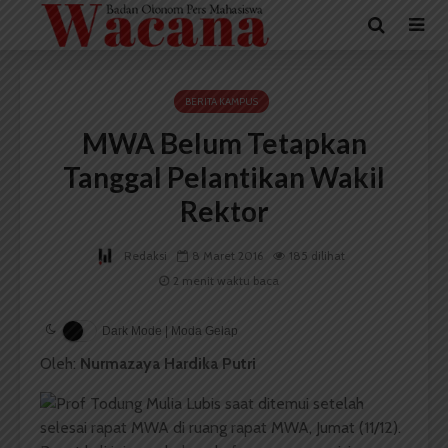
BERITA KAMPUS
MWA Belum Tetapkan
Tanggal Pelantikan Wakil
Rektor
Redaksi
8 Maret 2016
185 dilihat
2 menit waktu baca
Dark Mode | Moda Gelap
Oleh:
Nurmazaya Hardika Putri