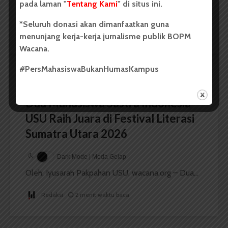
...
pada laman "
Tentang Kami
" di situs ini.
*Seluruh donasi akan dimanfaatkan guna
Redaksi
2 menit waktu baca
menunjang kerja-kerja jurnalisme publik BOPM
Wacana.
#PersMahasiswaBukanHumasKampus
BERITA KAMPUS
Dua Mahasiswa Sastra Indonesia
USU Raih Juara di Festival Literasi
Sumatra Utara 2026
Dark Mode | Moda Gelap
Oleh: Iyusarah Pakpahan USU, wacana.org – Dua...
Redaksi
2 menit waktu baca