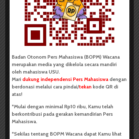
Tim Mahasiswa USU Raih Juara I
Vokal Grup Pada PEKSIMIDA 2026
Dark Mode | Moda Gelap
Oleh: Cyntia Lorena Br Tarigan USU, wacana.org –
Tim mahasiswa Universitas Sumatera Utara...
Badan Otonom Pers Mahasiswa (BOPM) Wacana
Redaksi
2 menit waktu baca
merupakan media yang dikelola secara mandiri
oleh mahasiswa USU.
Mari
dukung independensi Pers Mahasiswa
dengan
berdonasi melalui cara pindai/
tekan
kode QR di
BERITA KAMPUS
atas!
BPDP Sosialisasikan Lomba Riset
*Mulai dengan minimal Rp10 ribu, Kamu telah
Mahasiswa 2026, Dorong Inovasi
berkontribusi pada gerakan kemandirian Pers
Penelitian dalam Sektor
Mahasiswa.
Perkebunan
*Sekilas tentang BOPM Wacana dapat Kamu lihat