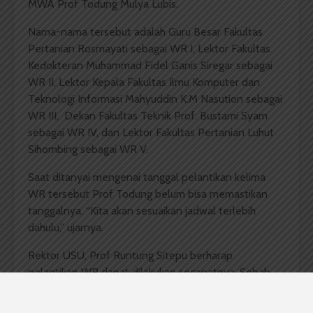
MWA Prof Todung Mulya Lubis.
Nama-nama tersebut adalah Guru Besar Fakultas
Pertanian Rosmayati sebagai WR I, Lektor Fakultas
Kedokteran Muhammad Fidel Ganis Siregar sebagai
WR II, Lektor Kepala Fakultas Ilmu Komputer dan
Teknologi Informasi Mahyuddin K.M Nasution sebagai
WR III, Dekan Fakultas Teknik Prof. Bustami Syam
sebagai WR IV, dan Lektor Fakultas Pertanian Luhut
Sihombing sebagai WR V.
Saat ditanyai mengenai tanggal pelantikan kelima
WR tersebut Prof Todung belum bisa memastikan
tanggalnya. “Kita akan sesuaikan jadwal terlebih
dahulu,” ujarnya.
Rektor USU, Prof Runtung Sitepu berharap
pelantikan WR dapat dilakukan secepatnya. Sebab
banyak kegiatan yang menunggu untuk dilaksanakan
oleh WR, terkait serapan-serapan dana dari RKA USU