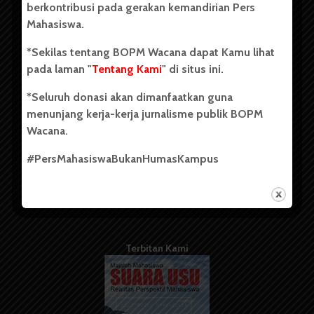
berkontribusi pada gerakan kemandirian Pers
Mahasiswa.
Tentang Kami
*Sekilas tentang BOPM Wacana dapat Kamu lihat
pada laman "
Tentang Kami
" di situs ini.
Kontribusi
*Seluruh donasi akan dimanfaatkan guna
Info Iklan
menunjang kerja-kerja jurnalisme publik BOPM
Pedoman Media Siber
Wacana.
Kode Etik Jurnalistik
#PersMahasiswaBukanHumasKampus
WartaWacana
Terbitan Kami