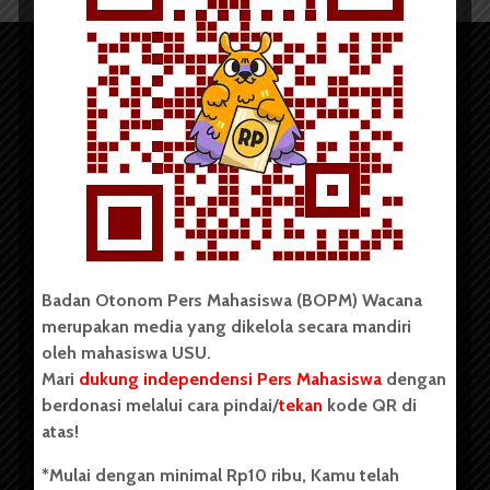
Copyright © 2023. All rights reserved BOPM WACANA.
Badan Otonom Pers Mahasiswa (BOPM) Wacana
merupakan media yang dikelola secara mandiri
Badan Otonom Pers Mahasiswa (BOPM) Wacana merupakan
oleh mahasiswa USU.
pers mahasiswa yang berdiri di luar kampus dan dikelola
Mari
dukung independensi Pers Mahasiswa
dengan
secara mandiri oleh mahasiswa Universitas Sumatera Utara
(USU). Sebelumnya BOPM Wacana merupakan salah satu
berdonasi melalui cara pindai/
tekan
kode QR di
Unit Kegiatan Mahasiswa (UKM) di Universitas Sumatera
atas!
Utara dengan nama Pers Mahasiswa SUARA USU yang
berdiri pada 1 Juli 1995.
*Mulai dengan minimal Rp10 ribu, Kamu telah