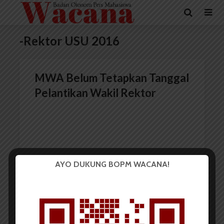
-Rektor USU 2016
MWA Belum Tetapkan Tanggal
Pelantikan Wakil Rektor
AYO DUKUNG BOPM WACANA!
Redaksi
8 Maret 2016
2 menit waktu baca