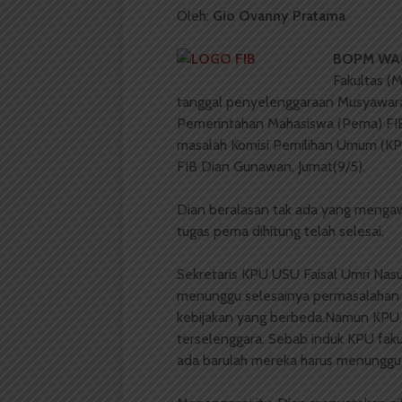
Oleh:
Gio Ovanny Pratama
BOPM W
Fakultas (
tanggal penyelenggaraan Musyawara
Pemerintahan Mahasiswa (Pema) FIB
masalah Komisi Pemilihan Umum (KP
FIB Dian Gunawan, Jumat(9/5).
Dian beralasan tak ada yang mengaw
tugas pema dihitung telah selesai.
Sekretaris KPU USU Faisal Umri Na
menunggu selesainya permasalahan 
kebijakan yang berbeda.Namun KPU 
terselenggara. Sebab induk KPU fak
ada barulah mereka harus menunggu 