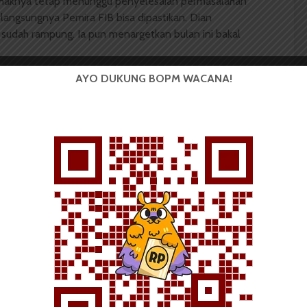
ihaknya tetap menunggu penyelesaian permasalahan
rlangsungnya Pemira FIB bisa dipastikan. Dian
sudah rampung. Ia pun menargetkan bulan ini bakal
AYO DUKUNG BOPM WACANA!
 Sitorus mengatakan tinggal menunggu MPMF
, tinggal kapan dari MPMF-nya,” tandasnya.
 Mahasiswa (BOPM) Wacana merupakan pers
ri di luar kampus dan dikelola secara mandiri oleh
as Sumatera Utara (USU).