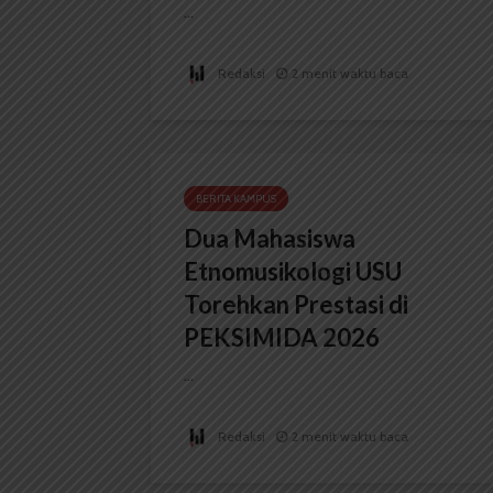
...
Redaksi
2 menit waktu baca
BERITA KAMPUS
Dua Mahasiswa
Etnomusikologi USU
Torehkan Prestasi di
PEKSIMIDA 2026
...
Redaksi
2 menit waktu baca