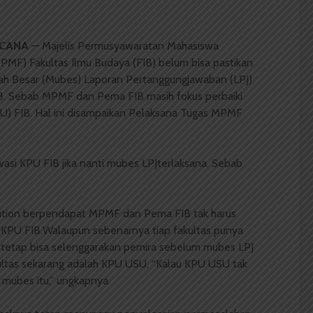
ACANA
— Majelis Permusyawaratan Mahasiswa
MPMF) Fakultas Ilmu Budaya (FIB) belum bisa pastikan
h Besar (Mubes) Laporan Pertanggungjawaban (LPJ)
. Sebab MPMF dan Pema FIB masih fokus perbaiki
U) FIB. Hal ini disampaikan Pelaksana Tugas MPMF
asi KPU FIB jika nanti mubes LPJterlaksana. Sebab
sution berpendapat MPMF dan Pema FIB tak harus
KPU FIB.Walaupun sebenarnya tiap fakultas punya
tetap bisa selenggarakan pemira sebelum mubes LPJ
ultas sekarang adalah KPU USU, “Kalau KPU USU tak
mubes itu,” ungkapnya.