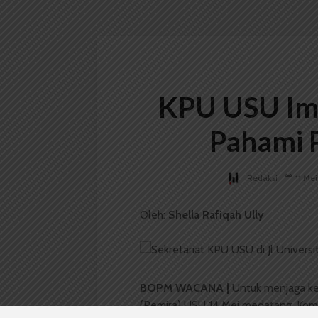
KPU USU Imb
Pahami P
Redaksi
11 Me
Oleh:
Shella Rafiqah Ully
BOPM WACANA |
Untuk menjaga k
(Pemira) USU 14 Mei medatang, Kom