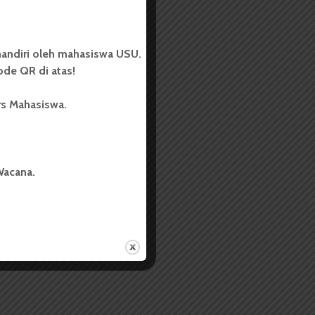
andiri oleh mahasiswa USU.
de QR di atas!
rs Mahasiswa.
Wacana.