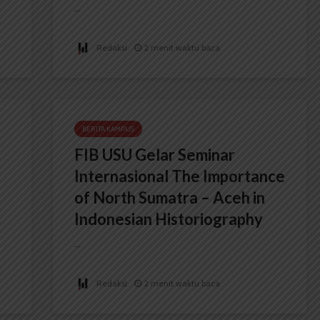
...
Redaksi
2 menit waktu baca
BERITA KAMPUS
FIB USU Gelar Seminar
Internasional The Importance
of North Sumatra – Aceh in
Indonesian Historiography
...
Redaksi
2 menit waktu baca