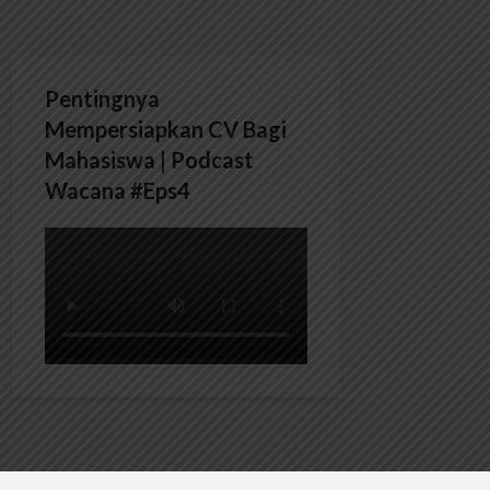
Pentingnya
Mempersiapkan CV Bagi
Mahasiswa | Podcast
Wacana #Eps4