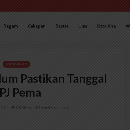
Ragam
Cakapan
Sastra
Ulas
Kata Kita
W
BERITA KAMPUS
um Pastikan Tanggal
PJ Pema
i 2014
128 dilihat
1 menit waktu baca