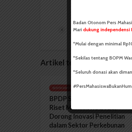
Badan Otonom Pers Mahasis
Tabulampot Jadi Alternatif
Mari
dukung independensi 
Pertanian Kota
*Mulai dengan minimal Rp10
*Sekilas tentang BOPM Wac
Artikel terkait lain
*Seluruh donasi akan diman
#PersMahasiswaBukanHu
BERITA KAMPUS
BPDP Sosialisasikan Lomba
Riset Mahasiswa 2026,
Dorong Inovasi Penelitian
dalam Sektor Perkebunan