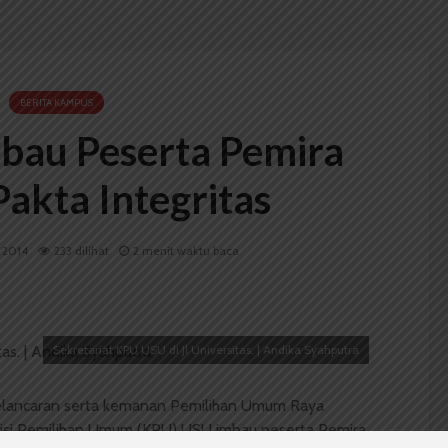
BERITA KAMPUS
au Peserta Pemira
akta Integritas
i 2014
233 dilihat
2 menit waktu baca
Sekretariat KPU USU di Jl Universitas. | Andika Syahputra
elancaran serta kemanan Pemilihan Umum Raya
isi Pemilihan Umum (KPU) USU imbau peserta Pemira