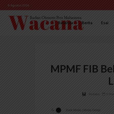
8 Agustus 2026
Beranda
Berita
Esai
MPMF FIB Bel
L
Redaksi
11 Me
Dark Mode | Moda Gelap