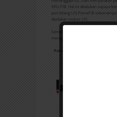
Menanggapi itu, Dian menyatakan p
KPU FIB. Hal ini dilakukan supaya be
pun bilang LPJ PemaFIB sebenarnya 
diadakan mubes LPJ.
Sementara itu, Gubernur FIB Benry
menggelar LPJ. “Kita sudah siap, kok
Komentar Facebook Anda
Redaksi
Badan Otonom Pers
mahasiswa yang berdi
mahasiswa Universit
LIHAT SEMUA ARTIKEL