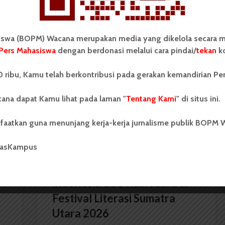
wa (BOPM) Wacana merupakan media yang dikelola secara m
KPU USU Imbau Peserta Pemira
Pers Mahasiswa
dengan berdonasi melalui cara pindai/
tekan
ko
Pahami Pakta Integritas
 ribu, Kamu telah berkontribusi pada gerakan kemandirian Pe
ana dapat Kamu lihat pada laman "
Tentang Kami
" di situs ini.
faatkan guna menunjang kerja-kerja jurnalisme publik BOPM 
masKampus
BERITA KAMPUS
Dua Mahasiswa Sastra
Indonesia USU Raih Juara di
Festival Literasi Sumatra
Utara 2026