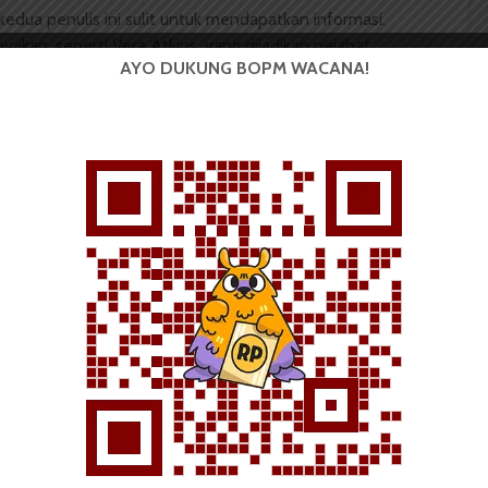
edua penulis ini sulit untuk mendapatkan informasi.
yakan, seperti Vera Atkins, yang dijadikan pejabat
AYO DUKUNG BOPM WACANA!
 memiliki pemahaman mengenai situasi di Inggris,
 Buckamster, atasan Vera di
Special Operation
cis?
ayaran Amerika? Allen Lawrence Pope sampai John F
 Amerika Serikat, Robert Kennedy untuk bertemu
Pope. Belum lagi banyak permintaan Soekarno,
 terhadap Indonesia, yang dikabulkan demi menebus
ulis kebanyakan dari Internet. Walaupun di kata
 bahwa keakuratan data yang dipaparkan dapat
 buku ini dapat dilihat ada sebuah website
a dari
wikipedia.com
yang tentu saja sulit dipercaya