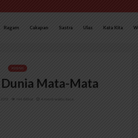
Ragam
Cakapan
Sastra
Ulas
Kata Kita
W
RESENSI
 Dunia Mata-Mata
i 2013
144 dilihat
4 menit waktu baca