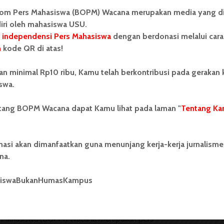
am beberapa kisah di buku ini. Beberapa di antaranya,
om Pers Mahasiswa (BOPM) Wacana merupakan media yang di
hir hidup Sidney Reilly yang tidak diketahui secara
iri oleh mahasiswa USU.
 independensi Pers Mahasiswa
dengan berdonasi melalui cara
n
kode QR di atas!
ercapai, untuk mengetahui kisah hidup keenam belas
tidak tercapai, intrik dan bentuk plot yang cepat tidak
an minimal Rp10 ribu, Kamu telah berkontribusi pada gerakan
bisa menjadi bacaan yang informatif. Mengingat
swa.
derung ditutup-tutupi.
ntang BOPM Wacana dapat Kamu lihat pada laman "
Tentang Ka
n yang memuat enam belas kisah mata-mata yang tidak
sah secara terperinci dan jelas.
nasi akan dimanfaatkan guna menunjang kerja-kerja jurnalisme
na.
siswaBukanHumasKampus
 Mahasiswa (BOPM) Wacana merupakan pers