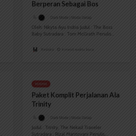
Berperan Sebagai Bos
Dark Mode | Moda Gelap
Oleh: Nikyta Ayu Indria Judul : The Boss
Baby Sutradara : Tom McGrath Penulis...
Redaksi
4 menit waktu baca
RESENSI
Paket Komplit Perjalanan Ala
Trinity
Dark Mode | Moda Gelap
Judul : Trinity, The Nekad Traveler
..
Sutradara : Rizal Mantovani Penulis...