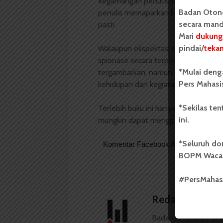
Kegamangan penulis juga terlihat dal
Badan Oton
penulis memaparkan beberapa versi ak
secara mand
pasti.
Mari
dukung
pindai/
teka
Walaupun ekspektasi di awal tidak t
spionase secara terperinci dan jelas 
*Mulai deng
tergambarkan, namun buku ini tetap 
Pers Mahasi
kehidupan dan kegiatan spionase cen
*Sekilas te
Terlebih buku ini hanya 186 halama
ini.
mungkin dapat menggambarkan tiap ki
*Seluruh do
Komentar Facebook Anda
BOPM Waca
#PersMaha
Redaksi
Badan Otonom Pers