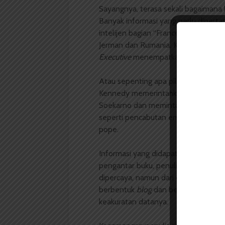
Sayangnya, terasa sekali bagaimana k
Banyak informasi yang perlu dipertan
intelijen bagian “France” padahal ia
Jerman dan Rumania. Kenapa Maurice
Executive
menempatkannya ke Peran
Atau sepenting apa pilot-tentara b
Kennedy memerintahkan Jaksa Agung
Soekarno dan meminta pembebasan 
seperti pencabutan embargo senjata
pope.
Informasi yang didapatkan kedua pen
pengantar buku, penulis mengatakan
dipercaya, namun dari daftar pustaka
berbentuk
blog
dan beberapa lainny
keakuratan datanya.