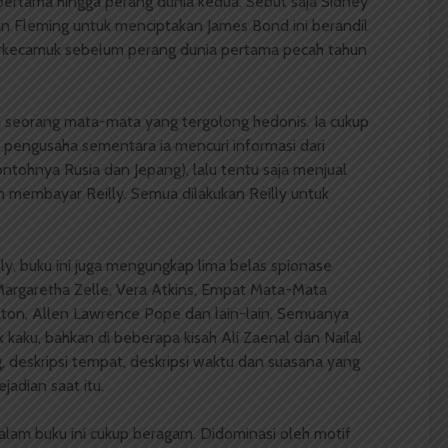
pertama hingga perang dunia kedua. Sebut saja Sidney
Ian Fleming untuk menciptakan James Bond ini berandil
rkecamuk sebelum perang dunia pertama pecah tahun
n seorang mata-mata yang tergolong hedonis. Ia cukup
pengusaha sementara ia mencuri informasi dari
ntohnya Rusia dan Jepang), lalu tentu saja menjual
gin membayar Reilly. Semua dilakukan Reilly untuk
ly, buku ini juga mengungkap lima belas spionase
 Margaretha Zelle, Vera Atkins, Empat Mata-Mata
lton, Allen Lawrence Pope dan lain-lain. Semuanya
k kaku, bahkan di beberapa kisah Ali Zaenal dan Nailal
deskripsi tempat, deskripsi waktu dan suasana yang
adian saat itu.
alam buku ini cukup beragam. Didominasi oleh motif