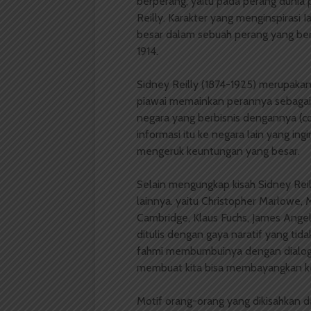
berperang, yaitu pada perang dunia 
Reilly. Karakter yang menginspirasi 
besar dalam sebuah perang yang be
1914.
Sidney Reilly (1874-1925) merupaka
piawai memainkan perannya sebagai 
negara yang berbisnis dengannya (co
informasi itu ke negara lain yang in
mengeruk keuntungan yang besar.
Selain mengungkap kisah Sidney Reil
lainnya. yaitu Christopher Marlowe,
Cambridge, Klaus Fuchs, James Ange
ditulis dengan gaya naratif yang tida
fahmi membumbuinya dengan dialog, 
membuat kita bisa membayangkan kej
Motif orang-orang yang dikisahkan d