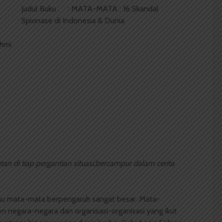
Judul Buku : MATA-MATA : 16 Skandal
Spionase di Indonesia & Dunia
hmi
utan di tiap pergantian situasi,bercampur dalam cerita
tau mata-mata berpengaruh sangat besar. Mata-
en negara-negara dan organisasi-organisasi yang ikut