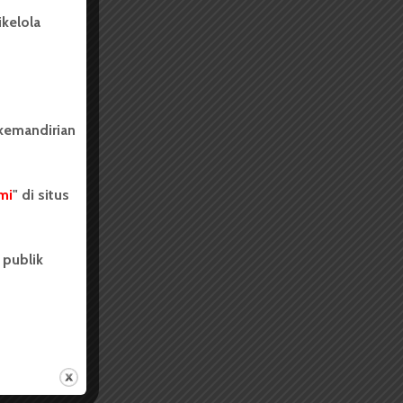
kelola
 kemandirian
mi
" di situs
 publik