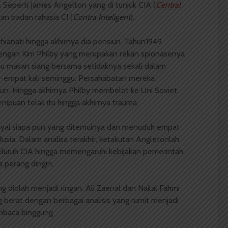
s. Seperti James Angelton yang di tunjuk CIA (
Central
an badan rahasia CI (
Contra Inteligent
).
khianati hingga akhirnya dia pensiun. Tahun1949
ngan Kim Philby yang merupakan rekan spionasenya
alu makan siang bersama setidaknya sekali dalam
a-empat kali seminggu. Persahabatan mereka
n. Hingga akhirnya Philby membelot ke Uni Soviet
enipuan telak itu hingga akhirnya trauma.
ayai siapa pun yang ditemuinya dan menuduh empat
sia. Dalam analisa terakhir, ketakutan Angletonlah
luruh CIA hingga memengaruhi kebijakan pemerintah
 perang dingin.
 diolah menjadi ringan. Ali Zaenal dan Nailal Fahmi
berat dengan berbagai analisis yang rumit menjadi
mbaca binggung.