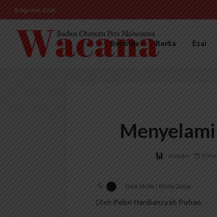
8 Agustus 2026
Beranda
Berita
Esai
Menyelami
Redaksi
11 Me
Dark Mode | Moda Gelap
Oleh
Pebri Hardiansyah Pohan