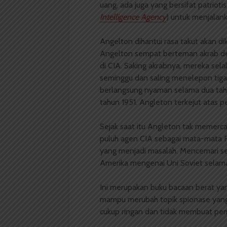
uang, ada juga yang bersifat patrioti
Intelligence Agency
) untuk menjalank
Angelton dihantui rasa takut akan di
Angelton sempat berteman akrab de
di CIA. Saking akrabnya, mereka sel
seminggu dan saling menelepon tig
berlangsung nyaman selama dua tahu
tahun 1951. Angleton terkejut atas p
Sejak saat itu Angleton tak memerc
puluh agen CIA sebagai mata-mata Ru
yang menjadi masalah. Mencemari se
Amerika mengenai Uni Soviet selama
Ini merupakan buku bacaan berat yang
mampu merubah topik spionase yang 
cukup ringan dan tidak membuat pe