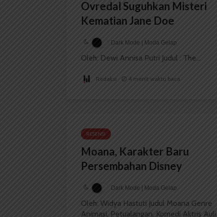
Ovredal Suguhkan Misteri
Kematian Jane Doe
Dark Mode | Moda Gelap
Oleh: Dewi Annisa Putri Judul : The...
Redaksi
4 menit waktu baca
RESENSI
Moana, Karakter Baru
Persembahan Disney
Dark Mode | Moda Gelap
Oleh: Widya Hastuti Judul Moana Genre
Animasi, Petualangan, Komedi Aktris Auli.