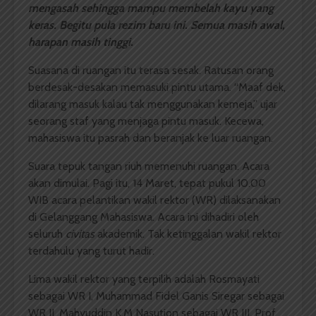
mengasah sehingga mampu membelah kayu yang
keras. Begitu pula rezim baru ini. Semua masih awal,
harapan masih tinggi.
Suasana di ruangan itu terasa sesak. Ratusan orang
berdesak-desakan memasuki pintu utama. “Maaf dek,
dilarang masuk kalau tak menggunakan kemeja,” ujar
seorang staf yang menjaga pintu masuk. Kecewa,
mahasiswa itu pasrah dan beranjak ke luar ruangan.
Suara tepuk tangan riuh memenuhi ruangan. Acara
akan dimulai. Pagi itu, 14 Maret, tepat pukul 10.00
WIB acara pelantikan wakil rektor (WR) dilaksanakan
di Gelanggang Mahasiswa. Acara ini dihadiri oleh
seluruh
civitas
akademik. Tak ketinggalan wakil rektor
terdahulu yang turut hadir.
Lima wakil rektor yang terpilih adalah Rosmayati
sebagai WR I, Muhammad Fidel Ganis Siregar sebagai
WR II, Mahyuddin K.M Nasution sebagai WR III, Prof