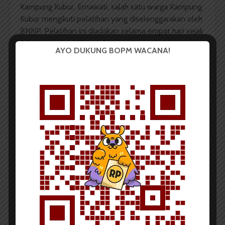
Kampung Kubur, Ernawati, salah satu warga Kampung
Kubur mengikuti pelatihan yang diselenggarakan oleh
BNNP. Pelatihan ini diadakan selama empat hari sejak
3 Februari silam. Warga diajari cara membuat tempe,
AYO DUKUNG BOPM WACANA!
mulai dari pemilihan bahan hingga pengolahan tempe.
Selain membuat tempe, Ernawati juga mengikuti
kelas tata boga yang difasilitasi oleh kelurahan
Petisah Tengah bekerja sama dengan Dinas
Ketahanan Pangan Kota Medan. Pelatihan ini
diadakan selama tujuh hari di aula kelurahan.
Meski hanya mengikuti selama satu hari, Ernawati
dibekali cara membuat kue basah dan kue kering.
Setiap harinya, kelas ini diikuti oleh warga yang
berbeda. Ada juga pelatihan membuat telur asin dan
prakarya dari koran bekas yang bernilai jual.
Ia merasakan manfaatnya. “Cukup membantu dan
memuaskan masyarakat,” ujarnya. Banyak materi yang