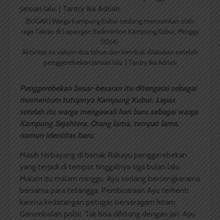
BUGAR | Warga Kampung Kubur sedang memainkan olah
raga Takrau di Lapangan Badminton Kampung Kubur, Minggu
(10/4).
Aktivitas ini vakum dua tahun dan kembali dilakukan setelah
penggerebekan Januari lalu. | Tantry Ika Adriati
Penggerebekan besar-besaran itu ditengarai sebagai
momentum tutupnya Kampung Kubur. Lepas
setelah itu warga mengawali hari baru sebagai warga
Kampung Sejahtera. Orang lama, tempat lama,
namun identitas baru.
Masih terbayang di benak Rahayu penggerebekan
yang terjadi di tempat tinggalnya tiga bulan lalu.
Malam itu malam minggu, Ayu sedang bercengkerama
bersama para tetangga. Pembicaraan Ayu terhenti
karena kedatangan petugas berseragam hitam.
Gerombolan polisi. Tak bisa dihitung dengan jari. Ayu