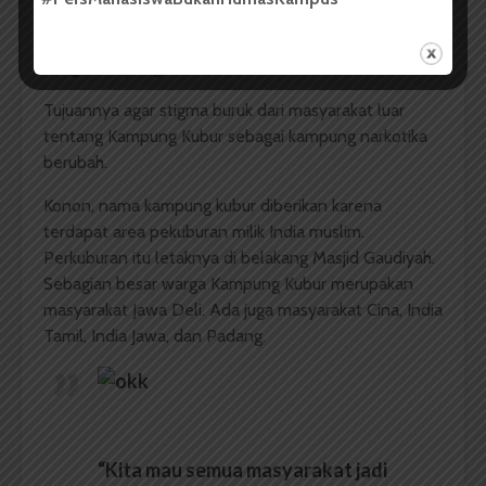
mengubah nama Kampung Kubur menjadi Kampung
Sejahtera. Nama baru ini juga disetujui oleh seluruh
warga Kampung Kubur.
Tujuannya agar stigma buruk dari masyarakat luar
tentang Kampung Kubur sebagai kampung narkotika
berubah.
Konon, nama kampung kubur diberikan karena
terdapat area pekuburan milik India muslim.
Perkuburan itu letaknya di belakang Masjid Gaudiyah.
Sebagian besar warga Kampung Kubur merupakan
masyarakat Jawa Deli. Ada juga masyarakat Cina, India
Tamil, India Jawa, dan Padang.
“Kita mau semua masyarakat jadi