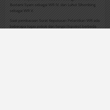
Bustami Syam sebagai WR IV, dan Luhut Sihombing
sebagai WR V.
Saat pembacaan Surat Keputusan Pelantikan WR ada
beberapa tugas pokok dan fungsi (tupoksi) berbeda
dari yang sebelumnya. WR I yang biasanya
menangani bidang akademik akan menangani Biro
Kemahasiswaan dan Kealumnian (BKK). Padahal
sebelumnya BKK dibawahi oleh WR III. Hal ini
dikarenakan masalah akademik dan kemahasiswaan
memiliki satu tupoksi yang tak bisa dipisah.
WR III akan membawahi bidang penelitian,
pengabdian kepada masyarakat, dan kerja sama.
Tupoksi ini semula ditangani oleh direktur penelitian,
pengembangan masyarakat, dan pengabdian.
Sedangkan WR IV akan membawahi bidang informasi,
perencanaan, dan pengembangan. Sebelumnya,