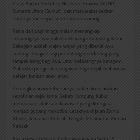
Praja, Badan Narkotika Nasional Provinsi (BNNP)
Sumatra Utara (Sumut), dan masyarakat sekitar.
Totalnya mencapai sembilan ratus orang.
Razia dari pagi hingga malam menangkap
sekurangnya lima puluh lebih warga Kampung Kubur.
Sebagian adalah wajah-wajah yang dikenal Ayu,
sedang sebagian lagi pendatang-pendatang yang
tampak asing bagi Ayu. Latar belakangnya beragam.
Mulai dari pengusaha, pegawai negeri sipil, mahasiswa,
pelajar, bahkan anak-anak.
Penangkapan ini sebenarnya sudah direncanakan
kepolisian sejak lama. Sebab Kampung Kubur
merupakan salah satu kawasan yang ditengarai
menjadi gudang narkotika. Letaknya di jalan Zainul
Abidin, Kelurahan Petisah Tengah, Kecamatan Medan
Petisah.
Razia besar-besaran berlangsung pada Sabtu, 9