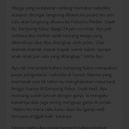
Warga yang kedapatan sedang memakai narkotika
ataupun dicurigai, langsung dibawa ke posko tes urin.
Lalu akan langsung dibawa ke Polresta Medan. Sejak
itu, Kampung Kubur dijaga 24 jam nonstop. Ayu jadi
terbiasa jika melihat salah seorang warga yang
dikenalnya tiba-tiba ditangkap oleh polisi. “Dari
mamak-mamak, bapak-bapak, kakek-kakek,
sampe
anak-anak pun ada yang ditangkap,” cerita Ayu.
Ayu tak menampik bahwa Kampung Kubur merupakan
pusat pengedaran narkotika di Sumut. Wanita yang
memasuki usia 56 tahun itu menghabiskan masa kecil
hingga tuanya di Kampung Kubur. Sejak kecil, Ayu
memang sudah lumrah dengan ganja. Ia mengaku
kakeknya dulu juga sering mengisap ganja di rumah.
“Waktu itu mana tahu kalau daun itu (ganja
-red
)
ternyata enggak baik,” katanya.
Seiring waktu Ayu mulai mengerti bahwa tempat