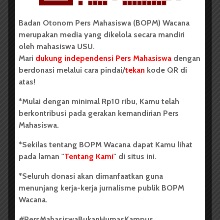
diberikan oleh Pemko Medan. Apalagi bisa jadi solusi
untuk menyejahterakan masyarakat Kampung Kubur
Badan Otonom Pers Mahasiswa (BOPM) Wacana
agar tak lagi berjualan narkotika.
merupakan media yang dikelola secara mandiri
oleh mahasiswa USU.
Magdalena Sirait, Kepala Bidang Pencegahan dan
Mari
dukung independensi Pers Mahasiswa
dengan
Masyarkat BNNP Sumut mengatakan pelatihan
berdonasi melalui cara pindai/
tekan
kode QR di
tersebut merupakan tahap awal untuk mengubah
atas!
kebiasaan warga. Warga Kampung Kubur yang
mengikuti pelatihan juga diberikan peralatan
*Mulai dengan minimal Rp10 ribu, Kamu telah
membuat kue seperti kompor, timbangan, dan uang
berkontribusi pada gerakan kemandirian Pers
sebesar Rp200.000. Usaha ini tak hanya dilakukan
Mahasiswa.
oleh BNNP saja, tetapi juga dari Pemerintah Kota
*Sekilas tentang BOPM Wacana dapat Kamu lihat
Medan dan kepolisian.
pada laman "
Tentang Kami
" di situs ini.
Selain membantu masyarakat dengan membekali
*Seluruh donasi akan dimanfaatkan guna
modal kewirausahaan, kepolisian juga turut serta
menunjang kerja-kerja jurnalisme publik BOPM
membantu warga Kampung Kubur. Selepas
Wacana.
penggerebekan Januari lalu, Kepala Polresta Medan,
BNNP, dan Pemerintah Kota Medan sepakat
#PersMahasiswaBukanHumasKampus