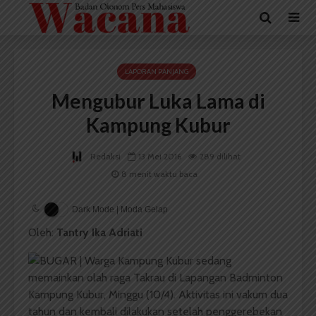
LAPORAN PANJANG
Mengubur Luka Lama di
Kampung Kubur
Redaksi
13 Mei 2016
289 dilihat
8 menit waktu baca
Dark Mode | Moda Gelap
Oleh:
Tantry Ika Adriati