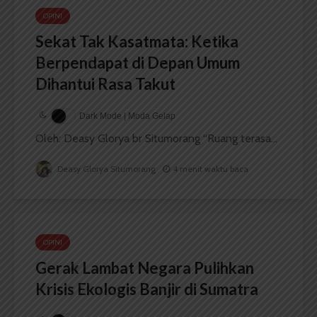
OPINI
Sekat Tak Kasatmata: Ketika
Berpendapat di Depan Umum
Dihantui Rasa Takut
Dark Mode | Moda Gelap
Oleh: Deasy Glorya br Situmorang “Ruang terasa...
Deasy Glorya Situmorang
4 menit waktu baca
OPINI
Gerak Lambat Negara Pulihkan
Krisis Ekologis Banjir di Sumatra