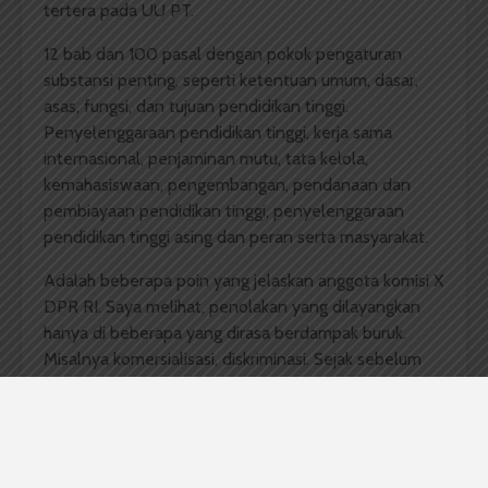
tertera pada UU PT.
12 bab dan 100 pasal dengan pokok pengaturan
substansi penting, seperti ketentuan umum, dasar,
asas, fungsi, dan tujuan pendidikan tinggi.
Penyelenggaraan pendidikan tinggi, kerja sama
internasional, penjaminan mutu, tata kelola,
kemahasiswaan, pengembangan, pendanaan dan
pembiayaan pendidikan tinggi, penyelenggaraan
pendidikan tinggi asing dan peran serta masyarakat.
Adalah beberapa poin yang jelaskan anggota komisi X
DPR RI. Saya melihat, penolakan yang dilayangkan
hanya di beberapa yang dirasa berdampak buruk.
Misalnya komersialisasi, diskriminasi. Sejak sebelum
disahkan saja biaya pendidikan dapat diakali agar bisa
naik oleh pihak perguruan tinggi. Sekarang kita
harusnya berharap banyak pada masing-masing
universitas untuk benar-benar menjalankan UU yang