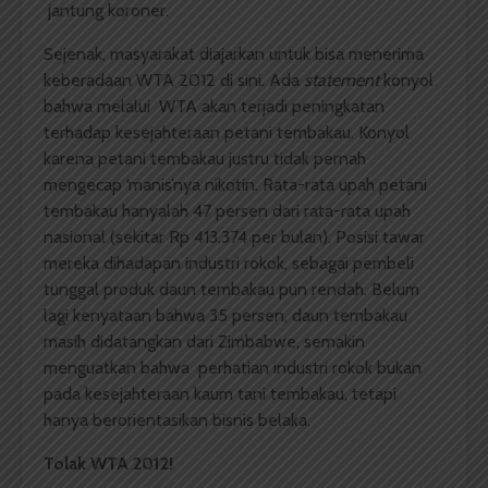
jantung koroner.
Sejenak, masyarakat diajarkan untuk bisa menerima
keberadaan WTA 2012 di sini. Ada
statement
konyol
bahwa melalui WTA akan terjadi peningkatan
terhadap kesejahteraan petani tembakau. Konyol
karena petani tembakau justru tidak pernah
mengecap ‘manis’nya nikotin. Rata-rata upah petani
tembakau hanyalah 47 persen dari rata-rata upah
nasional (sekitar Rp 413.374 per bulan). Posisi tawar
mereka dihadapan industri rokok, sebagai pembeli
tunggal produk daun tembakau pun rendah. Belum
lagi kenyataan bahwa 35 persen, daun tembakau
masih didatangkan dari Zimbabwe, semakin
menguatkan bahwa perhatian industri rokok bukan
pada kesejahteraan kaum tani tembakau, tetapi
hanya berorientasikan bisnis belaka.
Tolak WTA 2012!