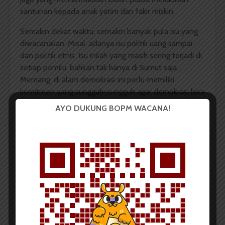
santunan kepada anak yatim dan fakir miskin.
Semakin dekat waktu, semakin banyak pula isu yang
diwacanakan. Misal, adanya isu politik uang sampai
dan politik etnis. Isu inilah yang masih sering terjadi di
setiap pemilu, bahkan tak hanya di Sumut saja.
Memang, di alam demokrasi ini perlu memiliki
komitmen yang sungguh-sungguh agar demokrasi bisa
terawat.
AYO DUKUNG BOPM WACANA!
Banyak harapan terhadap gubernur terpilih untuk
menjadi nahkoda dalam membawa Sumut terus
berlayar. Seperti, perbaikan pendidikan, sarana dan
pra sarana umum, birokrasi pemerintahan, atau
pemberantasan korupsi, kolusi dan nepotisme yang
semakin gila. Hal-hal di atas memang penting. Namun
ada sesuatu yang tak kalah penting, yaitu sepak bola.
Sumut punya sejarah sepak bola