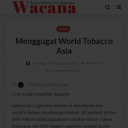
OPINI
Menggugat World Tobacco
Asia
Redaksi
28 Agustus 2012
179 dilihat
3 menit waktu baca
Dark Mode | Moda Gelap
Oleh:
Izzah Dienillah Saragih
Indonesia’s cigarette market is considered the
world’s fastest developing market. 30 percent of the
248 million adult population smokes which makes
Indonesia the fifth-largest cigarette market in the