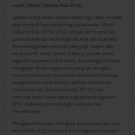
world. (World Tobacco Asia 2012)
Jakarta, untuk kedua kalinya dalam tiga tahun terakhir
akan menjadi tuan rumah bagi pelaksanaan
World
Tobacco Asia
(WTA) 2012, sebuah konferensi dan
pameran industri rokok Regional Asia dan Australia.
Penyelenggaraan pameran yang juga bagian dari
perayaan 40 tahun
World Tobacco
, sebuah
event
organizer
pameran rokok dunia, dirasa begitu kontras,
mengingat disaat negara Asia yang lain dengan
terang benderang menyatakan komitmen terhadap
pengendalian rokok melalui ratifikasi
Framework
Convention on Tobacco Control
(FCTC), dan
menutup ‘pintu’ rapat-rapat bagi penyelenggaraan
WTA, Indonesia justru dengan berbesar hati
menerimanya.
Mengapa Indonesia? Mengutip pernyataan dari situs
resmi WTA 2012,
Indonesia is a recognized tobacco-