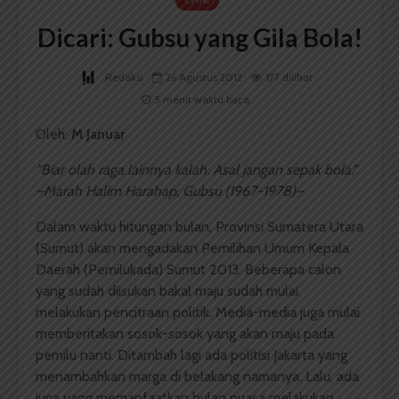
OPINI
Dicari: Gubsu yang Gila Bola!
Redaksi
26 Agustus 2012
177 dilihat
5 menit waktu baca
Oleh:
M Januar
“Biar olah raga lainnya kalah. Asal jangan sepak bola.”
–Marah Halim Harahap, Gubsu (1967-1978)–
Dalam waktu hitungan bulan, Provinsi Sumatera Utara
(Sumut) akan mengadakan Pemilihan Umum Kepala
Daerah (Pemilukada) Sumut 2013. Beberapa calon
yang sudah diisukan bakal maju sudah mulai
melakukan pencitraan politik. Media-media juga mulai
memberitakan sosok-sosok yang akan maju pada
pemilu nanti. Ditambah lagi ada politisi Jakarta yang
menambahkan marga di belakang namanya. Lalu, ada
juga yang memanfaatkan bulan puasa melakukan