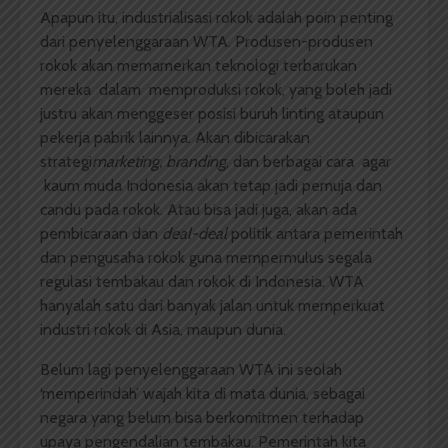
Apapun itu, industrialisasi rokok adalah poin penting
dari penyelenggaraan WTA. Produsen-produsen
rokok akan memamerkan teknologi terbarukan
mereka dalam memproduksi rokok, yang boleh jadi
justru akan menggeser posisi buruh linting ataupun
pekerja pabrik lainnya. Akan dibicarakan
strategi
marketing, branding
, dan berbagai cara agar
kaum muda Indonesia akan tetap jadi pemuja dan
candu pada rokok. Atau bisa jadi juga, akan ada
pembicaraan dan
deal-deal
politik antara pemerintah
dan pengusaha rokok guna mempermulus segala
regulasi tembakau dan rokok di Indonesia. WTA
hanyalah satu dari banyak jalan untuk memperkuat
industri rokok di Asia, maupun dunia.
Belum lagi penyelenggaraan WTA ini seolah
‘memperindah’ wajah kita di mata dunia, sebagai
negara yang belum bisa berkomitmen terhadap
upaya pengendalian tembakau. Pemerintah kita