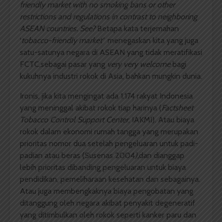
friendly market with no smoking bans or other
restrictions and regulations in contrast to neighboring
ASEAN countries. See?
Betapa kata terjemahan
‘
tobacco-friendly
market’
menegaskan kita yang juga
satu-satunya negara di ASEAN yang tidak meratifikasi
FCTC,sebagai pasar yang
very very welcome
bagi
kukuhnya industri rokok di Asia, bahkan mungkin dunia.
Ironis, jika kita mengingat ada 1.174 rakyat Indonesia
yang meninggal akibat rokok tiap harinya
(
Factsheet
Tobacco Control Support Center
, IAKMI). Atau biaya
rokok dalam ekonomi rumah tangga yang merupakan
prioritas nomor dua setelah pengeluaran untuk padi-
padian atau beras (Susenas 2004
),
dan dianggap
lebih prioritas dibanding pengeluaran untuk biaya
pendidikan, pemeliharaan kesehatan dan sebagainya.
Atau juga membengkaknya biaya pengobatan yang
ditanggung oleh negara akibat penyakit degeneratif
yang ditimbulkan oleh rokok seperti kanker paru dan