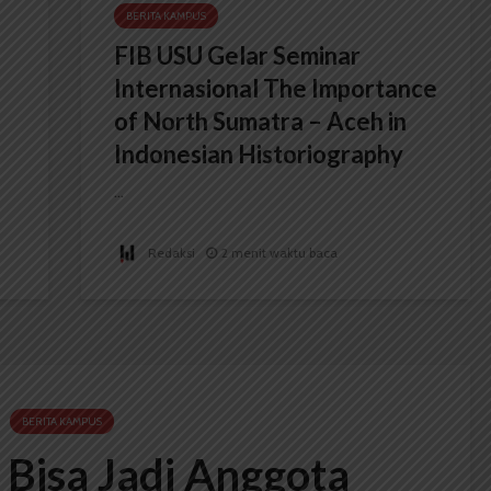
BERITA KAMPUS
FIB USU Gelar Seminar
Internasional The Importance
of North Sumatra – Aceh in
Indonesian Historiography
...
Redaksi
2 menit waktu baca
BERITA KAMPUS
Bisa Jadi Anggota