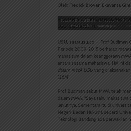
Oleh:
Fredick Broven Ekayanta Gint
Suasana Diskusi Eksternal Kedudukan Maha
Mahasiswa USU harus mampu paparkan penti
USU, suarausu.c
o
—
Prof Budiman G
Periode 2009-2015 berharap mahasi
mahasiswa dalam keanggotaan MWA. 
antara sesama mahasiswa. Hal ini d
dalam MWA USU
yang dilaksanakan
(28/4).
Prof Budiman sebut MWA telah mend
dalam MWA. “Saya tahu mahasiswa p
lanjutnya. Sementara itu di universi
Negeri-Badan Hukum), seperti Univers
Teknologi Bandung ada perwakilan 