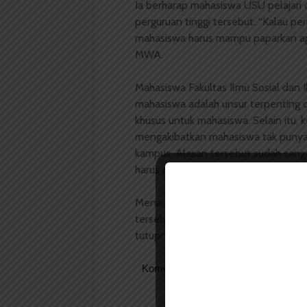
Ia berharap mahasiswa USU pelajari 
perguruan tinggi tersebut. “Kalau pe
mahasiswa harus mampu paparkan ap
MWA.
Mahasiswa Fakultas Ilmu Sosial dan 
mahasiswa adalah unsur terpenting
khusus untuk mahasiswa. Selain itu
mengakibatkan mahasiswa tak punya 
kampus. Alasan tersebut sudah san
harus punya posisi di MWA.
Menanggapi hal tersebut, Prof Bud
tersebut dan berikan hasilnya kep
tutupnya.
Komentar Facebook Anda