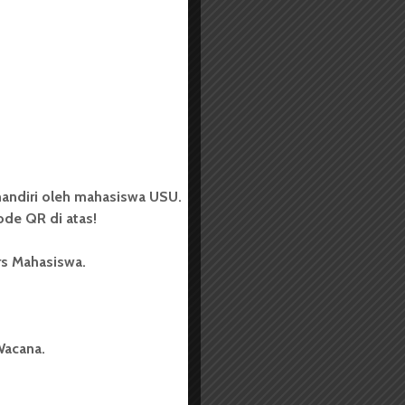
andiri oleh mahasiswa USU.
de QR di atas!
rs Mahasiswa.
Wacana.