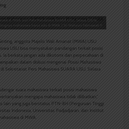
ing
siswa di MWA oleh Pers Mahasiswa SUARA USU, Selasa (28/4).
ngnya mahasiswa harus ada di MWA. | Sri Wahyuni Fatmawati P
inting, anggota Majelis Wali Amanat (MWA) USU
swa USU bisa menyatukan pandangan terkait posisi
Ia berkata jangan ada dikotomi dan perpecahaan di
isampaikan dalam diskusi mengenai
Posisi Mahasiswa
 di Sekretariat Pers Mahasiswa SUARA USU, Selasa
engar suara mahasiswa terkait posisi mahasiswa
ertanyakan mengapa mahasiswa tidak dilibatkan,”
tas lain yang juga berstatus PTN-BH (Perguruan Tinggi
itas Indonesia, Universitas Padjadjaran, dan Institut
mahasiswa di MWA.