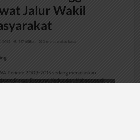
at Jalur Wakil
syarakat
il 2015
267 dilihat
2 menit waktu baca
ing
ode 2009-2015 sedang menjelaskan kedudukan mahasiswa di MWA
hasiswa di MWA oleh Pers Mahasiswa SUARA USU, Selasa (28/4).
 ke MWA melalui jalur wakil masyarakat. | Anggun Dwi Nursitha
s Wali Amanat (MWA) Periode 2009-2015 Prof
swa bisa menjadi anggota MWA USU melalui jalur
 merupakan salah satu unsur menjadi anggota MWA.
entang
Kedudukan Mahasiswa dalam MWA
yang digelar