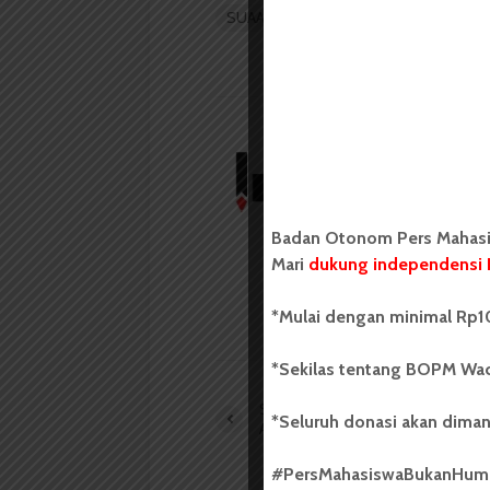
SUAAR
SUARA
suarausu.co
u
Redaksi
Badan Otonom Pers
mahasiswa yang berdi
Badan Otonom Pers Mahasis
mahasiswa Universit
Mari
dukung independensi 
LIHAT SEMUA ARTIKEL
*Mulai dengan minimal Rp10
*Sekilas tentang BOPM Wac
Sastra Arab Optimis Dapatkan
*Seluruh donasi akan diman
Akreditasi A
#PersMahasiswaBukanHu