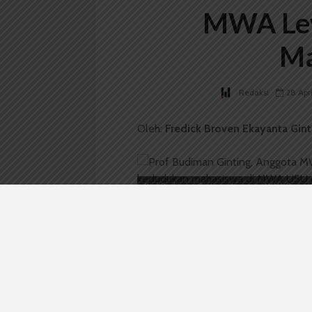
MWA Lew
Ma
Redaksi
28 Apr
Oleh:
Fredick Broven Ekayanta Gint
Prof Budiman Ginting, Anggota MWA Peri
USU dalam Diskusi Eksternal Kedudukan Ma
Prof Budiman katakan mahasiwa boleh masuk
BOPM WACANA
— Anggota Majeli
Budiman Ginting mengatakan mahasi
wakil masyarakat. Wakil masyarakat
Hal ini disampaikan dalam diskusi t