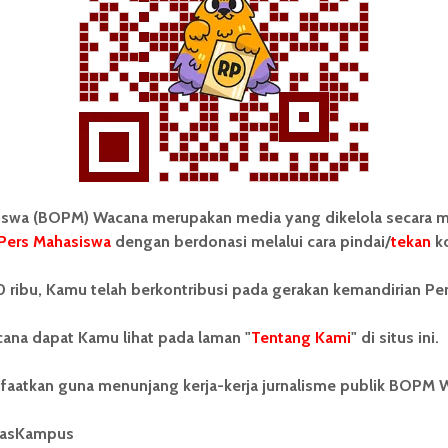
su
 Mahasiswa (BOPM) Wacana merupakan pers
ri di luar kampus dan dikelola secara mandiri oleh
wa (BOPM) Wacana merupakan media yang dikelola secara m
as Sumatera Utara (USU).
Pers Mahasiswa
dengan berdonasi melalui cara pindai/
tekan
ko
 ribu, Kamu telah berkontribusi pada gerakan kemandirian Pe
ana dapat Kamu lihat pada laman "
Tentang Kami
" di situs ini.
Mahasiswa Bisa Jadi Anggota MWA
faatkan guna menunjang kerja-kerja jurnalisme publik BOPM 
Lewat Jalur Wakil Masyarakat
masKampus