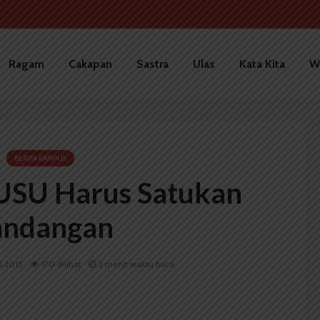
Ragam
Cakapan
Sastra
Ulas
Kata Kita
W
BERITA KAMPUS
USU Harus Satukan
andangan
il 2015
170 dilihat
2 menit waktu baca