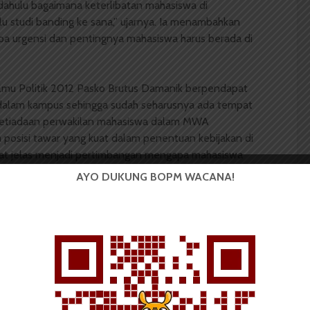
dahulu bagaimana keterlibatan mahasiswa di
rlu studi banding ke sana,” ujarnya. Ia menambahkan
a urgensi dan pentingnya mahasiswa harus berada di
Ilmu Politik 2012 Pasko Brutus Damanik berpendapat
 dalam kampus sehingga sudah seharusnya ada tempat
, ketiadaan perwakilan mahasiswa dalam MWA
posisi tawar yang kuat dalam penentuan kebijakan di
gat jelas menjadi pertimbangan mengapa mahasiswa
AYO DUKUNG BOPM WACANA!
iman minta mahasiswa USU rumuskan pandangan
ada MWA. “Nanti kami (MWA –
red
) tindak lanjuti,”