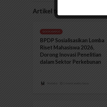
Artikel terkait lain
BERITA KAMPUS
BPDP Sosialisasikan Lomba
Riset Mahasiswa 2026,
Dorong Inovasi Penelitian
dalam Sektor Perkebunan
...
Redaksi
2 menit waktu baca