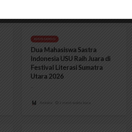
BERITA KAMPUS
Dua Mahasiswa Sastra
Indonesia USU Raih Juara di
Festival Literasi Sumatra
Utara 2026
...
Redaksi
2 menit waktu baca