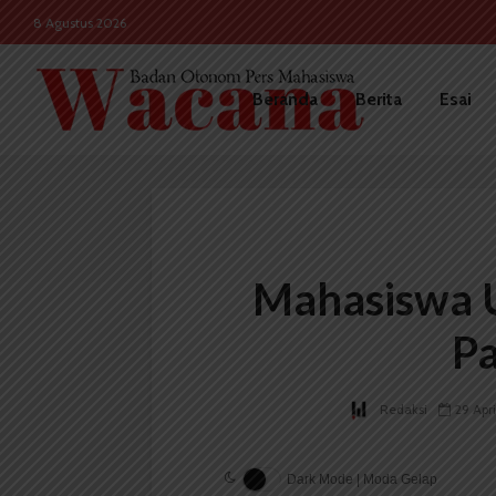
8 Agustus 2026
Beranda
Berita
Esai
Mahasiswa 
P
Redaksi
29 Apr
Dark Mode | Moda Gelap