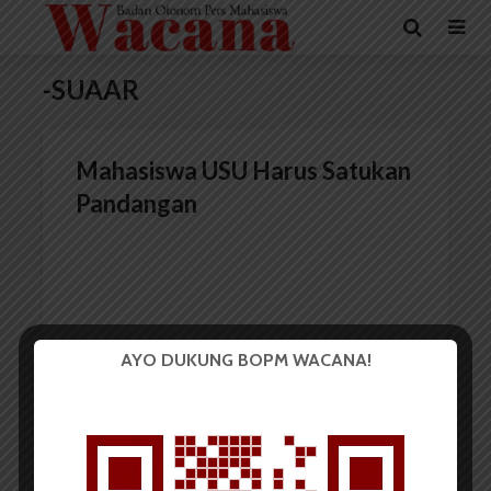
-SUAAR
Mahasiswa USU Harus Satukan
Pandangan
AYO DUKUNG BOPM WACANA!
Redaksi
29 April 2015
2 menit waktu baca