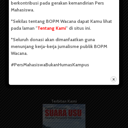
berkontribusi pada gerakan kemandirian Pers
Mahasiswa.
Tentang Kami
*Sekilas tentang BOPM Wacana dapat Kamu lihat
pada laman "
Tentang Kami
" di situs ini.
Kontribusi
*Seluruh donasi akan dimanfaatkan guna
Info Iklan
menunjang kerja-kerja jurnalisme publik BOPM
Pedoman Media Siber
Wacana.
Kode Etik Jurnalistik
#PersMahasiswaBukanHumasKampus
WartaWacana
Terbitan Kami