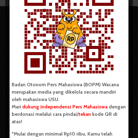
Copyright © 2023. All rights reserved BOPM WACANA.
Badan Otonom Pers Mahasiswa (BOPM) Wacana
merupakan media yang dikelola secara mandiri
Badan Otonom Pers Mahasiswa (BOPM) Wacana merupakan
oleh mahasiswa USU.
pers mahasiswa yang berdiri di luar kampus dan dikelola
Mari
dukung independensi Pers Mahasiswa
dengan
secara mandiri oleh mahasiswa Universitas Sumatera Utara
(USU). Sebelumnya BOPM Wacana merupakan salah satu
berdonasi melalui cara pindai/
tekan
kode QR di
Unit Kegiatan Mahasiswa (UKM) di Universitas Sumatera
atas!
Utara dengan nama Pers Mahasiswa SUARA USU yang
berdiri pada 1 Juli 1995.
*Mulai dengan minimal Rp10 ribu, Kamu telah