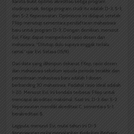
Karota Bukit optimis akreditasi ketiga program
studinya naik. Ketiga program studi itu adalah D-3, S-1,
dan S-2 Keperawatan. Optimisme ini didapat setelah
FKep menutup sementara pendaftaran mahasiswa
baru untuk program D-3. Dengan demikian, menurut
Evi, FKep dapat memperkecil rasio dosen dan
mahasiswa. “Ditutup dulu supaya enggak terlalu
ramai,” ujar Evi, Selasa (15/9).
Dari data yang dihimpun dekanat FKep, rasio dosen
dan mahasiswa sebelum wisuda periode terakhir dan
penerimaan mahasiswa baru adalah 1 dosen
berbanding 30 mahasiswa. Padahal rasio ideal adalah
1-20. Menurut Evi, ini kendala terbesar FKep untuk
mencapai akreditasi maksimal. Saat ini, D-3 dan S-2
Keperawatan memiliki akreditasi C, sementara S-1
berakreditasi B.
Lagipula, menurut Evi, mulai tahun ini D-3
Keperawatan mulai menjalankan Kurikulum Berbasis