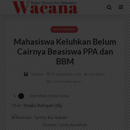
BERITA KAMPUS
Mahasiswa Keluhkan Belum
Cairnya Beasiswa PPA dan
BBM
Redaksi
22 September 2015
235 dilihat
1 menit waktu baca
Dark Mode | Moda Gelap
Oleh:
Shella Rafiqah Ully
Ilustrasi: Tantry Ika Adriati