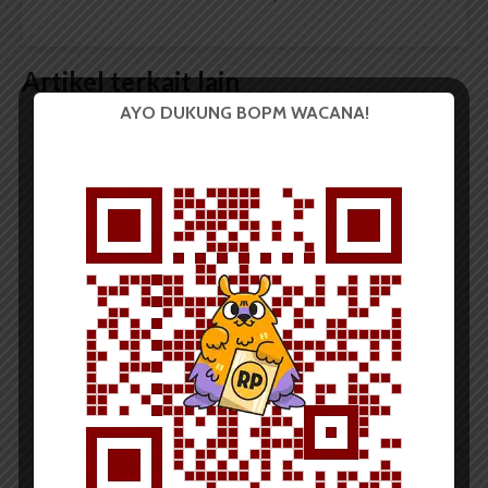
Artikel terkait lain
AYO DUKUNG BOPM WACANA!
BERITA KAMPUS
Dua Mahasiswa Sastra Indonesia
USU Raih Juara pada Festival
Literasi Sumatera Utara 2026
Dark Mode | Moda Gelap
Oleh: Iyusarah Pakpahan USU, wacana.org – Dua...
Redaksi
2 menit waktu baca