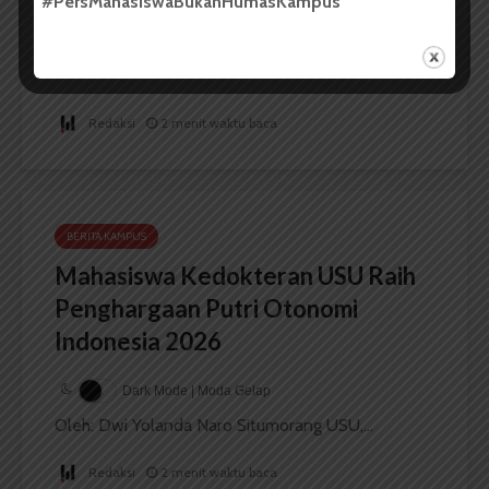
#PersMahasiswaBukanHumasKampus
Indonesian Historiography
...
Redaksi
2 menit waktu baca
BERITA KAMPUS
Mahasiswa Kedokteran USU Raih
Penghargaan Putri Otonomi
Indonesia 2026
Dark Mode | Moda Gelap
Oleh: Dwi Yolanda Naro Situmorang USU,...
Redaksi
2 menit waktu baca