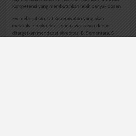
Kompetensi yang membutuhkan lebih banyak dosen.
Evi melanjutkan, D3 Keperawatan yang akan
melakukan reakreditasi pada awal tahun depan
ditargetkan mendapat akreditasi B. Sementara, S-1
dan S-2 yang akan reakreditasi akhir tahun depan
masing-masing ditargetkan mendapat akreditasi A
dan B.
Sementara itu, mahasiswa FKep 2012 Artia Sari
Sidabutar juga optimis FKep akan mendapat
akreditasi yang ditargetkan. Sebab menurutnya
selama ini ia tak merasa kekurangan dosen. Begitu.
“Sejauh ini pembagian dosennya teratur, tapi kalau
untuk kebutuhan pribadi dengan dosen, harus lebih
berjuang,” katanya.
Komentar Facebook Anda
Akreditasi
FKep
Keperawatan
Lazuardi Pratama