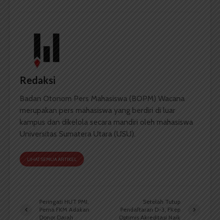
Redaksi
Badan Otonom Pers Mahasiswa (BOPM) Wacana
merupakan pers mahasiswa yang berdiri di luar
kampus dan dikelola secara mandiri oleh mahasiswa
Universitas Sumatera Utara (USU).
LIHAT SEMUA ARTIKEL
Peringati HUT PMI,
Setelah Tutup
Pema FKM Adakan
Pendaftaran D-3, FKep
Donor Darah
Optimis Akreditasi Naik