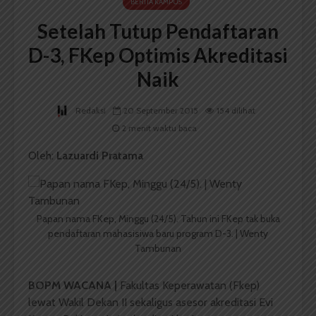
BERITA KAMPUS
Setelah Tutup Pendaftaran
D-3, FKep Optimis Akreditasi
Naik
Redaksi
20 September 2015
154 dilihat
2 menit waktu baca
Oleh:
Lazuardi Pratama
Papan nama FKep, Minggu (24/5). Tahun ini FKep tak buka
pendaftaran mahasisiwa baru program D-3. | Wenty
Tambunan
BOPM WACANA |
Fakultas Keperawatan (Fkep)
lewat Wakil Dekan II sekaligus asesor akreditasi Evi