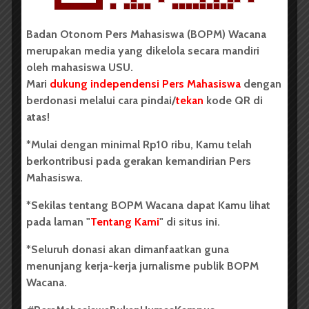
BERITA KAMPUS
Badan Otonom Pers Mahasiswa (BOPM) Wacana
Dua Mahasiswa Etnomusikologi
merupakan media yang dikelola secara mandiri
USU Torehkan Prestasi di
oleh mahasiswa USU.
PEKSIMIDA 2026
Mari
dukung independensi Pers Mahasiswa
dengan
berdonasi melalui cara pindai/
tekan
kode QR di
Dark Mode | Moda Gelap
atas!
Oleh: Syarifah Sarah Nurjiha USU, wacana.org –...
*Mulai dengan minimal Rp10 ribu, Kamu telah
berkontribusi pada gerakan kemandirian Pers
Redaksi
2 menit waktu baca
Mahasiswa.
*Sekilas tentang BOPM Wacana dapat Kamu lihat
pada laman "
Tentang Kami
" di situs ini.
BERITA KAMPUS
*Seluruh donasi akan dimanfaatkan guna
FIB USU Gelar Seminar
menunjang kerja-kerja jurnalisme publik BOPM
Internasional The Importance of
Wacana.
North Sumatra – Aceh in