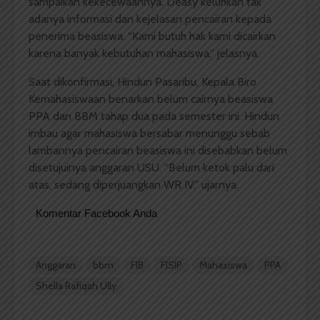
sampaikan kekecewaannya. Deasy keluhkan tak
adanya informasi dan kejelasan pencairan kepada
penerima beasiswa. “Kami butuh hak kami dicairkan
karena banyak kebutuhan mahasiswa,” jelasnya.
Saat dikonfirmasi, Hindun Pasaribu, Kepala Biro
Kemahasiswaan benarkan belum cairnya beasiswa
PPA dan BBM tahap dua pada semester ini. Hindun
imbau agar mahasiswa bersabar menunggu sebab
lambannya pencairan beasiswa ini disebabkan belum
disetujuinya anggaran USU. “Belum ketok palu dari
atas, sedang diperjuangkan WR IV,” ujarnya.
Komentar Facebook Anda
Anggaran
bbm
FIB
FISIP
Mahasiswa
PPA
Shella Rafiqah Ully