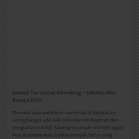
Sulastri Tiur Lestari Sihombing – Fakultas Ilmu
Budaya 2020
Menurut saya perjalanan senioritas di kampus ini
sering banget ada dalih pelatihan kedisiplinan dan
penguatan mental. Sayangnya urusan mental
nggak
bisa disamaratakan, bahkan banyak faktor yang