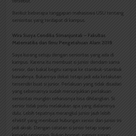
tersebut.
Berikut beberapa tanggapan mahasiswa USU tentang
senioritas yang terdapat di kampus.
Wira Surya Cendika Simanjuntak – Fakultas
Matematika dan Ilmu Pengetahuan Alam 2018
Saya kurang setuju dengan senioritas yang ada di
kampus. Karena itu membuat si junior dendam sama
senior, dan bakal begitu sampai ke stambuk-stambuk
bawahnya. Bukannya dekat tetapi jadi ada ketakutan
tersendiri buat si junior. Perlakuan yang tidak disadari
yang sebenarnya sudah menunjukkan perlakuan
senioritas mungkin seharusnya bisa dihilangkan. Si
senior tidak perlu melakukan apa yang dialaminya
dulu. Lebih tepatnya merangkul junior jauh lebih
efektif yang membuat hubungan senior dan junior ini
jadi akrab. Dengan catatan si junior tetap sopan
kepada seniornya. Bukan hormat, namun sopan.