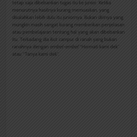
tetap saja dibebankan tugas itu ke junior. Ketika
menurutnya hasilnya kurang memuaskan, yang
disalahkan lebih dulu itu juniornya. Bukan dirinya yang
mungkin masih sangat kurang memberikan penjelasan
atau pembelajaran tentang hal yang akan dibebankan
itu. Terkadang dia ikut campur di ranah yang bukan
ranahnya dengan
embel-embel
“Hormati kami dek”
atau “Tanya kami dek”.