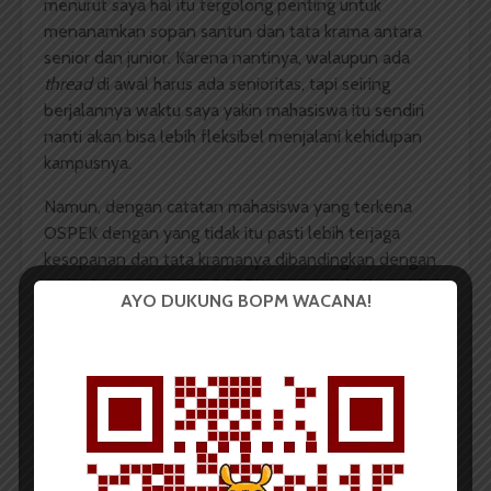
menurut saya hal itu tergolong penting untuk
menanamkan sopan santun dan tata krama antara
senior dan junior. Karena nantinya, walaupun ada
thread
di awal harus ada senioritas, tapi seiring
berjalannya waktu saya yakin mahasiswa itu sendiri
nanti akan bisa lebih fleksibel menjalani kehidupan
kampusnya.
Namun, dengan catatan mahasiswa yang terkena
OSPEK dengan yang tidak itu pasti lebih terjaga
kesopanan dan tata kramanya dibandingkan dengan
mahasiswa yang tidak OSPEK sama sekali. Karena hal
AYO DUKUNG BOPM WACANA!
ini juga sudah saya rasakan sendiri ketika saya menjadi
kakak tingkat di kampus. Sangat aneh rasanya melihat
adik-adik yang sebagian besar itu seperti tidak tahu
meletakkan pembawaannya itu kepada rekan sesama
stambuknya dengan kepada abang kelasnya.