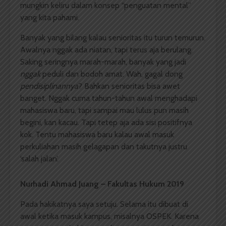
mungkin keliru dalam konsep “penguatan mental”
yang kita pahami.
Banyak yang bilang kalau senioritas itu turun temurun.
Awalnya nggak ada niatan, tapi terus aja berulang.
Saking seringnya marah-marah, banyak yang jadi
nggak
peduli dan bodoh amat. Wah, gagal dong
pendisiplinannya
? Bahkan senioritas bisa awet
banget. Nggak cuma tahun-tahun awal menghadapi
mahasiswa baru, tapi sampai mau lulus pun masih
begini, kan kacau. Tapi tetep aja ada sisi positifnya
kok. Tentu mahasiswa baru kalau awal masuk
perkuliahan masih gelagapan dan takutnya justru
‘salah jalan’.
Nurhadi Ahmad Juang – Fakultas Hukum 2019
Pada hakikatnya saya setuju. Selama itu dibuat di
awal ketika masuk kampus, misalnya OSPEK. Karena