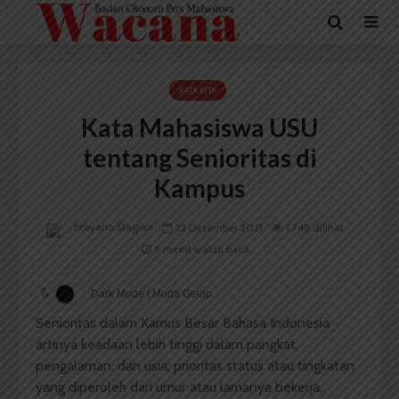
KATA KITA
Kata Mahasiswa USU
tentang Senioritas di
Kampus
Febyana Siagian
22 Desember 2021
1,748 dilihat
5 menit waktu baca
Dark Mode | Moda Gelap
Senioritas dalam Kamus Besar Bahasa Indonesia
artinya keadaan lebih tinggi dalam pangkat,
pengalaman, dan usia; prioritas status atau tingkatan
yang diperoleh dari umur atau lamanya bekerja.