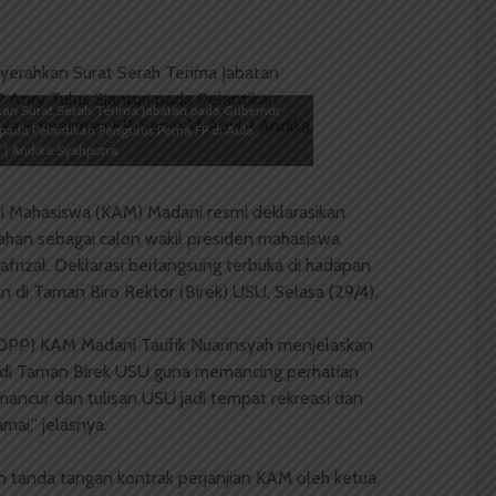
kan Surat Serah Terima Jabatan pada Gubernur
 pada Pelantikan Pengurus Pema FP di Aula
. | Andika Syahputra
i Mahasiswa (KAM) Madani resmi deklarasikan
an sebagai calon wakil presiden mahasiswa
rizal. Deklarasi berlangsung terbuka di hadapan
di Taman Biro Rektor (Birek) USU, Selasa (29/4).
DPP) KAM Madani Taufik Nuarinsyah menjelaskan
an di Taman Birek USU guna memancing perhatian
 mancur dan tulisan USU jadi tempat rekreasi dan
ai,” jelasnya.
an tanda tangan kontrak perjanjian KAM oleh ketua