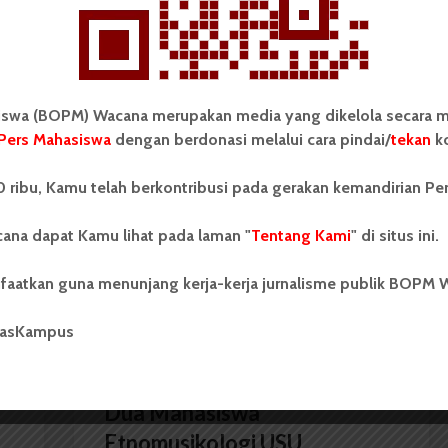
as Sumatera Utara (USU).
wa (BOPM) Wacana merupakan media yang dikelola secara m
Pers Mahasiswa
dengan berdonasi melalui cara pindai/
tekan
ko
KPU USU Minta KAM Bantu
 ribu, Kamu telah berkontribusi pada gerakan kemandirian Pe
Sosialisasi Pemira
ana dapat Kamu lihat pada laman "
Tentang Kami
" di situs ini.
faatkan guna menunjang kerja-kerja jurnalisme publik BOPM 
masKampus
BERITA KAMPUS
Dua Mahasiswa
Etnomusikologi USU