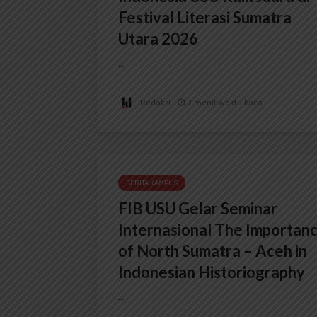
Festival Literasi Sumatra
Utara 2026
...
Redaksi
2 menit waktu baca
BERITA KAMPUS
FIB USU Gelar Seminar
Internasional The Importan
of North Sumatra – Aceh in
Indonesian Historiography
...