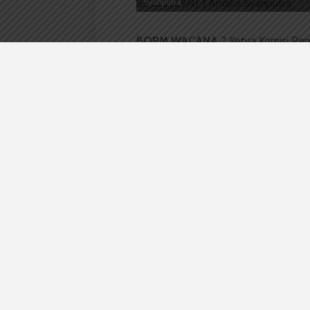
Syahputra
BOPM WACANA
? Ketua Komisi Pe
kelompok aspirasi mahasiswa (KAM) 
USU. Hal ini disampaikan Sajali saa
mahasiswa dan wakil presiden mahas
Sajali mengatakan, sosialisasi yan
sejumlah kertas pemberitahuan, mem
menurutnya, tidak bisa dipungkiri 
“Dari KPU USU sudah semaksimal mu
ungkapnya.
Ditambahkan Sajali, jika KAM langsun
mahasiswa. Selain itu, mahasiswa p
langsung sosialisasi misalnya dari 
Terkait hal ini, Leonard Varera Tam
Menurutnya, saat kampanye calon pr