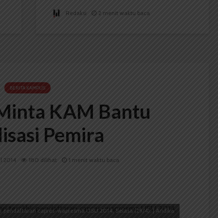
Redaksi
2 menit waktu baca
BERITA KAMPUS
Minta KAM Bantu
lisasi Pemira
il 2014
180 dilihat
1 menit waktu baca
ir pendaftaran capres-wapresma USU 2014, Selasa (29/4). | Andika