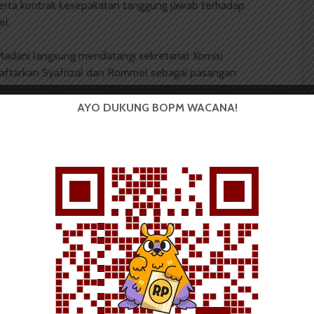
ta kontrak kesepakatan tanggung jawab terhadap
el.
adani langsung mendatangi sekretariat Komisi
ftarkan Syafrizal dan Rommel sebagai pasangan
AYO DUKUNG BOPM WACANA!
ar mengatakan kedepan pihaknya agendakan
siapan. “Tinggal tunggu konfirmasi KPU USU terus
asi,” ungkapnya.
 Mahasiswa (BOPM) Wacana merupakan pers
ri di luar kampus dan dikelola secara mandiri oleh