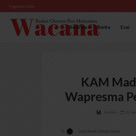
7 Agustus 2026
Beranda
Berita
Esai
KAM Mada
Wapresma Pe
Redaksi
30 Apr
Dark Mode | Moda Gelap