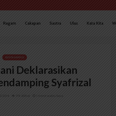
Ragam
Cakapan
Sastra
Ulas
Kata Kita
W
BERITA KAMPUS
ni Deklarasikan
ndamping Syafrizal
il 2014
178 dilihat
1 menit waktu baca