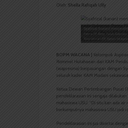
Oleh:
Shella Rafiqah Ully
Syafrizal (kanan) menyerah
Pema FP Anry Tulus Sianturi
Soeratman FP, Senin 14 April
BOPM WACANA |
Kelompok Aspiras
Rommel Hutahaean dari KAM Perubah
(wapresma) berpasangan dengan Syaf
seluruh kader KAM Madani sekawasan 
Ketua Dewan Pertimbangan Pusat (
pendeklarasian ini sengaja dilakuk
mahasiswa USU. “Di situ kan ada air
berkumpulnya mahasiswa USU jadi ram
Pendeklarasian ini jua disertai deng