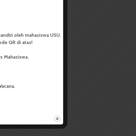
andiri oleh mahasiswa USU.
de QR di atas!
rs Mahasiswa.
Wacana.