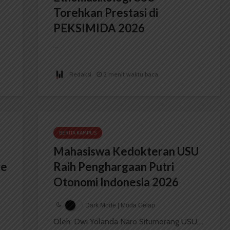
Torehkan Prestasi di
PEKSIMIDA 2026
...
Redaksi
2 menit waktu baca
BERITA KAMPUS
Mahasiswa Kedokteran USU
ce
Raih Penghargaan Putri
Otonomi Indonesia 2026
Dark Mode | Moda Gelap
Oleh: Dwi Yolanda Naro Situmorang USU,...