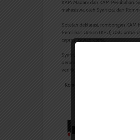
KAM Madani dan KAM Perubahan. Ser
mahasiswa oleh Syafrizal dan Romm
Setelah deklarasi, rombongan KAM M
Pemilihan Umum (KPU) USU untuk da
capres-cawapresma.
Syafrizal, setelah selesai mendaft
perampungan tim guna matangkan per
verifikasi data dan tetap berkomunik
Komentar Facebook Anda
Redaksi
Badan Otonom Pers
mahasiswa yang berdi