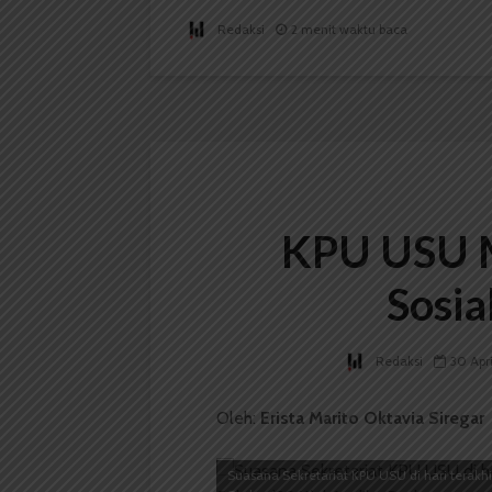
Redaksi
2 menit waktu baca
KPU USU 
Sosia
Redaksi
30 Apr
Oleh:
Erista Marito Oktavia Siregar
Suasana Sekretariat KPU USU di hari terakh