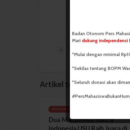
mahasiswa Universit
LIHAT SEMUA ARTIKEL
Badan Otonom Pers Mahasis
Mari
dukung independensi 
Pemira FISIP Diundur
*Mulai dengan minimal Rp10
*Sekilas tentang BOPM Wac
*Seluruh donasi akan diman
Artikel terkait lain
#PersMahasiswaBukanHu
BERITA KAMPUS
Dua Mahasiswa Sastra
Indonesia USU Raih Juara di