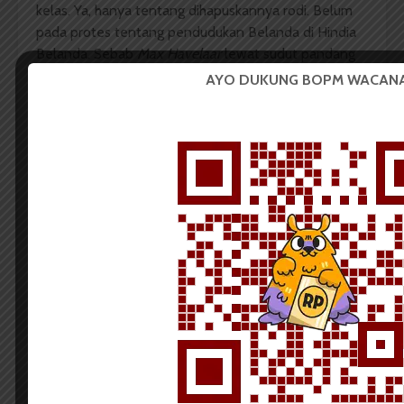
kelas. Ya, hanya tentang dihapuskannya rodi. Belum
pada protes tentang pendudukan Belanda di Hindia
Belanda. Sebab
Max Havelaar
lewat sudut pandang
Stern sempat dinyatakan perlunya kenaikan gaji
AYO DUKUNG BOPM WACANA
untuk pejabat jika mereka tidak ingin penyalahgunaan
tenaga masih terjadi, bila masih ingin menegakkan
kekuasaan.
Komentar Facebook Anda
Amanda Hidayat
Rati Handayani
Redaksi