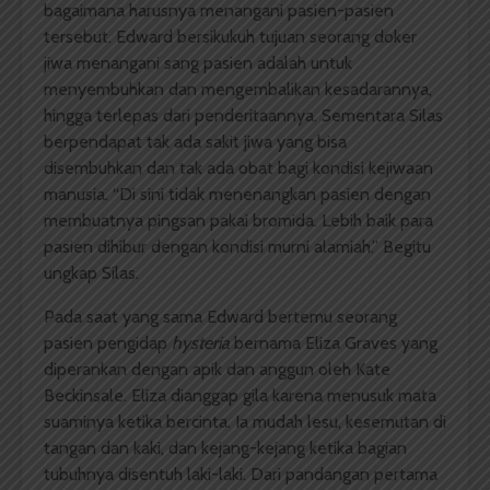
bagaimana harusnya menangani pasien-pasien
tersebut. Edward bersikukuh tujuan seorang doker
jiwa menangani sang pasien adalah untuk
menyembuhkan dan mengembalikan kesadarannya,
hingga terlepas dari penderitaannya. Sementara Silas
berpendapat tak ada sakit jiwa yang bisa
disembuhkan dan tak ada obat bagi kondisi kejiwaan
manusia. “Di sini tidak menenangkan pasien dengan
membuatnya pingsan pakai bromida. Lebih baik para
pasien dihibur dengan kondisi murni alamiah.” Begitu
ungkap Silas.
Pada saat yang sama Edward bertemu seorang
pasien pengidap
hysteria
bernama Eliza Graves yang
diperankan dengan apik dan anggun oleh Kate
Beckinsale. Eliza dianggap gila karena menusuk mata
suaminya ketika bercinta. Ia mudah lesu, kesemutan di
tangan dan kaki, dan kejang-kejang ketika bagian
tubuhnya disentuh laki-laki. Dari pandangan pertama