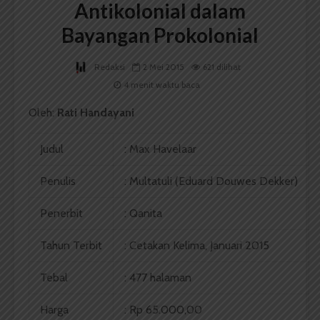
Antikolonial dalam
Bayangan Prokolonial
Redaksi
2 Mei 2015
621 dilihat
4 menit waktu baca
Oleh:
Rati Handayani
Judul
: Max Havelaar
Penulis
: Multatuli (Eduard Douwes Dekker)
Penerbit
: Qanita
Tahun Terbit
: Cetakan Kelima, Januari 2015
Tebal
: 477 halaman
Harga
: Rp 65.000,00