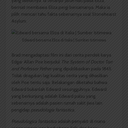
yang dilihatnya. Ia terlanjur jatuh hati pada Eliza,
berniat membawa Eliza pergi bersamanya. Maka ia
pilih: mencari tahu fakta sebenarnya soal Stonehearst
Asylum.
Edward bersama Eliza di Italia | Sumber Istimewa
Brad mengadaptasi film ini dari cerita pendek karya
Edgar Allan Poe berjudul
The System of Doctor Tarr
and Professor Fether
yang dipublikasikan pada 1845.
Tidak diragukan lagi kualitas cerita yang dihasilkan
oleh Poe tentu saja. Belakangan diketahui bahwa
Edward bukanlah Edward sesungguhnya. Edward
yang berkunjung adalah Edward palsu yang
sebenarnya adalah pasien rumah sakit jiwa lain
pengidap
pseudologia fantastica.
Pseudologica fantastica
adalah penyakit di mana