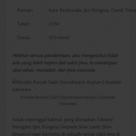
Pemain
: Kate Beckinsale, Jim Sturgess, David Thew
Tahun
: 2014
Durasi
: 103 menit
Melihat semua penderitaan, aku mengetahui tidak
ada yang lebih kejam dari sakit jiwa. Ia merampas
akal sehat, martabat, dan jiwa manusia.
Kondisi Rumah Sakit Stonehearst Asylum | Sumber
Istimewa
Itulah sepenggal kalimat yang diucapkan Edward
Newgate (Jim Sturgess) kepada Silas Lamb (Ben
Kingsley) saat bertemu di sebuah rumah sakit jiwa di