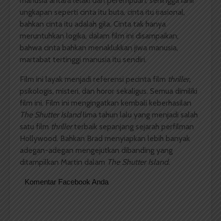
manusia antara lelaki dan perempuan, sehingga lahir
ungkapan seperti cinta itu buta, cinta itu irasional,
bahkan cinta itu adalah gila. Cinta tak hanya
meruntuhkan logika, dalam film ini disampaikan,
bahwa cinta bahkan menaklukkan jiwa manusia,
martabat tertinggi manusia itu sendiri.
Film ini layak menjadi referensi pecinta film
thriller,
psikologis, misteri, dan horor sekaligus. Semua dimiliki
film ini. Film ini mengingatkan kembali keberhasilan
The Shutter Island
lima tahun lalu yang menjadi salah
satu film
thriller
terbaik sepanjang sejarah perfilman
Hollywood. Bahkan Brad menyiapkan lebih banyak
adegan-adegan mengejutkan dibanding yang
ditampilkan Martin dalam
The Shutter Island.
Komentar Facebook Anda