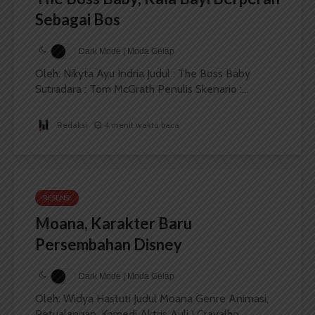
Sebagai Bos
Dark Mode | Moda Gelap
Oleh: Nikyta Ayu Indria Judul : The Boss Baby
Sutradara : Tom McGrath Penulis Skenario :...
Redaksi
4 menit waktu baca
RESENSI
Moana, Karakter Baru
Persembahan Disney
Dark Mode | Moda Gelap
Oleh: Widya Hastuti Judul Moana Genre Animasi,
Petualangan, Komedi Aktris Auli I Cravalho,...