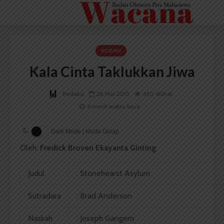
RESENSI
Kala Cinta Taklukkan Jiwa
Redaksi
28 Mei 2015
450 dilihat
4 menit waktu baca
Dark Mode | Moda Gelap
Oleh:
Fredick Broven Ekayanta Ginting
Judul
: Stonehearst Asylum
Sutradara
: Brad Anderson
Naskah
: Joseph Gangem