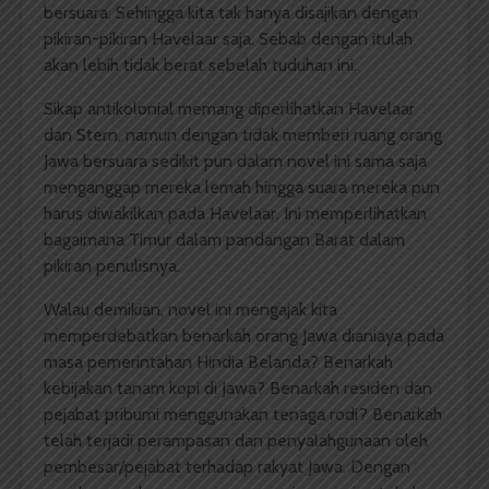
bersuara. Sehingga kita tak hanya disajikan dengan
pikiran-pikiran Havelaar saja. Sebab dengan itulah
akan lebih tidak berat sebelah tuduhan ini.
Sikap antikolonial memang diperlihatkan Havelaar
dan Stern, namun dengan tidak memberi ruang orang
Jawa bersuara sedikit pun dalam novel ini sama saja
menganggap mereka lemah hingga suara mereka pun
harus diwakilkan pada Havelaar. Ini memperlihatkan
bagaimana Timur dalam pandangan Barat dalam
pikiran penulisnya.
Walau demikian, novel ini mengajak kita
memperdebatkan benarkah orang Jawa dianiaya pada
masa pemerintahan Hindia Belanda? Benarkah
kebijakan tanam kopi di Jawa? Benarkah residen dan
pejabat pribumi menggunakan tenaga rodi? Benarkah
telah terjadi perampasan dan penyalahgunaan oleh
pembesar/pejabat terhadap rakyat Jawa. Dengan