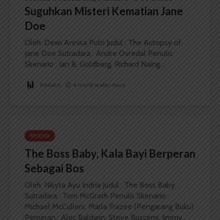
Suguhkan Misteri Kematian Jane
Doe
Oleh: Dewi Annisa Putri Judul : The Autopsy of
Jane Doe Sutradara : Andre Ovredal Penulis
Skenario : Ian B. Goldberg, Richard Naing...
Redaksi
4 menit waktu baca
RESENSI
The Boss Baby, Kala Bayi Berperan
Sebagai Bos
Oleh: Nikyta Ayu Indria Judul : The Boss Baby
Sutradara : Tom McGrath Penulis Skenario :
Michael McCullers, Marla Frazee (Pengarang Buku)
Pemeran : Alec Baldwin, Steve Buscemi, Jimmy...