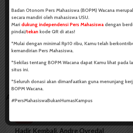
Badan Otonom Pers Mahasiswa (BOPM) Wacana
Badan Otonom Pers Mahasiswa (BOPM) Wacana merupaka
merupakan pers mahasiswa yang berdiri di luar
secara mandiri oleh mahasiswa USU.
kampus dan dikelola secara mandiri oleh mahasiswa
Mari
dukung independensi Pers Mahasiswa
dengan berdo
Universitas Sumatera Utara (USU).
pindai/
tekan
kode QR di atas!
*Mulai dengan minimal Rp10 ribu, Kamu telah berkontrib
LIHAT SEMUA ARTIKEL
kemandirian Pers Mahasiswa.
*Sekilas tentang BOPM Wacana dapat Kamu lihat pada l
Kala Cinta Taklukkan
Bukan Soal Penculikan
situs ini.
Jiwa
Lagi
*Seluruh donasi akan dimanfaatkan guna menunjang kerja
BOPM Wacana.
Artikel terkait lain
#PersMahasiswaBukanHumasKampus
RESENSI
Hadir Kembali, Andre Ovredal