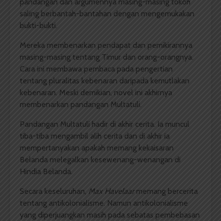
pandangan dan argumennya masing-masing tokoh
saling berbantah-bantahan dengan mengemukakan
bukti-bukti.
Mereka membenarkan pendapat dan pemikirannya
masing-masing tentang Timur dan orang-orangnya.
Cara ini membawa pembaca pada pengertian
tentang pluralitas kebenaran daripada kemutlakan
kebenaran. Meski demikian, novel ini akhirnya
membenarkan pandangan Multatuli.
Pandangan Multatuli hadir di akhir cerita. Ia muncul
tiba-tiba mengambil alih cerita dan di akhir ia
mempertanyakan apakah memang kekaisaran
Belanda melegalkan kesewenang-wenangan di
Hindia Belanda.
Secara keseluruhan,
Max Havelaar
memang bercerita
tentang antikolonialisme. Namun antikolonialisme
yang diperjuangkan masih pada sebatas pembebasan