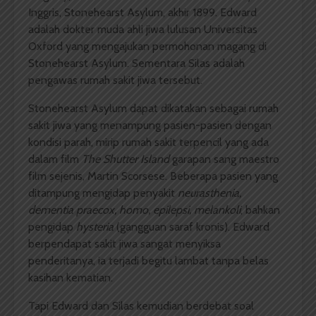
Inggris, Stonehearst Asylum, akhir 1899. Edward
adalah dokter muda ahli jiwa lulusan Universitas
Oxford yang mengajukan permohonan magang di
Stonehearst Asylum. Sementara Silas adalah
pengawas rumah sakit jiwa tersebut.
Stonehearst Asylum dapat dikatakan sebagai rumah
sakit jiwa yang menampung pasien-pasien dengan
kondisi parah, mirip rumah sakit terpencil yang ada
dalam film
The Shutter Island
garapan sang maestro
film sejenis, Martin Scorsese. Beberapa pasien yang
ditampung mengidap penyakit
neurasthenia,
dementia praecox, homo, epilepsi, melankoli
, bahkan
pengidap
hysteria
(gangguan saraf kronis). Edward
berpendapat sakit jiwa sangat menyiksa
penderitanya, ia terjadi begitu lambat tanpa belas
kasihan kematian.
Tapi Edward dan Silas kemudian berdebat soal