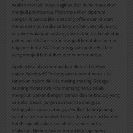
seakan menjadi maya baginya dan dunia maya akan
menjadi prioritasnya. Pikirannya akan dipenuhi
dengan
facebook
jika ia sedang
offline
dan ia akan
merasa sempurna jika sedang
online
. Dan tak jarang
ia
online
walaupun sedang dalam rutinitas kuliah atau
pekerjaan.
Online
seakan menjadi kebutuhan primer
bagi penderita FAD dan mengalahkan hal-hal lain
yang menjadi kebutuhan primer sebenarnya.
Apakah kita akan membiarkan diri kita terjebak
dalam
Facebook
? Pertanyaan tersebut harus kita
tanyakan dalam diri kita masing-masing. Sebagai
seorang mahasiswa, kita memang harus selalu
mengikuti perkembangan zaman dan terknologi yang
semakin pesat. Jangan sampai kita dianggap
ketinggalan zaman atau
gaptek
. Ikut dalam jejaring
sosial untuk menambah teman dan informasi boleh-
boleh saja dilakukan, malah disarankan untuk
dilakukan. Namun, bukan berarti kita juga harus