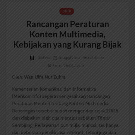
OPINI
Rancangan Peraturan
Konten Multimedia,
Kebijakan yang Kurang Bijak
Redaksi
30 April 2010
133 dilihat
4 menit waktu baca
Oleh:
Wan Ulfa Nur Zuhra
Kementerian Komunikasi dan Informatika
(Menkominfo) segera mengesahkan Rancangan
Peraturan Menteri tentang Konten Multimedia.
Rancangan tersebut sudah mengendap sejak 2006
dan diabaikan oleh dua menteri sebelum Tifatul
Sembiring. Perlawanan pun mulai muncul, tak hanya
dari beberapa pemilik jasa internet, tetapi juga dari