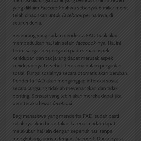
memiliki disfungsi sosial yang berlebih. Hal ini seperti
yang diklaim
Facebook
bahwa sebanyak 6 miliar menit
telah dihabiskan untuk
Facebook
per harinya, di
seluruh dunia.
Seseorang yang sudah menderita FAD tidak akan
mempedulikan hal lain selain
facebook-
nya. Hal ini
tentu sangat berpengaruh pada setiap aspek
kehidupan dan tak jarang dapat merusak aspek
kehidupannya tersebut, terutama dalam pergaulan
sosial. Fungsi sosialnya secara otomatis akan berubah.
Penderita FAD akan menganggap interaksi sosial
secara langsung tidaklah meyenangkan dan tidak
penting. Sensasi yang lebih akan mereka dapat jika
berinteraksi lewat
facebook
.
Bagi mahasiswa yang menderita FAD, sudah pasti
kuliahnya akan berantakan karena ia tidak dapat
melakukan hal lain dengan sepenuh hati tanpa
menghubungkannya dengan
facebook
. Dunia nyata