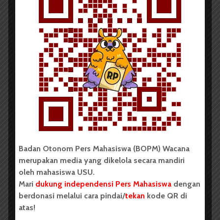
mahasiswa.
Facebook
bukan hanya lahan yang dapat digunakan
untuk mencari teman dan saling berbagi informasi di
dunia maya.
Facebook
juga dapat berfungsi sebagai
lahan promosi atau iklan dan sarana hiburan. Namun
ternyata banyak orang yang
menggunakan
facebook
untuk hal-hal bersifat negatif
dan merugikan orang lain. Tak jarang kita mendengar
keluhan dari teman atau orang disekitar kita yang
merasa dirugikan akibat
facebook
ini. Salah satunya
adalah ‘
impersonation
’.
Badan Otonom Pers Mahasiswa (BOPM) Wacana
Impersonation merupakan informasi-informasi yang
merupakan media yang dikelola secara mandiri
salah atau palsu mengenai seorang atau sekelompok
oleh mahasiswa USU.
individu yang tersebar secara bebas di dunia maya.
Mari
dukung independensi Pers Mahasiswa
dengan
Biasanya korban impersonation tidak mengetahui
berdonasi melalui cara pindai/
tekan
kode QR di
bagaimana informasi yang salah tentang mereka
atas!
tersebar dan tidak dapat ditarik kembali.