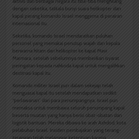
aktivis dari berbagai negara itu tiba-tiba menghilang
dengan seketika, tatkala bunyi suara helikopter dan
kapal perang komando Israel menggema di perairan
internasional itu.
Seketika, komando Israel mendaratkan puluhan
personel yang memakai penutup wajah dan kepala
berwarna hitam dari helikopter ke kapal Mavi
Marmara, setelah sebelumnya memberikan isyarat
peringatan kepada nahkoda kapal untuk mengalihkan
destinasi kapal itu.
Komando militer Israel pun dalam sekejap telah
menguasai kapal itu setelah mendapatkan sedikit
“perlawanan” dari para penumpangnya. Israel pun
memaksa untuk membawa seluruh penumpang kapal
beserta muatan yang hanya berisi obat-obatan dan
logistik bantuan. Mereka dibawa ke arah Ashdod, kota
pelabuhan Israel. Insiden pembajakan yang terang-
terangan telah melanggar ketentuan karena