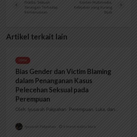
Flotilla: Sebuah
Konten Multimedia,
Serangan Terhadap
Kebijakan yang Kurang
Kemanusiaan
Bijak
Artikel terkait lain
OPINI
Bias Gender dan Victim Blaming
dalam Penanganan Kasus
Pelecehan Seksual pada
Perempuan
Oleh: Iyusarah Pakpahan Perempuan, Luka, dan...
Iyusarah Pakpahan
6 menit waktu baca