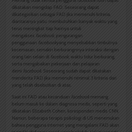
Memang tidak semua pengguna
facebook
rutin dapat
dikatakan mengidap FAD. Seseorang dapat
dikategorikan sebagai FAD jika memenuhi kriteria,
diantaranya yaitu: membutuhkan banyak waktu yang
terus meningkat tiap harinya untuk
mengakses
facebook
, pengurangan
penggunaan
facebook
yang menyebabkan timbulnya
kecemasan, semakin berkurangnnya interaksi dengan
orang lain selain di
facebook
, waktu tidur berkurang,
serta mengabaikan pekerjaan dan pelajaran
demi
facebook
. Seseorang sudah dapat dikatakan
menderita FAD jika memenuhi nimimal 3 kriteria dari
yang telah disebutkan di atas.
Saat ini FAD atau kecanduan
facebook
memang
belum masuk ke dalam diagnosa medis, seperti yang
dikatakan Elizabeth Cohen, koresponden medis CNN.
Namun, beberapa terapis psikologi di US menemukan
bahwa pengguna internet yang mengalami FAD akan