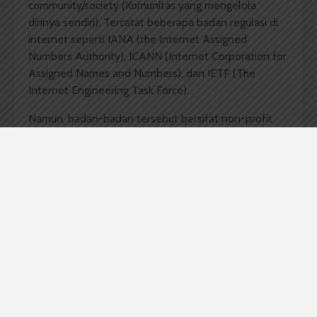
community/society (Komunitas yang mengelola
dirinya sendiri). Tercatat beberapa badan regulasi di
internet seperti IANA (the Internet Assigned
Numbers Authority), ICANN (Internet Corporation for
Assigned Names and Numbers), dan IETF (The
Internet Engineering Task Force).
Namun, badan-badan tersebut bersifat non-profit
dan sukarela. Selain itu, badan-badan ini lebih banyak
mengatur mengenai aspek-aspek tekhnis dari
internet itu sendiri. Pengaturan domain misalnya. Juga
pengaturan penggunaan alamat IP, serta protokol-
protokol tekhnis yang terkait dengan internet itu
sendiri.
Sedang mengenai konten yang tersedia melalui
internet, hampir tidak ada pembatasan sama sekali.
Dalam hal ini internet, terutama world wide web
merupakan pengejawatahan situasi anarki dimana
setiap individu setara dengan individu lain dan berhak