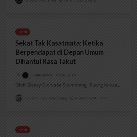
Iyusarah Pakpahan
6 menit waktu baca
OPINI
Sekat Tak Kasatmata: Ketika
Berpendapat di Depan Umum
Dihantui Rasa Takut
Dark Mode | Moda Gelap
Oleh: Deasy Glorya br Situmorang “Ruang terasa...
Deasy Glorya Situmorang
4 menit waktu baca
OPINI