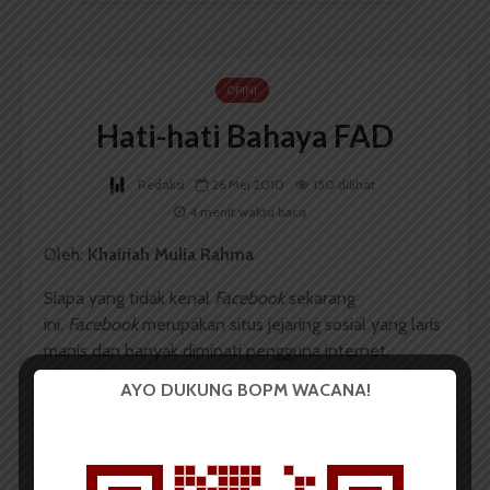
OPINI
Hati-hati Bahaya FAD
Redaksi
26 Mei 2010
150 dilihat
4 menit waktu baca
Oleh:
Khairiah Mulia Rahma
Siapa yang tidak kenal
Facebook
sekarang
ini.
Facebook
merupakan situs jejaring sosial yang laris
manis dan banyak diminati pengguna internet,
termasuk kalangan mahasiswa. Mungkin hanya
AYO DUKUNG BOPM WACANA!
segelintir mahasiswa yang tidak memiliki akun
di
facebook
. Selebihnya pasti punya dan rutin meng-
update
facebook-
nya. Memiliki akun
di
facebook
seakan wajib bagi sebagian besar