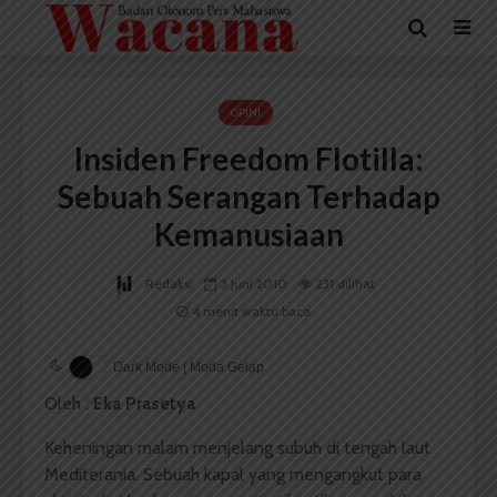
OPINI
Insiden Freedom Flotilla:
Sebuah Serangan Terhadap
Kemanusiaan
Redaksi
3 Juni 2010
231 dilihat
4 menit waktu baca
Dark Mode | Moda Gelap
Oleh :
Eka Prasetya
Keheningan malam menjelang subuh di tengah laut
Mediterania. Sebuah kapal yang mengangkut para