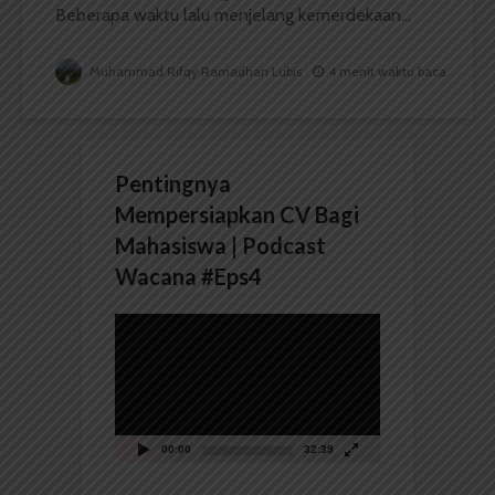
Beberapa waktu lalu menjelang kemerdekaan...
Muhammad Rifqy Ramadhan Lubis
4 menit waktu baca
Pentingnya
Mempersiapkan CV Bagi
Mahasiswa | Podcast
Wacana #Eps4
Pemutar
Video
00:00
32:39