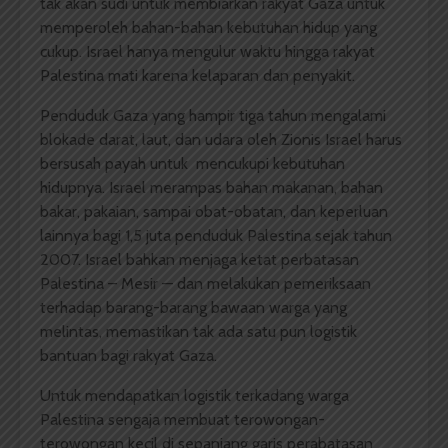
tak akan sudi untuk membiarkan rakyat Gaza untuk
memperoleh bahan-bahan kebutuhan hidup yang
cukup. Israel hanya mengulur waktu hingga rakyat
Palestina mati karena kelaparan dan penyakit.
Penduduk Gaza yang hampir tiga tahun mengalami
blokade darat, laut, dan udara oleh Zionis Israel harus
bersusah payah untuk mencukupi kebutuhan
hidupnya. Israel merampas bahan makanan, bahan
bakar, pakaian, sampai obat-obatan, dan keperluan
lainnya bagi 1,5 juta penduduk Palestina sejak tahun
2007. Israel bahkan menjaga ketat perbatasan
Palestina – Mesir — dan melakukan pemeriksaan
terhadap barang-barang bawaan warga yang
melintas, memastikan tak ada satu pun logistik
bantuan bagi rakyat Gaza.
Untuk mendapatkan logistik terkadang warga
Palestina sengaja membuat terowongan-
terowongan kecil di sepanjang garis perabatasan