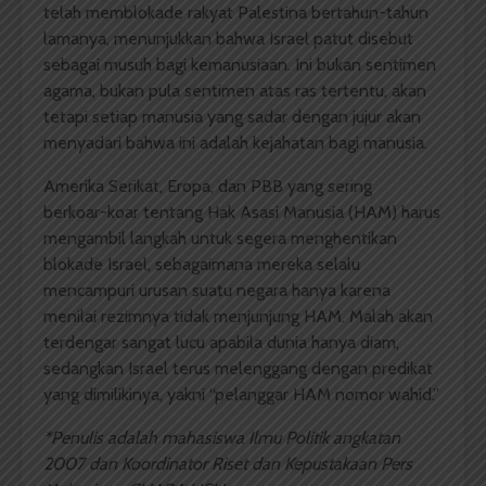
telah memblokade rakyat Palestina bertahun-tahun
lamanya, menunjukkan bahwa Israel patut disebut
sebagai musuh bagi kemanusiaan. Ini bukan sentimen
agama, bukan pula sentimen atas ras tertentu, akan
tetapi setiap manusia yang sadar dengan jujur akan
menyadari bahwa ini adalah kejahatan bagi manusia.
Amerika Serikat, Eropa, dan PBB yang sering
berkoar-koar tentang Hak Asasi Manusia (HAM) harus
mengambil langkah untuk segera menghentikan
blokade Israel, sebagaimana mereka selalu
mencampuri urusan suatu negara hanya karena
menilai rezimnya tidak menjunjung HAM. Malah akan
terdengar sangat lucu apabila dunia hanya diam,
sedangkan Israel terus melenggang dengan predikat
yang dimilikinya, yakni “pelanggar HAM nomor wahid.”
*Penulis adalah mahasiswa Ilmu Politik angkatan
2007 dan Koordinator Riset dan Kepustakaan Pers