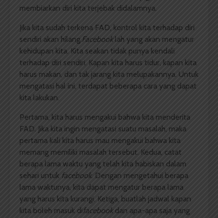
membiarkan diri kita terjebak didalamnya.
Jika kita sudah terkena FAD, kontrol kita terhadap diri
sendiri akan hilang.
Facebook
lah yang akan mengatur
kehidupan kita. Kita seakan tidak punya kendali
terhadap diri sendiri. Kapan kita harus tidur, kapan kita
harus makan, dan tak jarang kita melupakannya. Untuk
mengatasi hal ini, terdapat beberapa cara yang dapat
kita lakukan.
Pertama, kita harus mengakui bahwa kita menderita
FAD. Jika kita ingin mengatasi suatu masalah, maka
pertama kali kita harus mau mengakui bahwa kita
memang memiliki masalah tersebut. Kedua, catat
berapa lama waktu yang telah kita habiskan dalam
sehari untuk
facebook
. Dengan mengetahui berapa
lama waktunya, kita dapat mengatur berapa lama
yang harus kita kurangi. Ketiga, buatlah jadwal kapan
kita boleh masuk di
facebook
dan apa-apa saja yang