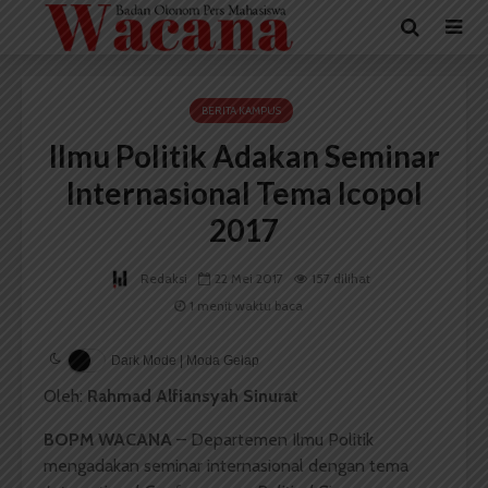
BERITA KAMPUS
Ilmu Politik Adakan Seminar
Internasional Tema Icopol
2017
Redaksi
22 Mei 2017
157 dilihat
1 menit waktu baca
Dark Mode | Moda Gelap
Oleh:
Rahmad Alfiansyah Sinurat
BOPM WACANA
– Departemen Ilmu Politik
mengadakan seminar internasional dengan tema