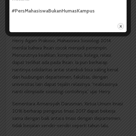
dengan seluruh dukungan dan kerja sama pengurus
#PersMahasiswaBukanHumasKampus
Imasi, departemen, dosen, serta seluruh mahasiswa
Sosiologi yang mau bekerja sama sehingga
programnya dapat berjalan.
Herry Agam Prakoso, Mahasiswa Sosiologi 2014
menilai bahwa Ihsan cocok menjadi pemimpin.
Menurutnya keahlian, kompetensi, kolega, relasi
dapat terlihat ada pada Ihsan. Ia pun berharap
nantinya solidaritas antar stambuk bisa saling kenal
dan huubungan departemen, fakultas, dengan
universitas lain dapat tejalin relasinya. “realisasinya
nanti olimpiade sosiologi contohnya,” ujar Herry.
Sementara Armansyah Darusman, Ketua Umum Imasi
2016 berharap pengurus Imasi 2017 dapat bekerja
sama dengan baik antara Imasi dengan departemen,
tidak berjalan sendiri-sendiri seperti tahun lalu.