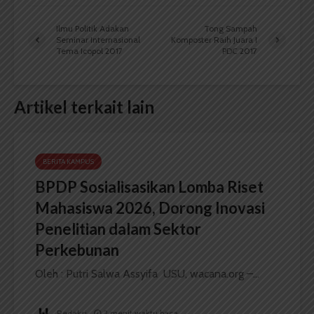
Ilmu Politik Adakan
Tong Sampah
Seminar Internasional
Komposter Raih Juara I
Tema Icopol 2017
PDC 2017
Artikel terkait lain
BERITA KAMPUS
BPDP Sosialisasikan Lomba Riset
Mahasiswa 2026, Dorong Inovasi
Penelitian dalam Sektor
Perkebunan
Oleh : Putri Salwa Assyifa USU, wacana.org –...
Redaksi
2 menit waktu baca