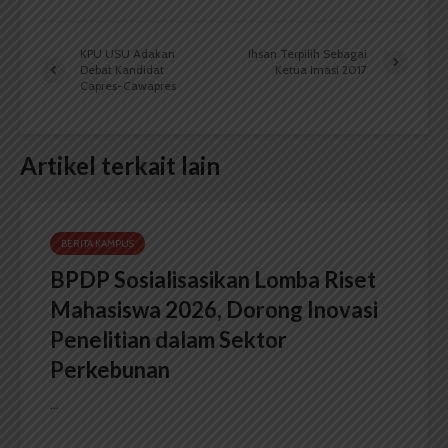
KPU USU Adakan
Ihsan Terpilih Sebagai
Debat Kandidat
Ketua Imasi 2017
Capres-Cawapres
Artikel terkait lain
BERITA KAMPUS
BPDP Sosialisasikan Lomba Riset
Mahasiswa 2026, Dorong Inovasi
Penelitian dalam Sektor
Perkebunan
...