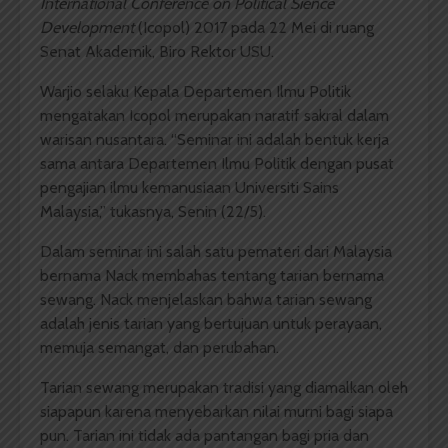
International
Conference on Political Sience
Development
(Icopol) 2017 pada 22 Mei di ruang
Senat Akademik, Biro Rektor USU.
Warjio selaku Kepala Departemen Ilmu Politik
mengatakan Icopol merupakan naratif sakral dalam
warisan nusantara. “Seminar ini adalah bentuk kerja
sama antara Departemen Ilmu Politik dengan pusat
pengajian ilmu kemanusiaan Universiti Sains
Malaysia,” tukasnya, Senin (22/5).
Dalam seminar ini salah satu pemateri dari Malaysia
bernama Nack membahas tentang tarian bernama
sewang. Nack menjelaskan bahwa tarian sewang
adalah jenis tarian yang bertujuan untuk perayaan,
memuja semangat, dan perubahan.
Tarian sewang merupakan tradisi yang diamalkan oleh
siapapun karena menyebarkan nilai murni bagi siapa
pun. Tarian ini tidak ada pantangan bagi pria dan