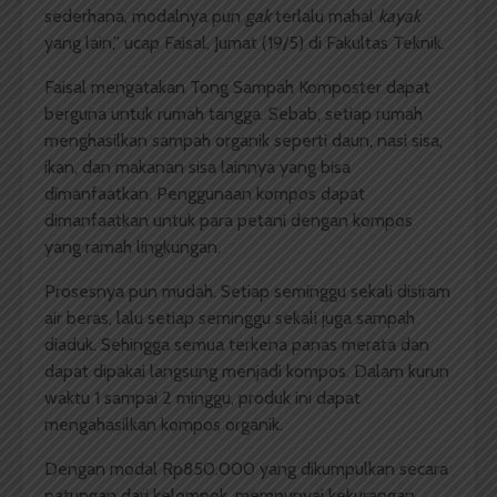
sederhana, modalnya pun
gak
terlalu mahal
kayak
yang lain,” ucap Faisal, Jumat (19/5) di Fakultas Teknik.
Faisal mengatakan Tong Sampah Komposter dapat
berguna untuk rumah tangga. Sebab, setiap rumah
menghasilkan sampah organik seperti daun, nasi sisa,
ikan, dan makanan sisa lainnya yang bisa
dimanfaatkan. Penggunaan kompos dapat
dimanfaatkan untuk para petani dengan kompos
yang ramah lingkungan.
Prosesnya pun mudah. Setiap seminggu sekali disiram
air beras, lalu setiap seminggu sekali juga sampah
diaduk. Sehingga semua terkena panas merata dan
dapat dipakai langsung menjadi kompos. Dalam kurun
waktu 1 sampai 2 minggu, produk ini dapat
mengahasilkan kompos organik.
Dengan modal Rp850.000 yang dikumpulkan secara
patungan dari kelompok, mempunyai kekurangan