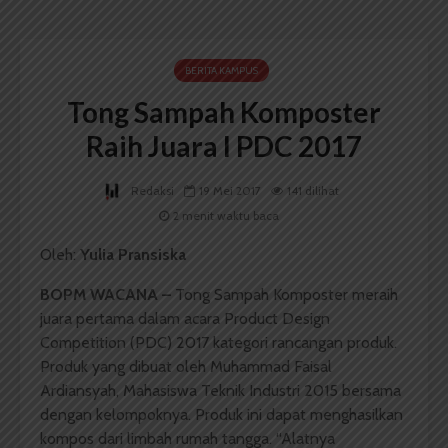
BERITA KAMPUS
Tong Sampah Komposter
Raih Juara I PDC 2017
Redaksi
19 Mei 2017
141 dilihat
2 menit waktu baca
Oleh:
Yulia Pransiska
BOPM WACANA –
Tong Sampah Komposter meraih
juara pertama dalam acara Product Design
Competition (PDC) 2017 kategori rancangan produk.
Produk yang dibuat oleh Muhammad Faisal
Ardiansyah, Mahasiswa Teknik Industri 2015 bersama
dengan kelompoknya. Produk ini dapat menghasilkan
kompos dari limbah rumah tangga. “Alatnya