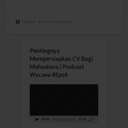
...
Redaksi
2 menit waktu baca
Pentingnya
Mempersiapkan CV Bagi
Mahasiswa | Podcast
Wacana #Eps4
Pemutar
Video
00:00
32:39