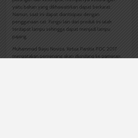
yaitu bahan yang dikhawatirkan dapat berkarat.
Namun, saat ini dapat diantisipasi dengan
penggunaan cat. Fungsi lain dari produk ini ialah
terdapat lampu sehingga dapat menjadi lampu
pajang.
Muhammad Bayu Noviza, Ketua Panitia PDC 2017
mengatakan pemenang akan diundang ke pameran
Teknik Industri lainnya dan menampilkan produknya.
“Biasanya untuk penelitian dosen juga akan
dikembangkan lagi,” tambahnya.
PDC 2017 kali ini diselenggarakan oleh Departemen
Teknik Industri, Fakultas Teknik. Dengan tema
Green
Inovation
ini dari Laboratorium Sistem Produksi pada
mata kuliah Rancangan Teknik Industri satu, di mana
mahasiswa Teknik Industri 2015 menghasilkan produk
ramah lingkungan.