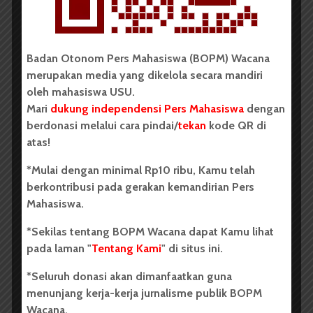
diri sebagai Ketua Imasi 2017 yaitu Cekwan Kristopel
Purba dan Muhammad Ikhwanul. Namun sayangnya
Cekwan kalah dalam pemilihan dengan selisih tiga
Badan Otonom Pers Mahasiswa (BOPM) Wacana
suara dari Ihsan, Jumat (19/5).
merupakan media yang dikelola secara mandiri
Adapun visi yang dimiliki Ihsan saat mencalonkan diri
oleh mahasiswa USU.
sebagai ketua ialah membuat mahasiswa sosiologi
Mari
dukung independensi Pers Mahasiswa
dengan
berkarakteristik mandiri, kritis, ilmiah, dan mampu
berdonasi melalui cara pindai/
tekan
kode QR di
bersaing dengan jurusan yang ada di FISIP USU.
atas!
Sementara misi yang pertama, menjalankan fungsi-
*Mulai dengan minimal Rp10 ribu, Kamu telah
fungsi yang ada di Imasi agar tugas pokok dan fungsi
berkontribusi pada gerakan kemandirian Pers
(tufoksi) jelas. Menurutnya kepengurusan Imasi di
Mahasiswa.
tahun lalu banyak pekerjaan antardivisi yang tak jelas.
*Sekilas tentang BOPM Wacana dapat Kamu lihat
Maka di kepengurusannya nanti akan memfokuskan
pada laman "
Tentang Kami
" di situs ini.
kerja disetiap divisinya. “Itu sebenernya koreksi utama
yang bisa dilakukan di awal ini,” ucap Muhammad
*Seluruh donasi akan dimanfaatkan guna
Ikhwanul Ihsan, selaku Ketua terpilih Imasi 2017.
menunjang kerja-kerja jurnalisme publik BOPM
Wacana.
Ihsan juga mengatakan visi misinya akan bisa tercapai