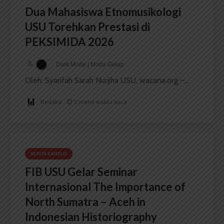
Dua Mahasiswa Etnomusikologi
USU Torehkan Prestasi di
PEKSIMIDA 2026
Dark Mode | Moda Gelap
Oleh: Syarifah Sarah Nurjiha USU, wacana.org –...
Redaksi
2 menit waktu baca
BERITA KAMPUS
FIB USU Gelar Seminar
Internasional The Importance of
North Sumatra – Aceh in
Indonesian Historiography