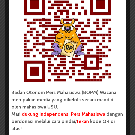
Redaksi
31 Desember 2021
2 menit waktu baca
Ilmu Politik Adakan Seminar
Internasional Tema Icopol...
Badan Otonom Pers Mahasiswa (BOPM) Wacana
merupakan media yang dikelola secara mandiri
oleh mahasiswa USU.
Mari
dukung independensi Pers Mahasiswa
dengan
berdonasi melalui cara pindai/
tekan
kode QR di
atas!
Redaksi
22 Mei 2017
1 menit waktu baca