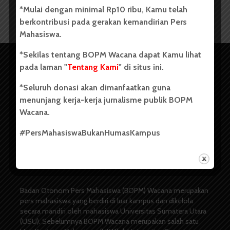
*Mulai dengan minimal Rp10 ribu, Kamu telah
berkontribusi pada gerakan kemandirian Pers
Mahasiswa.
*Sekilas tentang BOPM Wacana dapat Kamu lihat
pada laman "
Tentang Kami
" di situs ini.
*Seluruh donasi akan dimanfaatkan guna
menunjang kerja-kerja jurnalisme publik BOPM
Wacana.
#PersMahasiswaBukanHumasKampus
Copyright © 2023. All rights reserved BOPM WACANA.
Badan Otonom Pers Mahasiswa (BOPM) Wacana merupakan
pers mahasiswa yang berdiri di luar kampus dan dikelola
secara mandiri oleh mahasiswa Universitas Sumatera Utara
(USU). Sebelumnya BOPM Wacana merupakan salah satu