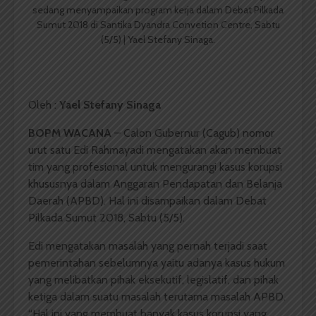
sedang menyampaikan program kerja dalam Debat Pilkada
Sumut 2018 di Santika Dyandra Convetion Centre, Sabtu
(5/5) | Yael Stefany Sinaga.
Oleh :
Yael Stefany Sinaga
BOPM WACANA
– Calon Gubernur (Cagub) nomor
urut satu Edi Rahmayadi mengatakan akan membuat
tim yang profesional untuk mengurangi kasus korupsi
khususnya dalam Anggaran Pendapatan dan Belanja
Daerah (APBD). Hal ini disampaikan dalam Debat
Pilkada Sumut 2018, Sabtu (5/5).
Edi mengatakan masalah yang pernah terjadi saat
pemerintahan sebelumnya yaitu adanya kasus hukum
yang melibatkan pihak eksekutif, legislatif, dan pihak
ketiga dalam suatu masalah terutama masalah APBD.
“Hal ini yang membuat banyak kasus korupsi yang