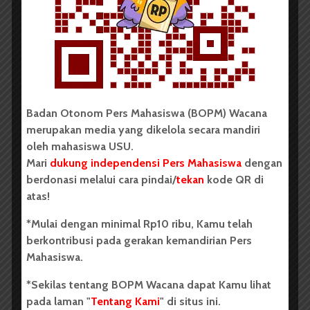
Penelitian dalam Sektor
Perkebunan
...
Redaksi
2 menit waktu baca
Badan Otonom Pers Mahasiswa (BOPM) Wacana
merupakan media yang dikelola secara mandiri
oleh mahasiswa USU.
Mari
dukung independensi Pers Mahasiswa
dengan
BERITA KAMPUS
berdonasi melalui cara pindai/
tekan
kode QR di
atas!
Dua Mahasiswa Sastra Indonesia
USU Raih Juara di Festival Literasi
*Mulai dengan minimal Rp10 ribu, Kamu telah
Sumatra Utara 2026
berkontribusi pada gerakan kemandirian Pers
Mahasiswa.
Dark Mode | Moda Gelap
*Sekilas tentang BOPM Wacana dapat Kamu lihat
Oleh: Iyusarah Pakpahan USU, wacana.org – Dua...
pada laman "
Tentang Kami
" di situs ini.