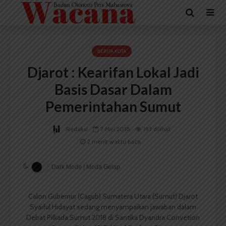
BERITA KOTA
Djarot : Kearifan Lokal Jadi
Basis Dasar Dalam
Pemerintahan Sumut
Redaksi
7 Mei 2018
193 dilihat
2 menit waktu baca
Dark Mode | Moda Gelap
Calon Gubernur (Cagub) Sumatera Utara (Sumut) Djarot
Syaiful Hidayat sedang menyampaikan jawaban dalam
Debat Pilkada Sumut 2018 di Santika Dyandra Convetion