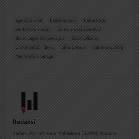
agenda sumut
berita kampus
Berita Kota
berita kota medan
Berita mahasiswa USU
debat cagub dan cawagub
debat pilkada
Djarot Saiful Hidayat
Sihar Sitorus
Sumatera Utara
Yael Stefany Sinaga
Redaksi
Badan Otonom Pers Mahasiswa (BOPM) Wacana