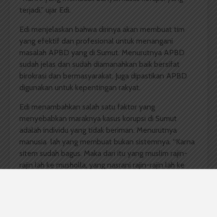
terjadi,” ujar Edi.
Edi menjelaskan bahwa dirinya akan membuat tim
yang efektif dan profesional untuk menangani
masalah APBD yang di Sumut. Menurutnya APBD
sudah jelas dan sudah diamanahkan baik bersifat
birokrasi dan bermasyarakat. Juga dipastikan APBD
digunakan untuk kepentingan rakyat.
Edi menambahkan salah satu faktor yang
menyebabkan maraknya kasus korupsi di Sumut
adalah individu yang tidak beriman. Menurutnya
manusia lah yang membuat bukan sistemnya. “Karna
sitem sudah bagus. Maka dari itu yang muslim rajin-
rajin lah ke musholla, yang nasrani rajin-rajin lah ke
gereja, jangan saling menyalahkan,” jelasnya.
Menanggapi hal ini Mahasiswa Fakultas Ilmu Sosial
dan Ilmu Politik 2016 Andre Sahrial Tarigan