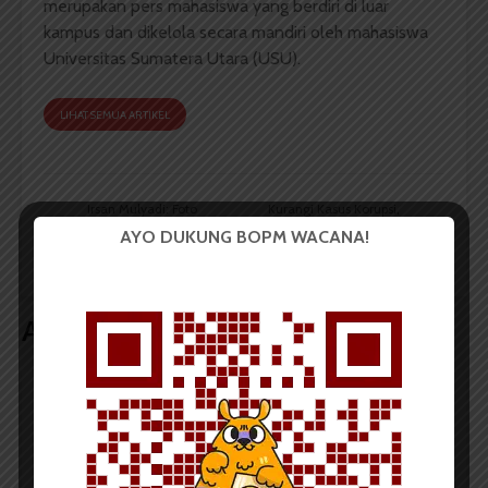
merupakan pers mahasiswa yang berdiri di luar
kampus dan dikelola secara mandiri oleh mahasiswa
Universitas Sumatera Utara (USU).
LIHAT SEMUA ARTIKEL
Irsan Mulyadi: Foto
Kurangi Kasus Korupsi,
Jurnalistik Tidak Hanya
Edi Akan Buat Tim
AYO DUKUNG BOPM WACANA!
Visual
Profesional
Artikel terkait lain
BERITA KAMPUS
BPDP Sosialisasikan Lomba Riset
Mahasiswa 2026, Dorong Inovasi