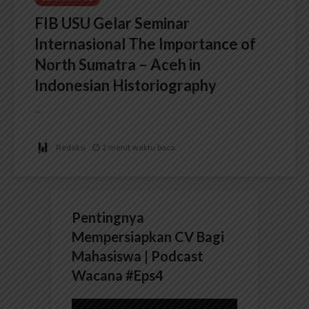
FIB USU Gelar Seminar
Internasional The Importance of
North Sumatra – Aceh in
Indonesian Historiography
...
Redaksi
2 menit waktu baca
Pentingnya
Mempersiapkan CV Bagi
Mahasiswa | Podcast
Wacana #Eps4
Pemutar