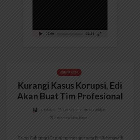
Video
00:00
32:39
BERITA KOTA
Kurangi Kasus Korupsi, Edi
Akan Buat Tim Profesional
Redaksi
7 Mei 2018
163 dilihat
2 menit waktu baca
Calon Gubernur (Cagub) nomor urut satu Edi Rahmayadi