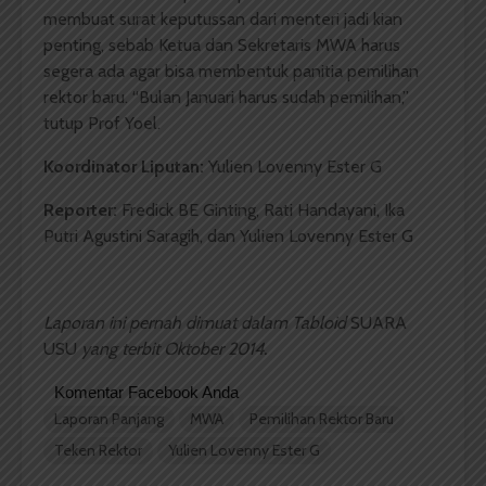
membuat surat keputussan dari menteri jadi kian
penting, sebab Ketua dan Sekretaris MWA harus
segera ada agar bisa membentuk panitia pemilihan
rektor baru. “Bulan Januari harus sudah pemilihan,”
tutup Prof Yoel.
Koordinator Liputan:
Yulien Lovenny Ester G
Reporter:
Fredick BE Ginting, Rati Handayani, Ika
Putri Agustini Saragih, dan Yulien Lovenny Ester G
Laporan ini pernah dimuat dalam Tabloid
SUARA
USU
yang terbit Oktober 2014.
Komentar Facebook Anda
Laporan Panjang
MWA
Pemilihan Rektor Baru
Teken Rektor
Yulien Lovenny Ester G