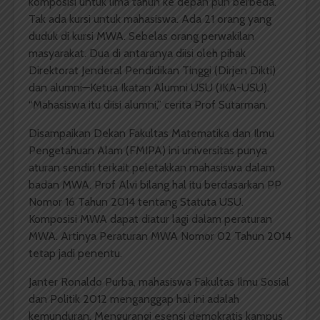
komposisi untuk lima tahun ke depan pun berbeda.
Tak ada kursi untuk mahasiswa. Ada 21 orang yang
duduk di kursi MWA. Sebelas orang perwakilan
masyarakat. Dua di antaranya diisi oleh pihak
Direktorat Jenderal Pendidikan Tinggi (Dirjen Dikti)
dan alumni—Ketua Ikatan Alumni USU (IKA-USU).
“Mahasiswa itu diisi alumni,” cerita Prof Sutarman.
Disampaikan Dekan Fakultas Matematika dan Ilmu
Pengetahuan Alam (FMIPA) ini universitas punya
aturan sendiri terkait peletakkan mahasiswa dalam
badan MWA. Prof Alvi bilang hal itu berdasarkan PP
Nomor 16 Tahun 2014 tentang Statuta USU.
Komposisi MWA dapat diatur lagi dalam peraturan
MWA. Artinya Peraturan MWA Nomor 02 Tahun 2014
tetap jadi penentu.
Janter Ronaldo Purba, mahasiswa Fakultas Ilmu Sosial
dan Politik 2012 menganggap hal ini adalah
kemunduran. Mengurangi esensi demokratis kampus