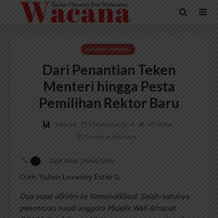
LAPORAN PANJANG
Dari Penantian Teken
Menteri hingga Pesta
Pemilihan Rektor Baru
Redaksi
3 Desember 2014
147 dilihat
9 menit waktu baca
Dark Mode | Moda Gelap
Oleh:
Yulien Lovenny Ester G
Dua surat dikirim ke Kemendikbud. Salah-satunya
penentuan nasib anggota Majelis Wali Amanat