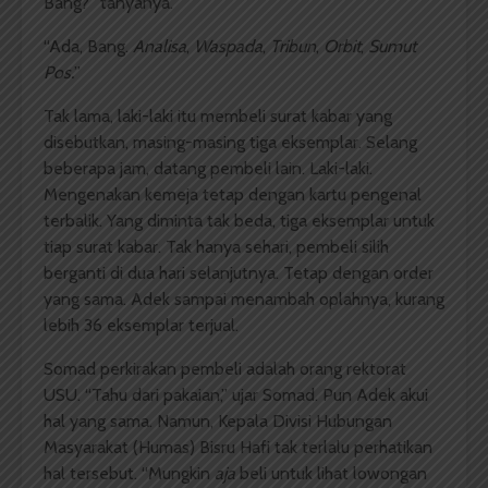
Bang?” tanyanya.
“Ada, Bang.
Analisa
,
Waspada
,
Tribun
,
Orbit
,
Sumut
Pos.
”
Tak lama, laki-laki itu membeli surat kabar yang
disebutkan, masing-masing tiga eksemplar. Selang
beberapa jam, datang pembeli lain. Laki-laki.
Mengenakan kemeja tetap dengan kartu pengenal
terbalik. Yang diminta tak beda, tiga eksemplar untuk
tiap surat kabar. Tak hanya sehari, pembeli silih
berganti di dua hari selanjutnya. Tetap dengan order
yang sama. Adek sampai menambah oplahnya, kurang
lebih 36 eksemplar terjual.
Somad perkirakan pembeli adalah orang rektorat
USU. “Tahu dari pakaian,” ujar Somad. Pun Adek akui
hal yang sama. Namun, Kepala Divisi Hubungan
Masyarakat (Humas) Bisru Hafi tak terlalu perhatikan
hal tersebut. “Mungkin
aja
beli untuk lihat lowongan