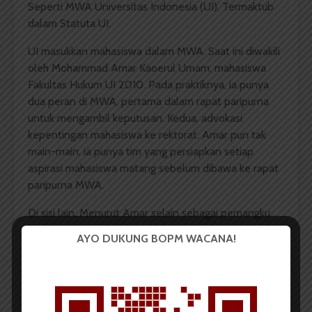
Seperti MWA Universitas Indonesia (UI). Termaktub
dalam Statuta UI.
UI masukkan mahasiswa dalam MWA. Saat ini diwakili
oleh Mohammad Amar Kaoerul Umam, mahasiswa
Fakultas Hukum UI 2010. Pada praktiknya, ia punya
dua peran di MWA, pertama dalam rapat paripurna
untuk mengambil keputusan. Kedua, advokasi
kepentingan mahasiswa ke rektorat. Amar pun tak
main-main, ia punya tim yang persiapkan setiap
aspirasi mahasiswa matang sebelum dibawa ke rapat
paripurna MWA.
Di sisi lain, Menurut Amar selain sebagai pemangku
kepentingan terbesar, mahasiswa juga berperan
AYO DUKUNG BOPM WACANA!
dalam penetapan kebijakan kampus. Karena, MWA
tak hanya bisa melihat masalah dari “atas”, ada
mahasiswa yang tahu kenyataan di lapangan. “Enggak
perlulah anggota MWA lain blusukan,” tambahnya.