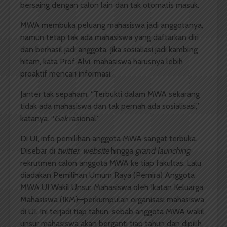
bersaing dengan calon lain dan tak otomatis masuk.
MWA membuka peluang mahasiswa jadi anggotanya,
namun tetap tak ada mahasiswa yang daftarkan diri
dan berhasil jadi anggota. Jika sosialiasi jadi kambing
hitam, kata Prof Alvi, mahasiswa harusnya lebih
proaktif mencari informasi.
Janter tak sepaham. “Terbukti dalam MWA sekarang
tidak ada mahasiswa dan tak pernah ada sosialisasi,”
katanya. “
Gak
rasional.”
Di UI, info pemilihan anggota MWA sangat terbuka.
Disebar di
twitter
,
website
hingga
grand launching
rekrutmen calon anggota MWA ke tiap fakultas. Lalu
diadakan Pemilihan Umum Raya (Pemira) Anggota
MWA UI Wakil Unsur Mahasiswa oleh Ikatan Keluarga
Mahasiswa (IKM)—perkumpulan organisasi mahasiswa
di UI. Ini terjadi tiap tahun, sebab anggota MWA wakil
unsur mahasiswa akan berganti tiap tahun dan dipilih