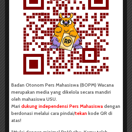
Amar menilai kondisi USU saat ini sebagai keadaan
yang tak biasa. Yang mengkhawatirkan adalah jika
mahasiswa tak sadar bahwa ini adalah masalah. “Yang
sekarang jangan diam, setidaknya ada yang
diwariskan ke generasi selanjutnya,” tegasnya.
Namun, Amar optimis tetap ada jalan untuk
memperjuangkan unsur mahasiswa di MWA. Pertama,
buat kajian perlu tidaknya mahasiswa di MWA.
Meliputi kajian yuridis, historis, antropologis, dan
sosiologis. Lalu, sosialisasi ke publik tentang keadaan
sekarang. Kemudian ajak tokoh untuk utarakan opini
Badan Otonom Pers Mahasiswa (BOPM) Wacana
tentang ini. Selanjutnya, sampaikan aspirasi
merupakan media yang dikelola secara mandiri
mahasiswa berdasarkan kajian sebelumnya ke
oleh mahasiswa USU.
rektorat. “Terakhir, PP tentang statuta bisa digugat ke
Mari
dukung independensi Pers Mahasiswa
dengan
Mahkamah Agung untuk dibatalkan pada poin tidak
berdonasi melalui cara pindai/
tekan
kode QR di
adanya wakil mahasiswa sebagai unsur anggota
atas!
MWA.”