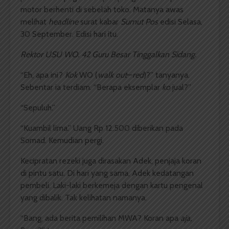
motor berhenti di sebelah toko. Matanya awas
melihat
headline
surat kabar
Sumut Pos
edisi Selasa,
30 September. Edisi hari itu.
Rektor USU WO. 42 Guru Besar Tinggalkan Sidang.
“Eh, apa ini?
Kok
WO (
walk out
—
red
)?” tanyanya.
Sebentar ia terdiam. “Berapa eksemplar
ko
jual?”
“Sepuluh.”
“Kuambil lima.” Uang Rp 12.500 diberikan pada
Somad. Kemudian pergi.
Kecipratan rezeki juga dirasakan Adek, penjaja koran
di pintu satu. Di hari yang sama, Adek kedatangan
pembeli. Laki-laki berkemeja dengan kartu pengenal
yang dibalik. Tak kelihatan namanya.
“Bang, ada berita pemilihan MWA? Koran apa
aja
,