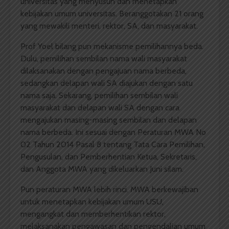
universitas yang menyusun dan menetapkan
kebijakan umum universitas. Beranggotakan 21 orang
yang mewakili menteri, rektor, SA, dan masyarakat.
Prof Yoel bilang pun mekanisme pemilihannya beda.
Dulu, pemilihan sembilan nama wali masyarakat
dilaksanakan dengan pengajuan nama berbeda,
sedangkan delapan wali SA diajukan dengan satu
nama saja. Sekarang, pemilihan sembilan wali
masyarakat dan delapan wali SA dengan cara
mengajukan masing-masing sembilan dan delapan
nama berbeda. Ini sesuai dengan Peraturan MWA No
02 Tahun 2014 Pasal 8 tentang Tata Cara Pemilihan,
Pengusulan, dan Pemberhentian Ketua, Sekretaris,
dan Anggota MWA yang dikeluarkan Juni silam.
Pun peraturan MWA lebih rinci. MWA berkewajiban
untuk menetapkan kebijakan umum USU,
mengangkat dan memberhentikan rektor,
melaksanakan pengawasan dan pengendalian umum