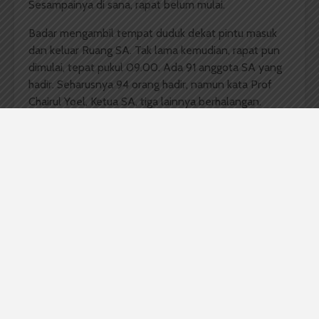
Sesampainya di sana, rapat belum mulai.
Badar mengambil tempat duduk dekat pintu masuk
dan keluar Ruang SA. Tak lama kemudian, rapat pun
dimulai, tepat pukul 09.00. Ada 91 anggota SA yang
hadir. Seharusnya 94 orang hadir, namun kata Prof
Chairul Yoel, Ketua SA, tiga lainnya berhalangan.
“Katanya, sih lagi naik haji,” timpalnya.
Seingat Badar, sekitar pukul 11.00 WIB suasana tiba-
tiba ricuh. Saat pembahasan tata tertib dimulai, terjadi
silang pendapat terkait mekanisme pemberian suara.
Harusnya, untuk pilih anggota MWA dari SA, peserta
rapat diberi delapan suara. Sedangkan untuk pilih
anggota MWA dari wakil masyarakat, peserta rapat
punya Sembilan suara.
Aturan ini ada pada Pasal 8 Peraturan MWA Nomor
02 tahun 2014. Namun, pasal ini membuat bingung