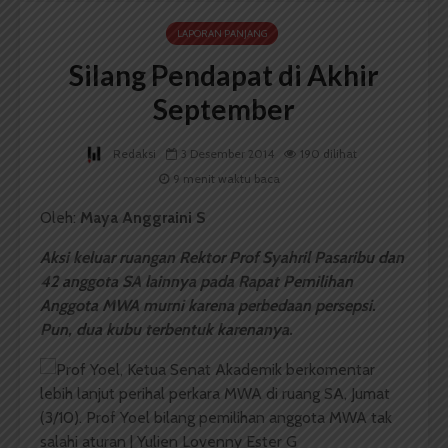
LAPORAN PANJANG
Silang Pendapat di Akhir
September
Redaksi
3 Desember 2014
190 dilihat
9 menit waktu baca
Oleh:
Maya Anggraini S
Aksi
keluar
ruangan
Rektor Prof Syahril Pasaribu dan
42 anggota SA lainnya pada Rapat Pemilihan
Anggota MWA murni karena perbedaan persepsi.
Pun, dua
kubu
terbentuk
karenanya.