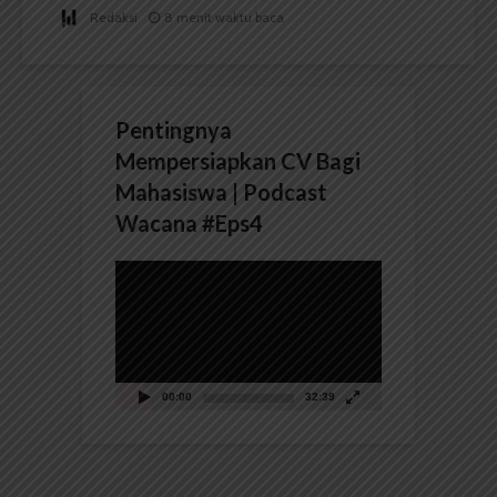
Redaksi
8 menit waktu baca
Pentingnya
Mempersiapkan CV Bagi
Mahasiswa | Podcast
Wacana #Eps4
Pemutar
Video
00:00
32:39