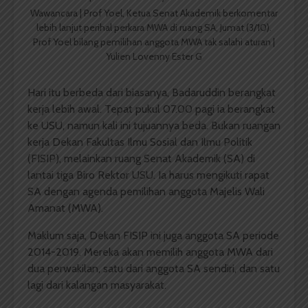
Wawancara | Prof Yoel, Ketua Senat Akademik berkomentar
lebih lanjut perihal perkara MWA di ruang SA, Jumat (3/10).
Prof Yoel bilang pemilihan anggota MWA tak salahi aturan |
Yulien Lovenny Ester G
Hari itu berbeda dari biasanya, Badaruddin berangkat
kerja lebih awal. Tepat pukul 07.00 pagi ia berangkat
ke USU, namun kali ini tujuannya beda. Bukan ruangan
kerja Dekan Fakultas Ilmu Sosial dan Ilmu Politik
(FISIP), melainkan ruang Senat Akademik (SA) di
lantai tiga Biro Rektor USU. Ia harus mengikuti rapat
SA dengan agenda pemilihan anggota Majelis Wali
Amanat (MWA).
Maklum saja, Dekan FISIP ini juga anggota SA periode
2014-2019. Mereka akan memilih anggota MWA dari
dua perwakilan, satu dari anggota SA sendiri, dan satu
lagi dari kalangan masyarakat.