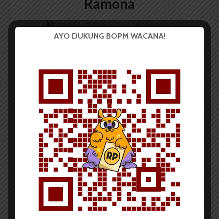
Ramona
Redaksi
7 Januari 2018
159 dilihat
AYO DUKUNG BOPM WACANA!
1 menit waktu baca
Oleh:
Vanisof Kristin Manalu
Ramona, sendu wajah ayu
Gimik
peluhkan aroma berpadu
Sapa, sengir menggoda
Merayu, pelesir raja suka-suka
Ramona, maharani antah berantah
Pengusut darah suci pribumi beradat