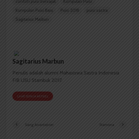
contoh puisi bersajak
Kumpulan Puisi
Kumpulan Puisi Baru
Puisi 2018
puisi sastra
Sagitarius Marbun
Sagitarius Marbun
Penulis adalah alumni Mahasiswa Sastra Indonesia
FIB USU Stambuk 2017.
LIHAT SEMUA ARTIKEL
Sang Anantatoer
Ramona