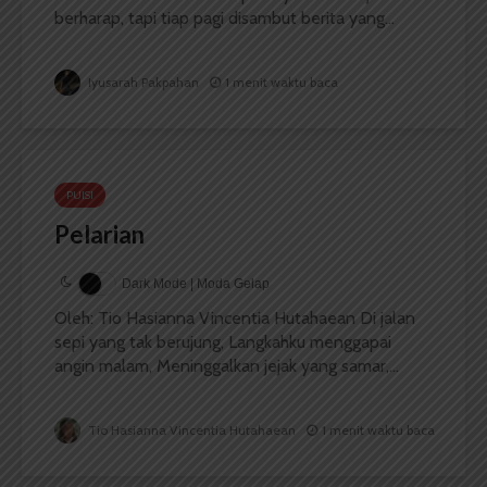
berharap, tapi tiap pagi disambut berita yang...
Iyusarah Pakpahan
1 menit waktu baca
PUISI
Pelarian
Dark Mode | Moda Gelap
Oleh: Tio Hasianna Vincentia Hutahaean Di jalan
sepi yang tak berujung, Langkahku menggapai
angin malam, Meninggalkan jejak yang samar,...
Tio Hasianna Vincentia Hutahaean
1 menit waktu baca