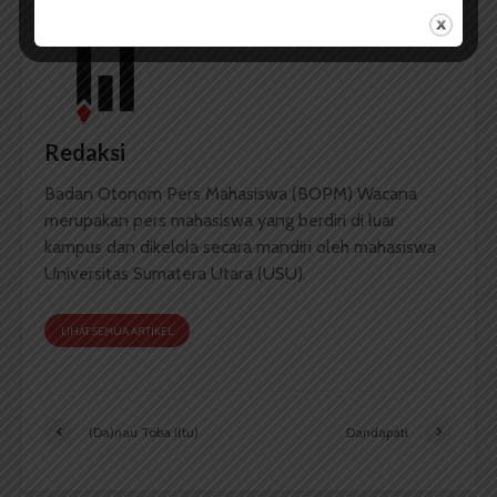
Redaksi
Badan Otonom Pers Mahasiswa (BOPM) Wacana
merupakan pers mahasiswa yang berdiri di luar
kampus dan dikelola secara mandiri oleh mahasiswa
Universitas Sumatera Utara (USU).
LIHAT SEMUA ARTIKEL
(Da)nau Toba I(tu)
Dandapati