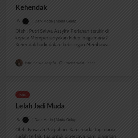
Kehendak
Dark Mode | Moda Gelap
Oleh : Putri Salwa Assyifa Perlahan terukir di
kepala Mempertanyakan hidup, bagaimana?
Kehendak hadir dalam kebisingan Membawa...
Putri Salwa Assyifa
1 menit waktu baca
PUISI
Lelah Jadi Muda
Dark Mode | Moda Gelap
Oleh: Iyusarah Pakpahan Kami muda, tapi dunia
sudah terlalu tua untuk dipercaya Kami diajarkan