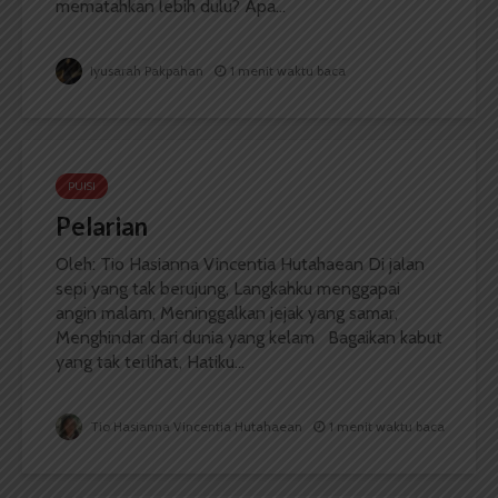
mematahkan lebih dulu? Apa...
Iyusarah Pakpahan
1 menit waktu baca
PUISI
Pelarian
Oleh: Tio Hasianna Vincentia Hutahaean Di jalan
sepi yang tak berujung, Langkahku menggapai
angin malam, Meninggalkan jejak yang samar,
Menghindar dari dunia yang kelam Bagaikan kabut
yang tak terlihat, Hatiku...
Tio Hasianna Vincentia Hutahaean
1 menit waktu baca