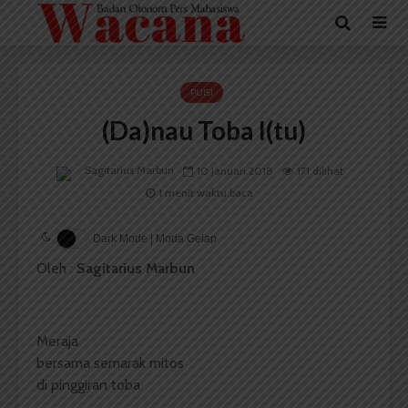
PUISI
(Da)nau Toba I(tu)
Sagitarius Marbun
10 Januari 2018
171 dilihat
1 menit waktu baca
Dark Mode | Moda Gelap
Oleh :
Sagitarius Marbun
Meraja
bersama semarak mitos
di pinggiran toba