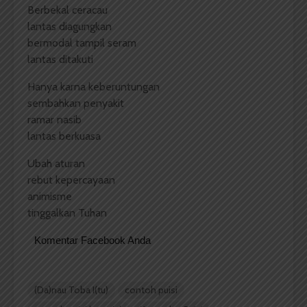
Berbekal ceracau
lantas diagungkan
bermodal tampil seram
lantas ditakuti
Hanya karna keberuntungan
sembahkan penyakit
ramar nasib
lantas berkuasa
Ubah aturan
rebut kepercayaan
animisme
tinggalkan Tuhan
Komentar Facebook Anda
(Da)nau Toba I(tu)
contoh puisi