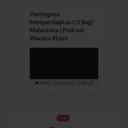
Pentingnya
Mempersiapkan CV Bagi
Mahasiswa | Podcast
Wacana #Eps4
Pemutar
Video
00:00
32:39
PUISI