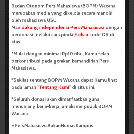
Badan Otonom Pers Mahasiswa (BOPM) Wacana
Susuri matahari berpahat mutiara
merupakan media yang dikelola secara mandiri
oleh mahasiswa USU.
Mari
dukung independensi Pers Mahasiswa
dengan
Sore bujuk malam, Ramona memanas
berdonasi melalui cara pindai/
tekan
kode QR di
atas!
Lalap ia mati, keok oleh tuan nan beringas
*Mulai dengan minimal Rp10 ribu, Kamu telah
Terdekap cairan dosa, siapa? Hatur setan
berkontribusi pada gerakan kemandirian Pers
membungkuk
Mahasiswa.
Ramona sayang simalang
*Sekilas tentang BOPM Wacana dapat Kamu lihat
pada laman "
Tentang Kami
" di situs ini.
Komentar Facebook Anda
contoh puisi
contoh puisi bersajak
Kumpulan Puisi
*Seluruh donasi akan dimanfaatkan guna
Kumpulan Puisi Baru
puisi hari ini
Ramona
menunjang kerja-kerja jurnalisme publik BOPM
Vanisof Kristin Manalu
Wacana.
#PersMahasiswaBukanHumasKampus