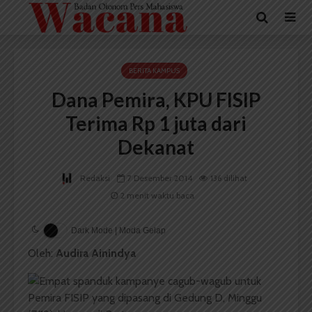
BERITA KAMPUS
Dana Pemira, KPU FISIP
Terima Rp 1 juta dari
Dekanat
Redaksi
7 Desember 2014
136 dilihat
2 menit waktu baca
Dark Mode | Moda Gelap
Oleh:
Audira Ainindya