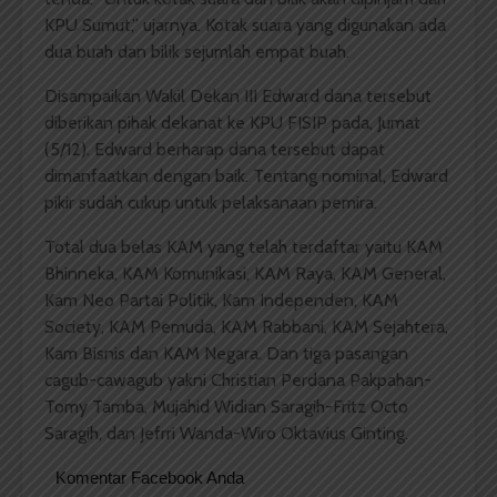
KPU Sumut,” ujarnya. Kotak suara yang digunakan ada
dua buah dan bilik sejumlah empat buah.
Disampaikan Wakil Dekan III Edward dana tersebut
diberikan pihak dekanat ke KPU FISIP pada, Jumat
(5/12). Edward berharap dana tersebut dapat
dimanfaatkan dengan baik. Tentang nominal, Edward
pikir sudah cukup untuk pelaksanaan pemira.
Total dua belas KAM yang telah terdaftar yaitu KAM
Bhinneka, KAM Komunikasi, KAM Raya, KAM General,
Kam Neo Partai Politik, Kam Independen, KAM
Society, KAM Pemuda, KAM Rabbani, KAM Sejahtera,
Kam Bisnis dan KAM Negara. Dan tiga pasangan
cagub-cawagub yakni Christian Perdana Pakpahan-
Tomy Tamba, Mujahid Widian Saragih-Fritz Octo
Saragih, dan Jefrri Wanda-Wiro Oktavius Ginting.
Komentar Facebook Anda