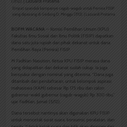
Empat spanduk kampanye cagub-wagub untuk Pemira FISIP
yang dipasang di Gedung D, Minggu (7/12). | Lazuardi Pratama
BOPM WACANA
— Komisi Pemilihan Umum (KPU)
Fakultas Ilmu Sosial dan Ilmu Politik (FISIP) dapatkan
dana satu juta rupiah dari pihak dekanat untuk dana
Pemilihan Raya (Pemira) FISIP
M Fadhlan Nasution, Ketua KPU FISIP merasa dana
yang didapatkan dari dekanat sudah cukup. Ia juga
bersyukur dengan nominal yang diterima. “Dana juga
ditambah dari pendaftaran, untuk kelompok aspirasi
mahasiswa (KAM) sebesar Rp 175 ribu dan calon
gubernur-wakil gubernur (cagub-wagub) Rp 300 ribu,”
ujar Fadhlan, Jumat (5/12).
Dana tersebut nantinya akan digunakan KPU FISIP
untuk mencetak surat suara, konsumsi, peralatan, dan
tenda. “Untuk kotak suara dan bilik akan dipinjam dari