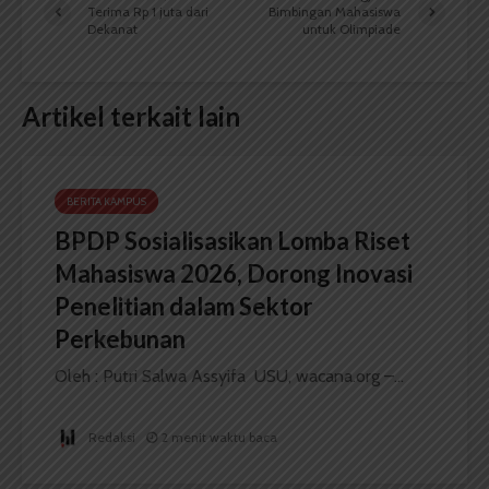
Terima Rp 1 juta dari
Bimbingan Mahasiswa
Dekanat
untuk Olimpiade
Artikel terkait lain
BERITA KAMPUS
BPDP Sosialisasikan Lomba Riset
Mahasiswa 2026, Dorong Inovasi
Penelitian dalam Sektor
Perkebunan
Oleh : Putri Salwa Assyifa USU, wacana.org –...
Redaksi
2 menit waktu baca