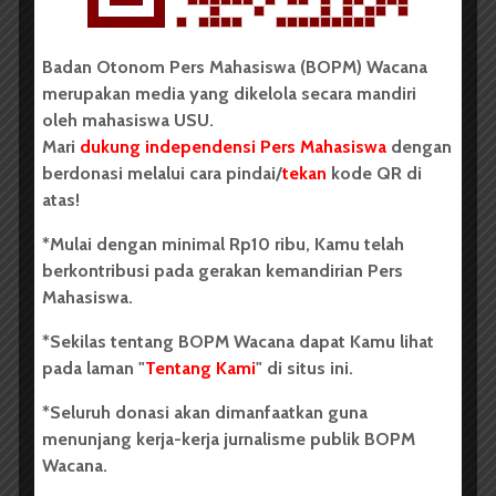
dalam Pesta Akbar Mentoring dalam rangkaian Tabligh Akbar,
Sabtu (6/12) di Pendopo USU. | Yulien Lovenny Ester G
BOPM WACANA |
Pesta Mentoring Akbar yang
Badan Otonom Pers Mahasiswa (BOPM) Wacana
diselenggarakan oleh Lembaga UKMI AD-Dakwah tak
merupakan media yang dikelola secara mandiri
mencapai target peserta. Pasalnya target ini hanya
oleh mahasiswa USU.
325 orang yang awalnya 1000 orang peserta
Mari
dukung independensi Pers Mahasiswa
dengan
mentoring. Hal ini disampaikan Gita Perdana, ketua
berdonasi melalui cara pindai/
tekan
kode QR di
panitia Pesta Mentoring Kabar, Sabtu (6/12).
atas!
Gita mengatakan hal ini dikarenakan pihaknya kurang
*Mulai dengan minimal Rp10 ribu, Kamu telah
publikasi ke seluruh fakultas di USU. “H-14 kami baru
berkontribusi pada gerakan kemandirian Pers
gerak,” ujarnya. Publikasi seperti spanduk yang
Mahasiswa.
ditempel dibeberapa tempat tak dapat menjangkau
*Sekilas tentang BOPM Wacana dapat Kamu lihat
mahasiswa USU. “Spanduknya hanya dibeberapa
pada laman "
Tentang Kami
" di situs ini.
tempat saja dan bantuan media sosial,” tambahnya.
*Seluruh donasi akan dimanfaatkan guna
Gita menambahkan walaupun peserta yang sedikit
menunjang kerja-kerja jurnalisme publik BOPM
namun pihaknya berharap acara ini dapat
Wacana.
mendekatkan mahasiswa ke agama Islam.