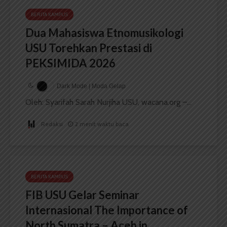
BERITA KAMPUS
Dua Mahasiswa Etnomusikologi
USU Torehkan Prestasi di
PEKSIMIDA 2026
Dark Mode | Moda Gelap
Oleh: Syarifah Sarah Nurjiha USU, wacana.org –...
Redaksi
2 menit waktu baca
BERITA KAMPUS
FIB USU Gelar Seminar
Internasional The Importance of
North Sumatra – Aceh in