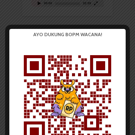
00:00
32:39
AYO DUKUNG BOPM WACANA!
BERITA KAMPUS
Pesta Mentoring Akbar Tak
Capai Target Peserta
Redaksi
7 Desember 2014
170 dilihat
2 menit waktu baca
Oleh:
Maya Anggraini S
Al Ghazali dari Yayasan Ar-Risalah menyampaikan materi