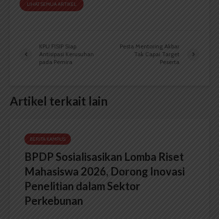
LIHAT SEMUA ARTIKEL
KPU FISIP Siap
Pesta Mentoring Akbar
Antisipasi Kerusuhan
Tak Capai Target
pada Pemira
Peserta
Artikel terkait lain
BERITA KAMPUS
BPDP Sosialisasikan Lomba Riset
Mahasiswa 2026, Dorong Inovasi
Penelitian dalam Sektor
Perkebunan
...