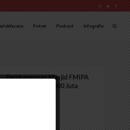
artaWacana
Potret
Podcast
Infografis
Pembangunan Masjid FMIPA
Kurang Dana Rp300 Juta