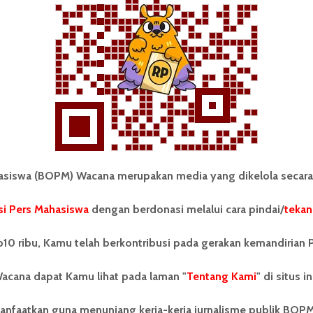
Redaksi
8 Oktober 2015
2 menit waktu baca
Tuntut Transparansi Dana USU,
Pema USU Kumpulkan Data...
iswa (BOPM) Wacana merupakan media yang dikelola secara
i Pers Mahasiswa
dengan berdonasi melalui cara pindai/
tekan
10 ribu, Kamu telah berkontribusi pada gerakan kemandirian 
Redaksi
6 Desember 2014
2 menit waktu baca
acana dapat Kamu lihat pada laman "
Tentang Kami
" di situs in
anfaatkan guna menunjang kerja-kerja jurnalisme publik BOP