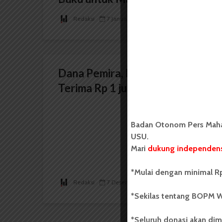
Redaksi
7 Januari 2025
2 menit waktu baca
Dana Pemira, KPU FISIP
Terima Rp 1 juta dari Dekanat
Badan Otonom Pers Mahas
USU.
Mari
dukung independens
*Mulai dengan minimal Rp
Redaksi
7 Desember 2014
2 menit waktu baca
*Sekilas tentang BOPM W
*Seluruh donasi akan dim