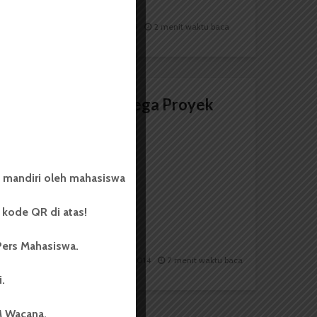
Redaksi
31 Maret 2015
2 menit waktu baca
Kendala Dana Mega Proyek
Kwala Bekala
 mandiri oleh mahasiswa
kode QR di atas!
Pers Mahasiswa.
Redaksi
2 Desember 2014
7 menit waktu baca
i.
M Wacana.