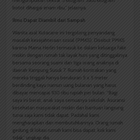
mengumpulkan sekitar 5 kilogram. Satu kilogram
botot dihargai enam ribu,” jelasnya.
Ilmu Dapat Diambil dari Sampah
Wanita asal Kutacane ini tergolong penyandang
masalah kesejahteraan sosial (PMKS). Disebut PMKS
karena Mama Herlin termasuk ke dalam keluarga fakir
miskin dengan rumah tak layak huni yang ditinggalinya
bersama seorang suami dan tiga orang anaknya di
daerah Kampung Susuk 7. Rumah kontrakan yang
mereka tinggali hanya berukuran 5 x 5 meter
berdinding kayu namun uang bulanan yang harus
dibayar mencapai 100 ribu rupiah per bulan. “Bagi
saya ini berat, anak saya semuanya sekolah. Asuransi
kesehatan masyarakat miskin dan bantuan langsung
tunai saja kami tidak dapat. Padahal kami
mengharapkan dan membutuhkannya. Orang rumah
gedung di lokasi rumah kami bisa dapat, kok kami
tidak,” ungkap dia.