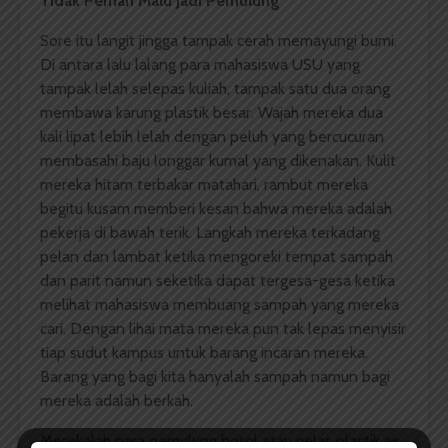
Tidak Pernah Malu Jadi Pemulung
Sore itu langit jingga tampak cerah memayungi bumi.
Di antara lalu lalang para mahasiswa USU yang
tampak lelah selepas kuliah, tampak satu dua orang
membawa karung plastik besar. Wajah mereka dua
kali lipat lebih lelah dengan peluh yang bercucuran
membasahi baju longgar kumal yang dikenakan. Kulit
mereka hitam terbakar matahari, rambut mereka
begitu kusam memberi kesan bahwa mereka adalah
pekerja di bawah terik. Langkah mereka terkadang
pelan dan lambat ketika mengoreki tempat sampah
dan parit namun seketika dapat tergesa-gesa ketika
melihat mahasiswa membuang sampah yang mereka
cari. Dengan lihai mata mereka pun tak lepas menyisir
tiap sudut kampus untuk barang incaran mereka.
Barang yang bagi kita hanyalah sampah namun bagi
mereka adalah berkah.
Merekalah para pemulung botol atau gelas plastik air