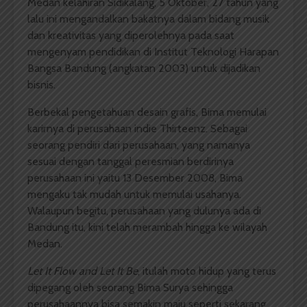
Medan kelahiran Sidikalang, 5 Oktober, 27 tahun yang
lalu ini mengandalkan bakatnya dalam bidang musik
dan kreativitas yang diperolehnya pada saat
mengenyam pendidikan di Institut Teknologi Harapan
Bangsa Bandung (angkatan 2003) untuk dijadikan
bisnis.
Berbekal pengetahuan desain grafis, Bima memulai
karirnya di perusahaan indie Thirteenz. Sebagai
seorang pendiri dari perusahaan, yang namanya
sesuai dengan tanggal peresmian berdirinya
perusahaan ini yaitu 13 Desember 2008, Bima
mengaku tak mudah untuk memulai usahanya.
Walaupun begitu, perusahaan yang dulunya ada di
Bandung itu, kini telah merambah hingga ke wilayah
Medan.
Let It Flow and Let It Be
, itulah moto hidup yang terus
dipegang oleh seorang Bima Surya sehingga
perusahaannya bisa semakin maju seperti sekarang