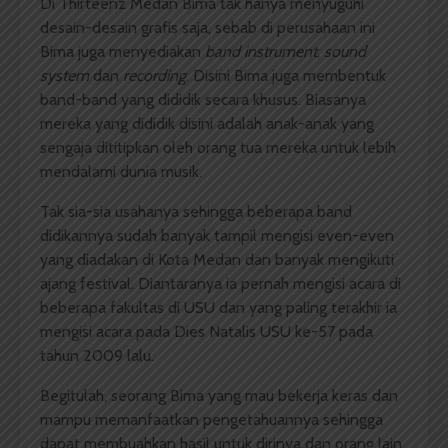
Di Thirteenz Medan Bima tak hanya menyuguhi
desain-desain grafis saja, sebab di perusahaan ini
Bima juga menyediakan
band instrument
,
sound
system
dan
recording
. Disini Bima juga membentuk
band-band yang dididik secara khusus. Biasanya
mereka yang dididik disini adalah anak-anak yang
sengaja dititipkan oleh orang tua mereka untuk lebih
mendalami dunia musik.
Tak sia-sia usahanya sehingga beberapa band
didikannya sudah banyak tampil mengisi even-even
yang diadakan di Kota Medan dan banyak mengikuti
ajang festival. Diantaranya ia pernah mengisi acara di
beberapa fakultas di USU dan yang paling terakhir ia
mengisi acara pada Dies Natalis USU ke-57 pada
tahun 2009 lalu.
Begitulah, seorang Bima yang mau bekerja keras dan
mampu memanfaatkan pengetahuannya sehingga
dapat membuahkan hasil untuk dirinya dan orang lain.