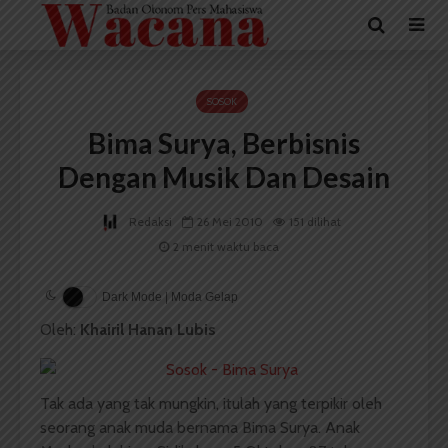
SOSOK
Bima Surya, Berbisnis
Dengan Musik Dan Desain
Redaksi
26 Mei 2010
151 dilihat
2 menit waktu baca
Dark Mode | Moda Gelap
Oleh:
Khairil Hanan Lubis
Tak ada yang tak mungkin, itulah yang terpikir oleh
seorang anak muda bernama Bima Surya. Anak