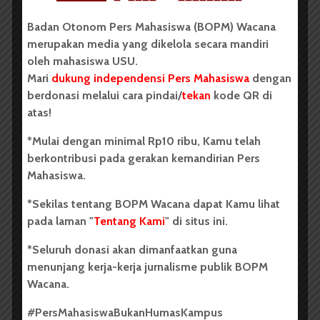
Badan Otonom Pers Mahasiswa (BOPM) Wacana
merupakan media yang dikelola secara mandiri
Dia sudah tumbuh dan berkembang
oleh mahasiswa USU.
Mari
dukung independensi Pers Mahasiswa
dengan
Tinggal kau isi dan jaga
berdonasi melalui cara pindai/
tekan
kode QR di
Dia kini bisa mengenal huruf dan angka
atas!
Tinggal tambah saja pengetahuannya
*Mulai dengan minimal Rp10 ribu, Kamu telah
berkontribusi pada gerakan kemandirian Pers
Mahasiswa.
Dia kini beranjak dewasa
*Sekilas tentang BOPM Wacana dapat Kamu lihat
pada laman "
Tentang Kami
" di situs ini.
Mulai mengenal siapa pria dan wanita
*Seluruh donasi akan dimanfaatkan guna
Mulai mengenal rasa
menunjang kerja-kerja jurnalisme publik BOPM
Hasrat ingin menyatu menjadi nyata
Wacana.
#PersMahasiswaBukanHumasKampus