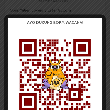
1 menit waktu baca
Oleh:
Yulien Lovenny Ester Gultom
AYO DUKUNG BOPM WACANA!
Benih kehidupan tumbuh
Perpaduan antara dia dan dia
Dia yang kau sebut pria dan wanita
Tangis yang pecah, tanda si dia baik-baik saja
Si dia harus berkembang
Perlahan tapi pasti, tiap gerak langkah teruji
Uluran tangan memacu semangat untuk berdiri
Fase tersulit sudah dilalui