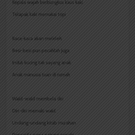
Kepala wajah berbungkus kaus kaki
Telapak kaki memakai topi
Kaca-kaca akan meleleh
Besi-besi pun pecahlah juga
Induk kucing tak sayang anak
Anak manusia tuan di rumah
Wakil-wakil membela diri
Diri-diri memaki wakil
Undang-undang kitab murahan
Pancasila cuma patung garuda