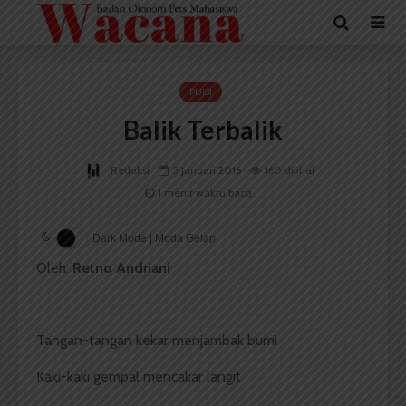
PUISI
Balik Terbalik
Redaksi
5 Januari 2016
160 dilihat
1 menit waktu baca
Dark Mode | Moda Gelap
Oleh:
Retno Andriani
Tangan-tangan kekar menjambak bumi
Kaki-kaki gempal mencakar langit