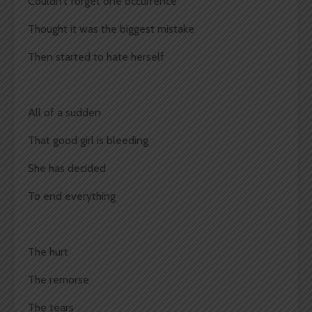
Couldn’t forget one occurrence
Thought it was the biggest mistake
Then started to hate herself
All of a sudden
That good girl is bleeding
She has decided
To end everything
The hurt
The remorse
The tears