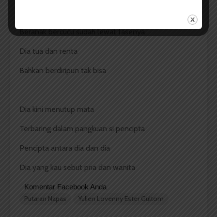
Kini dia tak lagi muda
Beranak bercucu sudah lewat fasenya
Dia tua dan renta
Bahkan berdiripun tak bisa
Dia kini menutup mata
Terbaring dalam pangkuan si pencipta
Pencipta antara dia dan dia
Dia yang kau sebut pria dan wanita
Komentar Facebook Anda
Putaran Napas
Yulien Lovenny Ester Gultom