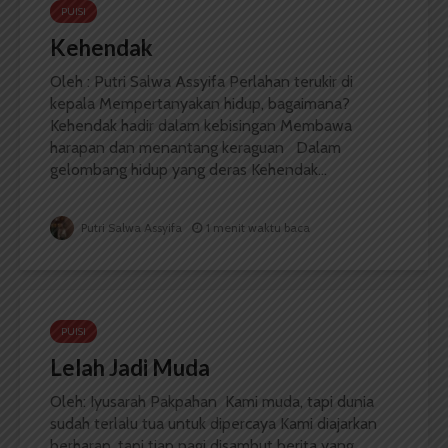
PUISI
Kehendak
Oleh : Putri Salwa Assyifa Perlahan terukir di
kepala Mempertanyakan hidup, bagaimana?
Kehendak hadir dalam kebisingan Membawa
harapan dan menantang keraguan Dalam
gelombang hidup yang deras Kehendak...
Putri Salwa Assyifa
1 menit waktu baca
PUISI
Lelah Jadi Muda
Oleh: Iyusarah Pakpahan Kami muda, tapi dunia
sudah terlalu tua untuk dipercaya Kami diajarkan
berharap, tapi tiap pagi disambut berita yang