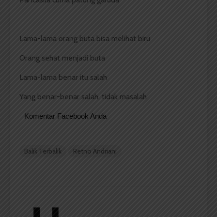
Lama-lama orang buta bisa melihat biru
Orang sehat menjadi buta
Lama-lama benar itu salah
Yang benar-benar salah, tidak masalah
Komentar Facebook Anda
Balik Terbalik
Retno Andriani