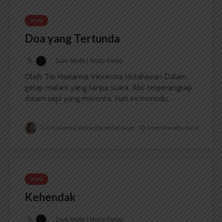
PUISI
Doa yang Tertunda
Dark Mode | Moda Gelap
Oleh: Tio Hasianna Vincentia Hutahaean Dalam
gelap malam yang tanpa suara, Aku terperangkap
dalam sepi yang meronta, Hati ini merindu,...
Tio Hasianna Vincentia Hutahaean
1 menit waktu baca
PUISI
Kehendak
Dark Mode | Moda Gelap