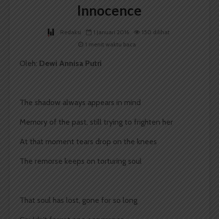
Innocence
Redaksi
1 Januari 2016
150 dilihat
1 menit waktu baca
Oleh:
Dewi Annisa Putri
The shadow always appears in mind
Memory of the past, still trying to frighten her
At that moment tears drop on the knees
The remorse keeps on torturing soul
That soul has lost, gone for so long