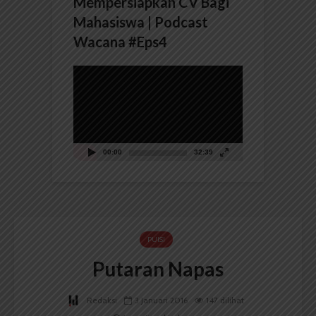
Mempersiapkan CV Bagi
Mahasiswa | Podcast
Wacana #Eps4
Pemutar
Video
00:00
32:39
PUISI
Putaran Napas
Redaksi
3 Januari 2016
147 dilihat