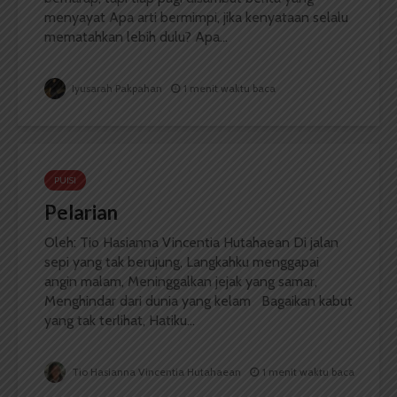
menyayat Apa arti bermimpi, jika kenyataan selalu
mematahkan lebih dulu? Apa...
Iyusarah Pakpahan
1 menit waktu baca
PUISI
Pelarian
Oleh: Tio Hasianna Vincentia Hutahaean Di jalan
sepi yang tak berujung, Langkahku menggapai
angin malam, Meninggalkan jejak yang samar,
Menghindar dari dunia yang kelam Bagaikan kabut
yang tak terlihat, Hatiku...
Tio Hasianna Vincentia Hutahaean
1 menit waktu baca