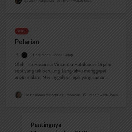
Iyusarah Pakpahan
1 menit waktu baca
PUISI
Pelarian
Dark Mode | Moda Gelap
Oleh: Tio Hasianna Vincentia Hutahaean Di jalan
sepi yang tak berujung, Langkahku menggapai
angin malam, Meninggalkan jejak yang samar,...
Tio Hasianna Vincentia Hutahaean
1 menit waktu baca
Pentingnya