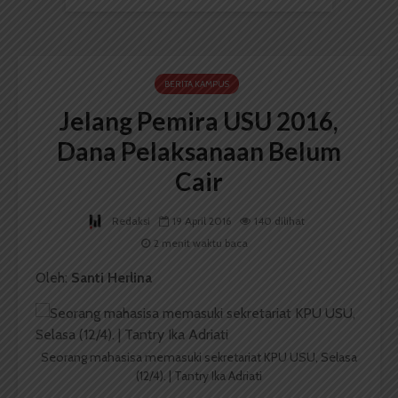
BERITA KAMPUS
Jelang Pemira USU 2016,
Dana Pelaksanaan Belum
Cair
Redaksi
19 April 2016
140 dilihat
2 menit waktu baca
Oleh:
Santi Herlina
Seorang mahasisa memasuki sekretariat KPU USU, Selasa
(12/4). | Tantry Ika Adriati