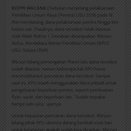
BOPM WACANA |
Sebulan menjelang pelaksanaan
Pemilihan Umum Raya (Pemira) USU 2016 pada 19
Mei mendatang, dana pelaksanaan pemira hingga kini
belum cair. Pasalnya, dana tersebut telah diasese
oleh Wakil Rektor I. Demikian disampaikan Khirzun
Nufus, Bendahara Komisi Pemilihan Umum (KPU)
USU, Selasa (19/4).
Khirzun bilang pertengahan Maret lalu dana tersebut
sudah diasese, namun beberapa kali KPU harus
menindaklanjuti pencairan dana tersebut. Sampai
saat ini, KPU masih menggunakan dana pribadi untuk
pengeluaran keperluan pemira, seperti pembuatan
flyer, surat, dan keperluan lain. ”Sudah terpakai
hampir satu juta,” ujarnya.
Untuk kepastian pencairan dana tersebut, Khirzun
bilang pihak KPU diminta datang kembali esok hari
untuk kelanjutan apakah sudah bisa dicairkan. Khirzun