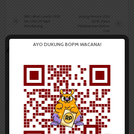
WR I Akan Lantik UKM
Jelang Pemira USU
Se-USU 29 April
2016, Dana
Mendatang
Pelaksanaan Belum
Cair
AYO DUKUNG BOPM WACANA!
Artikel terkait lain
BERITA KAMPUS
BPDP Sosialisasikan Lomba Riset
Mahasiswa 2026, Dorong Inovasi
Penelitian dalam Sektor
Perkebunan
...