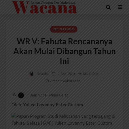
BERITA KAMPUS
WR V: Fahuta Rencananya
Akan Mulai Dibangun Tahun
Ini
Redaksi
19 April 2016
153 dilihat
2 menit waktu baca
Dark Mode | Moda Gelap
Oleh:
Yulien Lovenny Ester Gultom