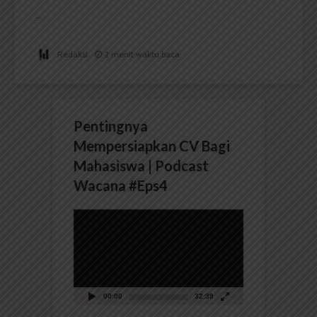
...
Redaksi
2 menit waktu baca
Pentingnya
Mempersiapkan CV Bagi
Mahasiswa | Podcast
Wacana #Eps4
Pemutar
Video
00:00
32:39