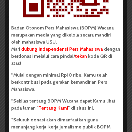
Redaksi
2 menit waktu baca
Badan Otonom Pers Mahasiswa (BOPM) Wacana
merupakan media yang dikelola secara mandiri
BERITA KAMPUS
oleh mahasiswa USU.
Dua Mahasiswa Sastra Indonesia
Mari
dukung independensi Pers Mahasiswa
dengan
USU Raih Juara di Festival Literasi
berdonasi melalui cara pindai/
tekan
kode QR di
Sumatra Utara 2026
atas!
*Mulai dengan minimal Rp10 ribu, Kamu telah
Dark Mode | Moda Gelap
berkontribusi pada gerakan kemandirian Pers
Oleh: Iyusarah Pakpahan USU, wacana.org – Dua...
Mahasiswa.
Redaksi
2 menit waktu baca
*Sekilas tentang BOPM Wacana dapat Kamu lihat
pada laman "
Tentang Kami
" di situs ini.
*Seluruh donasi akan dimanfaatkan guna
menunjang kerja-kerja jurnalisme publik BOPM
BERITA KAMPUS