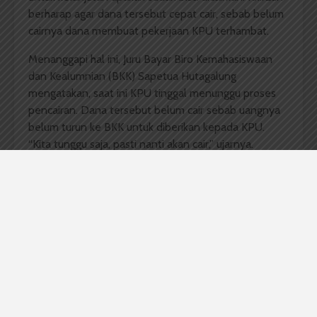
berharap agar dana tersebut cepat cair, sebab belum
cairnya dana membuat pekerjaan KPU terhambat.
Menanggapi hal ini, Juru Bayar Biro Kemahasiswaan
dan Kealumnian (BKK) Sapetua Hutagalung
mengatakan, saat ini KPU tinggal menunggu proses
pencairan. Dana tersebut belum cair sebab uangnya
belum turun ke BKK untuk diberikan kepada KPU.
“Kita tunggu saja, pasti nanti akan cair,” ujarnya.
Ditambahkan Khirzun, dari Rp70 juta yang diajukan,
sebesar Rp35 juta yang dikabulkan. Ia mengaku untuk
besaran yang dikabulkan tersebut sebenarnya tidak
cukup, namun KPU akan menggunakan kontribusi
pemira dari KAM untuk menambah kekurangan.
Komentar Facebook Anda
Berita USU Hari Ini
Kilas USU
santi herlina
usu