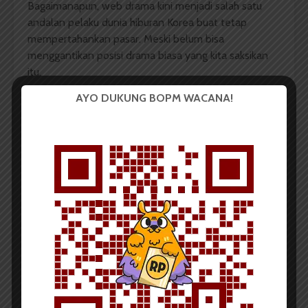
Bagaimanapun, web drama kini menjadi salah satu
andalan pelaku dunia hiburan Korea buat tetap
mempertahankan pasar. Meski belum bisa
menggantikan posisi drama biasa yang kita saksikan
itu.
AYO DUKUNG BOPM WACANA!
Seandainya saja kita di negeri ini sungguh-sungguh
mengembangkan koneksi internet seperti
Pemerintah Korea, pastilah ada banyak hal yang bisa
dilakukan untuk menambah kecintaan muda-mudi
pada tayangan dalam negeri.
Mungkin kita juga bisa membuat sebuah web drama
yang lebih berkualitas dibanding ‘terpaksa’
mengonsumsi drama yang tayang di televisi swasta
hingga ada yang mencapai tiga
season
itu, kan?
Komentar Facebook Anda