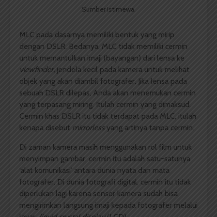
Sumber Istimewa.
MLC pada dasarnya memiliki bentuk yang mirip
dengan DSLR. Bedanya, MLC tidak memiliki cermin
untuk memantulkan imaji (bayangan) dari lensa ke
viewfinder,
jendela kecil pada kamera untuk melihat
objek yang akan diambil fotografer
.
Jika lensa pada
sebuah DSLR dilepas, Anda akan menemukan cermin
yang terpasang miring. Itulah cermin yang dimaksud.
Cermin khas DSLR itu tidak terdapat pada MLC, itulah
kenapa disebut
mirrorless
yang artinya tanpa cermin.
Di zaman kamera masih menggunakan rol film untuk
menyimpan gambar, cermin itu adalah satu-satunya
‘alat komunikasi’ antara dunia nyata dan mata
fotografer. Di dunia fotografi digital, cermin itu tidak
diperlukan lagi karena sensor kamera sudah bisa
mengirimkan langsung imaji kepada fotografer melalui
layar
liquid crystal display
(LCD).