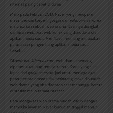
internet paling cepat di dunia.
Maka pada Februari 2013, Naver yang merupakan
mesin pencari (seperti
google
dan
yahoo
)–nya Korea
meluncurkan sebuah web drama. Kisahnya diangkat
dari kisah
webtoon
, web komik yang diproduksi oleh
aplikasi media sosial
line
. Naver memang merupakan
perusahaan pengembang aplikasi media sosial
tersebut.
Dilansir dari
kdramas.com
, web drama memang
diperuntukkan bagi remaja-remaja Korea yang sulit
lepas dari
gadget
mereka. Jadi untuk menjaga agar
pasar pecinta drama tidak berkurang, maka dibuatlah
web drama yang bisa ditonton saat menunggu kereta
di stasiun maupun saat istirahat.
Cara mengakses web drama mudah, cukup dengan
membuka layanan Naver kemudian tinggal memilih