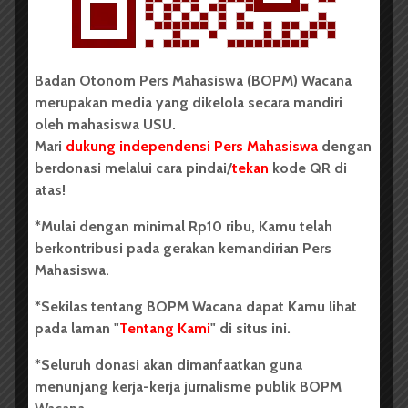
Drama Korea
Drama Minimalis Ala Korea
Ika Putri Agustini Saragih
Korea
Web Drama
Badan Otonom Pers Mahasiswa (BOPM) Wacana
merupakan media yang dikelola secara mandiri
oleh mahasiswa USU.
Mari
dukung independensi Pers Mahasiswa
dengan
berdonasi melalui cara pindai/
tekan
kode QR di
atas!
*Mulai dengan minimal Rp10 ribu, Kamu telah
Redaksi
berkontribusi pada gerakan kemandirian Pers
Badan Otonom Pers Mahasiswa (BOPM) Wacana
Mahasiswa.
merupakan pers mahasiswa yang berdiri di luar
*Sekilas tentang BOPM Wacana dapat Kamu lihat
kampus dan dikelola secara mandiri oleh mahasiswa
pada laman "
Tentang Kami
" di situs ini.
Universitas Sumatera Utara (USU).
*Seluruh donasi akan dimanfaatkan guna
LIHAT SEMUA ARTIKEL
menunjang kerja-kerja jurnalisme publik BOPM