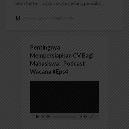
lahan bertani, siapa sangka gedung pencakar...
Redaksi
3 menit waktu baca
Pentingnya
Mempersiapkan CV Bagi
Mahasiswa | Podcast
Wacana #Eps4
Pemutar
Video
00:00
32:39