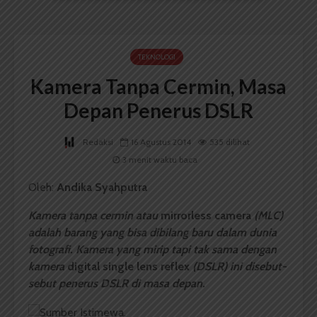
TEKNOLOGI
Kamera Tanpa Cermin, Masa
Depan Penerus DSLR
Redaksi
16 Agustus 2014
535 dilihat
3 menit waktu baca
Oleh:
Andika Syahputra
Kamera
tanpa cermin
atau
mirrorless camera
(MLC)
adalah barang yang bisa dibilang baru dalam dunia
fotografi. Kamera yang mirip tapi tak sama dengan
kamera
digital single lens reflex
(DSLR) ini disebut-
sebut penerus DSLR di masa depan.