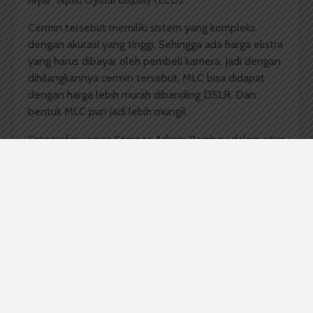
Cermin tersebut memiliki sistem yang kompleks
dengan akurasi yang tinggi. Sehingga ada harga ekstra
yang harus dibayar oleh pembeli kamera. Jadi dengan
dihilangkannya cermin tersebut, MLC bisa didapat
dengan harga lebih murah dibanding DSLR. Dan
bentuk MLC pun jadi lebih mungil.
Fotografer senior Kompas Arbain Rambey dalam situs
kompas.com
mengatakan kecenderungan MLC akan
menjadi pilihan di masa depan nanti terlihat dari
produsen kamera yang mulai memproduksi MLC.
Mulai dari Fuji Film, Olympus, Panasonic, bahkan
Pentax yang sempat terpuruk pada masa fotografi
digital.
Perusahaan produsen kamera pertama yang
memproduksi MLC adalah Olympus. Dengan
menggabungkan sistem kamera poket ke sistem