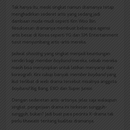
Tak hanya itu, meski singkat namun dramanya tetap
menghadirkan sederet artis yang sedang jadi
dambaan muda-mudi seperti Kim Woo Bin.
Kesuksesan dramanya membuat beberapa agensi
artis besar di Korea seperti YG dan SM Entertainment
turut menyumbang artis-artis mereka.
Jadwal
shooting
yang singkat menjadi keuntungan
sendiri bagi
member boyband
mereka, sebab mereka
masih bisa menyisipkan untuk latihan menyanyi dan
koreografi. Kini cukup banyak
member boyband
yang
ikut terlibat di web drama tersebut misalnya anggota
boyband
Big Bang, EXO dan Super Junior.
Dengan sederetan artis-artisnya, jelas saja walaupun
singkat, pengerjaan drama ini terkesan sungguh-
sungguh, bukan? Jadi buat para pecinta K-drama tak
perlu khawatir tentang kualitas dramanya.