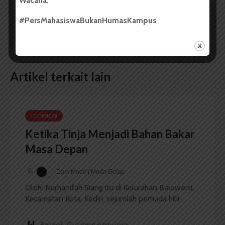
Wacana.
#PersMahasiswaBukanHumasKampus
Lima Penemuan Kapsul
Kamera Tanpa Cermin,
Waktu di Dunia
Masa Depan Penerus
DSLR
Artikel terkait lain
TEKNOLOGI
Ketika Tinja Menjadi Bahan Bakar
Masa Depan
Dark Mode | Moda Gelap
Oleh: Nurhanifah Siang itu di Kelurahan Balowerti,
Kecamatan Kota, Kediri, sejumlah pemuda hilir...
Redaksi
4 menit waktu baca