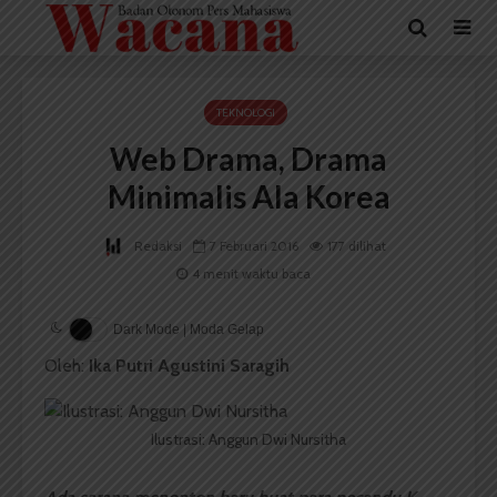
TEKNOLOGI
Web Drama, Drama
Minimalis Ala Korea
Redaksi
7 Februari 2016
177 dilihat
4 menit waktu baca
Dark Mode | Moda Gelap
Oleh:
Ika Putri Agustini Saragih
Ilustrasi: Anggun Dwi Nursitha