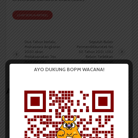
LIHAT SEMUA ARTIKEL
Dua Tahun berlalu,
Sepuluh Bulan
Mahasiswa Angkatan
Permendikburistek No
2020 akan
30 Tahun 2021, USU
Melaksanakan Tes
Belum Terbitkan
Narkoba dan
Peraturan Turunan
Kesehatan Tahun Ini
AYO DUKUNG BOPM WACANA!
Artikel terkait lain
BERITA KAMPUS
Tim Mahasiswa USU Raih Juara I
Vokal Grup Pada PEKSIMIDA 2026