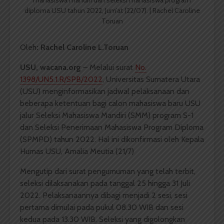
mahasiswa mandiri dan seleksi mahasiswa program
diploma USU tahun 2022, Jum’at (22/07). | Rachel Caroline
Toruan
Oleh
: Rachel Caroline L.Toruan
USU, wacana.org
– Melalui surat
No.
1398/UN5.1.R/SPB/2022
, Universitas Sumatera Utara
(USU) menginformasikan jadwal pelaksanaan dan
beberapa ketentuan bagi calon mahasiswa baru USU
jalur Seleksi Mahasiswa Mandiri (SMM) program S-1
dan Seleksi Penerimaan Mahasiswa Program Diploma
(SPMPD) tahun 2022. Hal ini dikonfirmasi oleh Kepala
Humas USU, Amalia Meutia (21/7)
Mengutip dari surat pengumuman yang telah terbit,
seleksi dilaksanakan pada tanggal 25 hingga 31 Juli
2022. Pelaksanaannya dibagi menjadi 2 sesi, sesi
pertama dimulai pada pukul 08.30 WIB dan sesi
kedua pada 13.30 WIB. Seleksi yang digolongkan