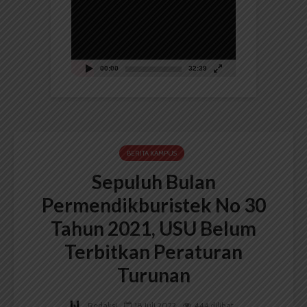
Video
00:00
32:39
BERITA KAMPUS
Sepuluh Bulan
Permendikburistek No 30
Tahun 2021, USU Belum
Terbitkan Peraturan
Turunan
Redaksi
18 Juli 2022
444 dilihat