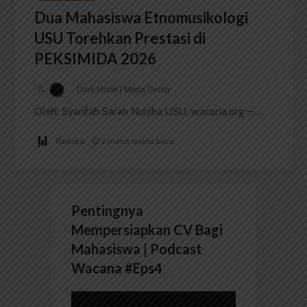
Dua Mahasiswa Etnomusikologi
USU Torehkan Prestasi di
PEKSIMIDA 2026
Dark Mode | Moda Gelap
Oleh: Syarifah Sarah Nurjiha USU, wacana.org –...
Redaksi
2 menit waktu baca
Pentingnya
Mempersiapkan CV Bagi
Mahasiswa | Podcast
Wacana #Eps4
Pemutar