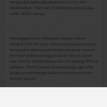
mengatakan bahwa jika peraturan turunan akan
dipublikasikan. “Nanti kan di
publish
aturannya kalau
sudah dibuat,” ujarnya.
Menanggapi hal ini, Mahasiswa Fakultas Hukum
stambuk 2021, Renintan Quiza menjelaskan perlunya
transparansi dalam pembentukan peraturan turunan.
Menurutnya jika memang peraturan turunan belum
siap, minimal
draft
peraturan turunan tentang PPKS di
publikasi. “Draftnya perlu di publikasi juga agar tidak
terjadi penyelewengan dalam membuat peraturan
turunan,”ujarnya.
Ia juga menyoroti lamanya pembentukan peraturan
turunan tersebut, menurutnya peraturan turunan
sangat diperlukan sebagai acuan teknis
penyelenggaraan pencegahan dan penanganan