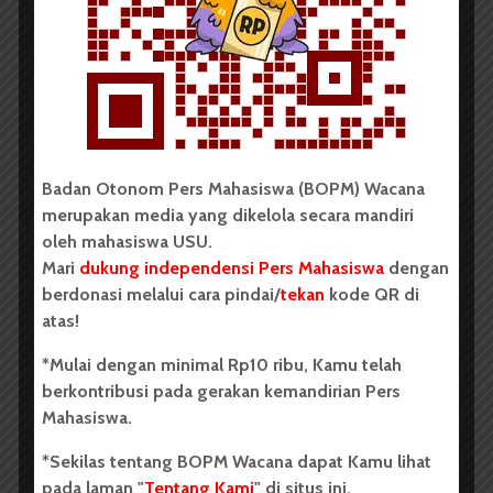
Dark Mode | Moda Gelap
Oleh: Cyntia Lorena Br Tarigan USU, wacana.org –
Tim mahasiswa Universitas Sumatera Utara...
Redaksi
2 menit waktu baca
Badan Otonom Pers Mahasiswa (BOPM) Wacana
merupakan media yang dikelola secara mandiri
oleh mahasiswa USU.
Mari
dukung independensi Pers Mahasiswa
dengan
BERITA KAMPUS
berdonasi melalui cara pindai/
tekan
kode QR di
BPDP Sosialisasikan Lomba Riset
atas!
Mahasiswa 2026, Dorong Inovasi
*Mulai dengan minimal Rp10 ribu, Kamu telah
Penelitian dalam Sektor
berkontribusi pada gerakan kemandirian Pers
Perkebunan
Mahasiswa.
...
*Sekilas tentang BOPM Wacana dapat Kamu lihat
pada laman "
Tentang Kami
" di situs ini.