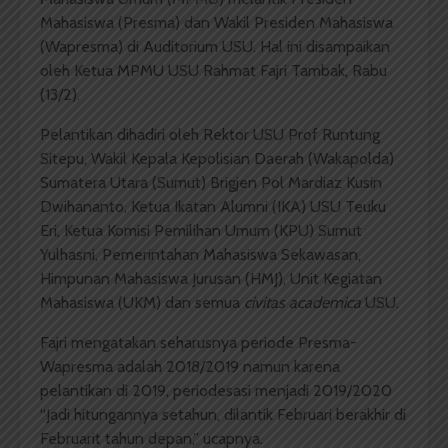
Mahasiswa (Presma) dan Wakil Presiden Mahasiswa
(Wapresma) di Auditorium USU. Hal ini disampaikan
oleh Ketua MPMU USU Rahmat Fajri Tambak, Rabu
(13/2).
Pelantikan dihadiri oleh Rektor USU Prof Runtung
Sitepu, Wakil Kepala Kepolisian Daerah (Wakapolda)
Sumatera Utara (Sumut) Brigjen Pol Mardiaz Kusin
Dwihananto, Ketua Ikatan Alumni (IKA) USU Teuku
Eri, Ketua Komisi Pemilihan Umum (KPU) Sumut
Yulhasni, Pemerintahan Mahasiswa Sekawasan,
Himpunan Mahasiswa Jurusan (HMJ), Unit Kegiatan
Mahasiswa (UKM) dan semua
civitas academica
USU.
Fajri mengatakan seharusnya periode Presma-
Wapresma adalah 2018/2019 namun karena
pelantikan di 2019, periodesasi menjadi 2019/2020
“Jadi hitungannya setahun, dilantik Februari berakhir di
Februarit tahun depan,” ucapnya.