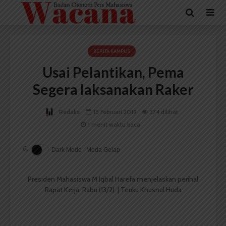
BERITA KAMPUS
Usai Pelantikan, Pema
Segera laksanakan Raker
Redaksi
15 Februari 2019
374 dilihat
1 menit waktu baca
Dark Mode | Moda Gelap
Presiden Mahasiswa M Iqbal Harefa menjelaskan perihal
Rapat Kerja, Rabu (13/2). | Teuku Khusnul Huda