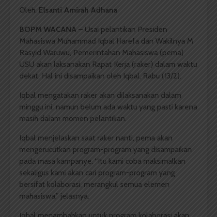
Oleh:
Elsanti Amirah Adhana
BOPM WACANA –
Usai pelantikan Presiden
Mahasiswa Muhammad Iqbal Harefa dan Wakilnya M
Rasyid Waruwu, Pemerintahan Mahasiswa (pema)
USU akan laksanakan Rapat Kerja (raker) dalam waktu
dekat. Hal ini disampaikan oleh Iqbal, Rabu (13/2).
Iqbal mengatakan raker akan dilaksanakan dalam
minggu ini, namun belum ada waktu yang pasti karena
masih dalam momen pelantikan.
Iqbal menjelaskan saat raker nanti, pema akan
mengerucutkan program-program yang disampaikan
pada masa kampanye. “Itu kami coba maksimalkan
sekaligus kami akan cari program-program yang
bersifat kolaborasi, merangkul semua elemen
mahasiswa,” jelasnya.
Iqbal menambahkan untuk program kolaborasi akan