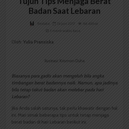
Tujuh Tips Menjaga Berat
Badan Saat Lebaran
Redaksi
26 Juni 2017
166 dilihat
3 menit waktu baca
Oleh:
Yulia Pransiska
Ilustrasi: Krismon Duha
B
iasanya para gadis akan mengeluh bila angka
timbangan berat badannya naik
.
Namun, a
pa jadinya
bila
tetap
takut badan akan melebar
pada hari
Lebaran?
Jika Anda salah satunya, tak perlu khawatir dengan hal
ini. Mari simak beberapa tips untuk tetap menjaga
berat badan di hari Lebaran berikut ini.