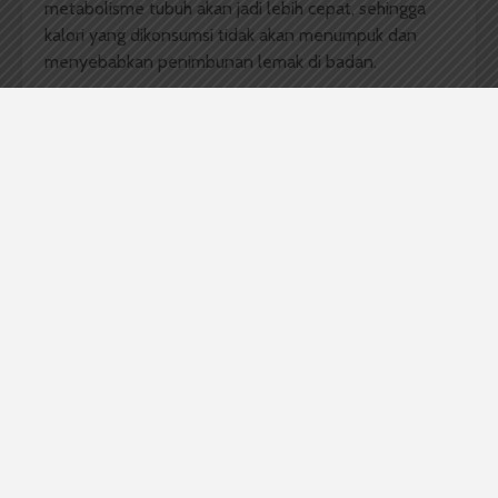
metabolisme tubuh akan jadi lebih cepat, sehingga
kalori yang dikonsumsi tidak akan menumpuk dan
menyebabkan penimbunan lemak di badan.
Hindari C
a
milan
Berk
alori
Camilan lebaran seperti kue nastar, kue putri salju,
dan kue kastengel kebanyakan matang dengan cara
digoreng atau dipanggang di oven. Kue-kue ini
biasanya dibuat dengan bahan margarin atau
mentega yang cukup tinggi.
Dengan kata lain, camilan ini adalah sumber lemak.
Bahkan, karbohidrat pada tepung sebagai bahan
utama akan disimpan tubuh dalam bentuk lemak pula.
Jadi, hindarilah memakan camilan tersebut dalam
porsi yang banyak saat berkunjung ke rumah kerabat.
Atur Waktu Kunjungan