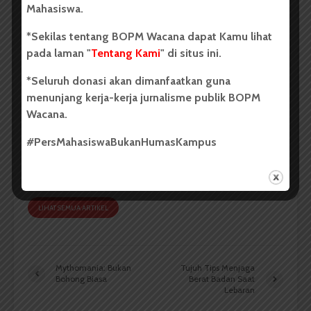
Mahasiswa.
*Sekilas tentang BOPM Wacana dapat Kamu lihat
pada laman "
Tentang Kami
" di situs ini.
*Seluruh donasi akan dimanfaatkan guna
Redaksi
menunjang kerja-kerja jurnalisme publik BOPM
Wacana.
Badan Otonom Pers Mahasiswa (BOPM) Wacana
merupakan pers mahasiswa yang berdiri di luar
#PersMahasiswaBukanHumasKampus
kampus dan dikelola secara mandiri oleh mahasiswa
Universitas Sumatera Utara (USU).
LIHAT SEMUA ARTIKEL
Mythomania: Bukan
Tujuh Tips Menjaga
Bohong Biasa
Berat Badan Saat
Lebaran