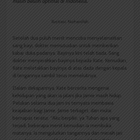
masih belum optimal di Indonesia.
Ilustrasi: Nurhanifah
Setelah dua puluh menit mencoba menyelamatkan
sang bayi, dokter memutuskan untuk memberikan
kabar duka padanya. Bayinya kini telah tiada. Sang
dokter menyerahkan bayinya kepada Kate. Kemudian,
Kate meletakkan bayinya di atas dada dengan kepala
di lengannya sambil terus memeluknya.
Dalam dekapannya, Kate bercerita mengenai
kehidupan yang akan ia jalani jika Jamie masih hidup.
Pelukan selama dua jam ini ternyata membawa
keajaiban bagi Jamie. Jamie terkaget, dan mulai
bernapas teratur. “Aku berpikir, ya Tuhan apa yang
terjadi, beberapa menit kemudian ia membuka
matanya. Ia mengulurkan tangannya dan meraih jari