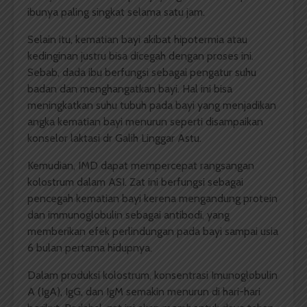
ibunya paling singkat selama satu jam.
Selain itu, kematian bayi akibat hipotermia atau
kedinginan justru bisa dicegah dengan proses ini.
Sebab, dada ibu berfungsi sebagai pengatur suhu
badan dan menghangatkan bayi. Hal ini bisa
meningkatkan suhu tubuh pada bayi yang menjadikan
angka kematian bayi menurun seperti disampaikan
konselor laktasi dr Galih Linggar Astu.
Kemudian, IMD dapat mempercepat rangsangan
kolostrum dalam ASI. Zat ini berfungsi sebagai
pencegah kematian bayi kerena mengandung protein
dan immunoglobulin sebagai antibodi, yang
memberikan efek perlindungan pada bayi sampai usia
6 bulan pertama hidupnya.
Dalam produksi kolostrum, konsentrasi Imunoglobulin
A (IgA), IgG, dan IgM semakin menurun di hari-hari