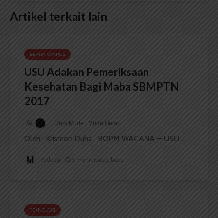
Artikel terkait lain
BERITA KAMPUS
USU Adakan Pemeriksaan
Kesehatan Bagi Maba SBMPTN
2017
Dark Mode | Moda Gelap
Oleh : Krismon Duha BOPM WACANA — USU...
Redaksi
2 menit waktu baca
TEKNOLOGI