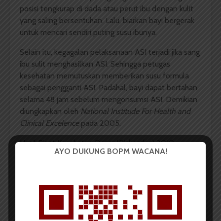
posisi tengkurap di dada atau perut ibu dengan kulit
yang saling bersentuhan. Lalu, biarkan bayi bergerak
untuk mencari sendiri puting susu ibunya.
Selain itu, kegagalan pelaksanaan ASI terjadi jika sang
ibu sulit menghasilkan ASI. Sehingga petugas
kesehatan memutuskan memberikan susu formula
sebagai pengganti ASI. Padahal, bayi dapat bertahan
selama 48 jam sebelum mengonsumsi ASI. Demikian
diungkapkan oleh
National Institude For Health and
Clinical Excelence
pada 2005.
Hasil Riset Kesehatan Dasar (Riskesdas) 2010
AYO DUKUNG BOPM WACANA!
menunjukkan angka IMD di Indonesia di bawah satu
jam kelahiran sebesar 29,3%. Angka ini memang
mengalami kenaikan bila mengacu pada data
Ruskesda 2013 sebesar 34,5%.
Riskesda 2013
sebesar 34,5%.