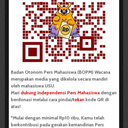
Kenaikan ini sayangnya tak sejalan dengan cakupan
ASI eksklusif pada bayi 0-6 bulan, dari hasil Riskesdas
2014 angka yang dicapai 52,3% sementara pada
Riskesedas 2015 hanya mencapai 41,9%.
ASI dapat memenuhi sekitar 30-50% nutrisi yang
dibutuhkan anak hingga berusia 23-24 bulan. Dimulai
dengan melakukan IMD setelah bayi
lahir. Pengetahuan petugas kesehatan dan
masyarakat jadi kunci keberhasilan IMD dan
pemberian ASI.
Badan Otonom Pers Mahasiswa (BOPM) Wacana
Komentar Facebook Anda
merupakan media yang dikelola secara mandiri
oleh mahasiswa USU.
Mari
dukung independensi Pers Mahasiswa
dengan
Kesehatan
Nurhanifah
berdonasi melalui cara pindai/
tekan
kode QR di
atas!
Tingkatkan Harapan Hidup Bayi Anda dengan Inisiasi
Menyusui Dini
*Mulai dengan minimal Rp10 ribu, Kamu telah
berkontribusi pada gerakan kemandirian Pers