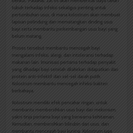
berikut. Padahal, zat ini akan membentuk daya tahan
tubuh terhadap infeksi sekaligus penting untuk
pertumbuhan usus, di mana kolostrum akan membuat
lapisan pelindung dan mematangkan dinding usus
bayi serta membantu perkembangan usus bayi yang
belum matang.
Proses tersebut membantu mencegah bayi
mengalami infeksi, alergi, dan intoleransi terhadap
makanan lain. Imunisasi pertama terhadap penyakit
yang dihadapi bayi setelah dilahirkan didapatkan dari
protein anti-infektif dan sel-sel darah putih.
Kolostrum membantu mencegah infeksi bakteri
berbahaya.
Kolostrum memiliki efek pencahar ringan, untuk
membantu membersihkan usus bayi dari mekonium,
yakni tinja pertama bayi yang berwarna kehitaman.
Kemudian, membersihkan bilirubin dari usus, dan
membantu mencegah bayi kuning. Kolostrum juga