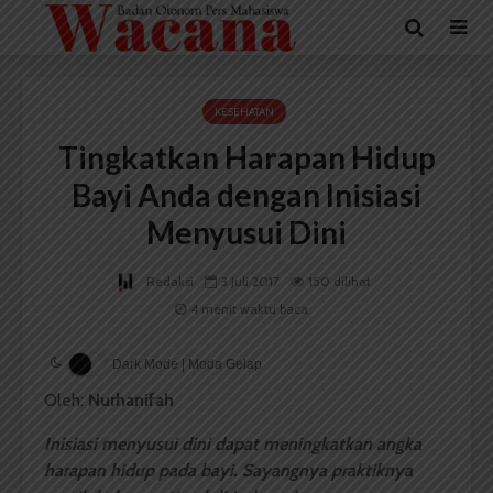
KESEHATAN
Tingkatkan Harapan Hidup
Bayi Anda dengan Inisiasi
Menyusui Dini
Redaksi
3 Juli 2017
150 dilihat
4 menit waktu baca
Dark Mode | Moda Gelap
Oleh:
Nurhanifah
Inisiasi menyusui dini dapat meningkatkan angka
harapan hidup pada bayi. Sayangnya praktiknya