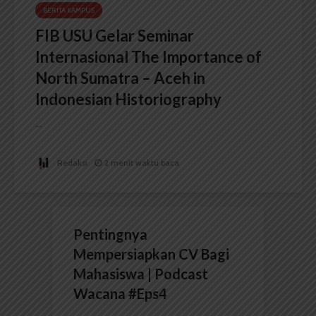
BERITA KAMPUS
FIB USU Gelar Seminar
Internasional The Importance of
North Sumatra – Aceh in
Indonesian Historiography
...
Redaksi
2 menit waktu baca
Pentingnya
Mempersiapkan CV Bagi
Mahasiswa | Podcast
Wacana #Eps4