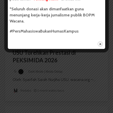
*Seluruh donasi akan dimanfaatkan guna
Redaksi
2 menit waktu baca
menunjang kerja-kerja jurnalisme publik BOPM
Wacana.
#PersMahasiswaBukanHumasKampus
BERITA KAMPUS
Dua Mahasiswa Etnomusikologi
USU Torehkan Prestasi di
PEKSIMIDA 2026
Dark Mode | Moda Gelap
Oleh: Syarifah Sarah Nurjiha USU, wacana.org –...
Redaksi
2 menit waktu baca