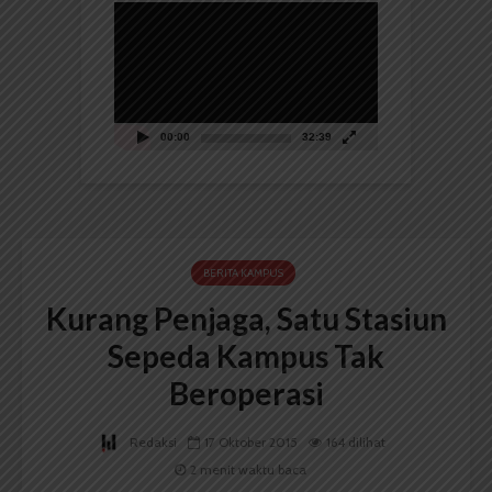
Pemutar
Video
00:00
32:39
BERITA KAMPUS
Kurang Penjaga, Satu Stasiun
Sepeda Kampus Tak
Beroperasi
Redaksi
17 Oktober 2015
164 dilihat
2 menit waktu baca