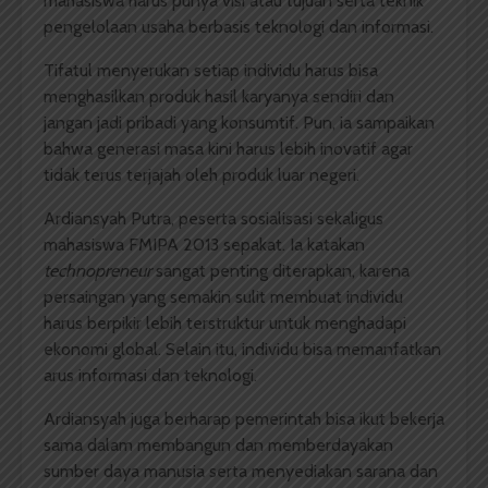
mahasiswa harus punya visi atau tujuan serta teknik
pengelolaan usaha berbasis teknologi dan informasi.
Tifatul menyerukan setiap individu harus bisa
menghasilkan produk hasil karyanya sendiri dan
jangan jadi pribadi yang konsumtif. Pun, ia sampaikan
bahwa generasi masa kini harus lebih inovatif agar
tidak terus terjajah oleh produk luar negeri.
Ardiansyah Putra, peserta sosialisasi sekaligus
mahasiswa FMIPA 2013 sepakat. Ia katakan
technopreneur
sangat penting diterapkan, karena
persaingan yang semakin sulit membuat individu
harus berpikir lebih terstruktur untuk menghadapi
ekonomi global. Selain itu, individu bisa memanfatkan
arus informasi dan teknologi.
Ardiansyah juga berharap pemerintah bisa ikut bekerja
sama dalam membangun dan memberdayakan
sumber daya manusia serta menyediakan sarana dan