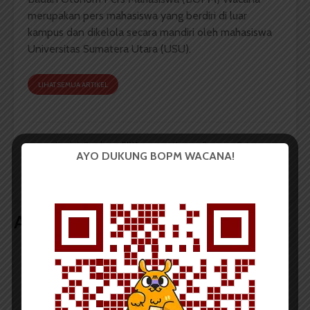
merupakan pers mahasiswa yang berdiri di luar
kampus dan dikelola secara mandiri oleh mahasiswa
Universitas Sumatera Utara (USU).
LIHAT SEMUA ARTIKEL
Jumlah Pendonor BKM
Kurang Penjaga, Satu
AYO DUKUNG BOPM WACANA!
AR-Rahmah FK
Stasiun Sepeda
Melebihi Target
Kampus Tak Beroperasi
Artikel terkait lain
BERITA KAMPUS
BPDP Sosialisasikan Lomba Riset