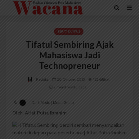
BERITA KAMPUS
Tifatul Sembiring Ajak
Mahasiswa Jadi
Technopreneur
Redaksi
20 Oktober 2015
162 dilihat
2 menit waktu baca
Dark Mode | Moda Gelap
Oleh:
Alfat Putra Ibrahim