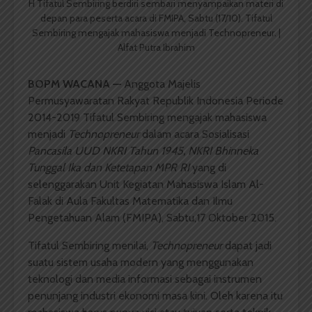
H Tifatul Sembiring berdiri sembari menyampaikan materi di
depan para peserta acara di FMIPA, Sabtu (17/10). Tifatul
Sembiring mengajak mahasiswa menjadi Technopreneur. |
Alfat Putra Ibrahim
BOPM WACANA
—
Anggota Majelis
Permusyawaratan Rakyat Republik Indonesia Periode
2014-2019 Tifatul Sembiring mengajak mahasiswa
menjadi
Technopreneur
dalam acara Sosialisasi
Pancasila UUD NKRI Tahun 1945, NKRI Bhinneka
Tunggal Ika dan Ketetapan MPR RI
yang di
selenggarakan Unit Kegiatan Mahasiswa Islam Al-
Falak di Aula Fakultas Matematika dan Ilmu
Pengetahuan Alam (FMIPA), Sabtu,17 Oktober 2015.
Tifatul Sembiring menilai,
Technopreneur
dapat jadi
suatu sistem usaha modern yang menggunakan
teknologi dan media informasi sebagai instrumen
penunjang industri ekonomi masa kini. Oleh karena itu