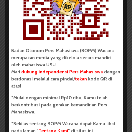
Mahasiswa 2026, Dorong Inovasi
Penelitian dalam Sektor
Perkebunan
...
Redaksi
2 menit waktu baca
Badan Otonom Pers Mahasiswa (BOPM) Wacana
merupakan media yang dikelola secara mandiri
oleh mahasiswa USU.
Mari
dukung independensi Pers Mahasiswa
dengan
berdonasi melalui cara pindai/
tekan
kode QR di
BERITA KAMPUS
atas!
Dua Mahasiswa Sastra Indonesia
*Mulai dengan minimal Rp10 ribu, Kamu telah
USU Raih Juara di Festival Literasi
berkontribusi pada gerakan kemandirian Pers
Sumatra Utara 2026
Mahasiswa.
Dark Mode | Moda Gelap
*Sekilas tentang BOPM Wacana dapat Kamu lihat
pada laman "
Tentang Kami
" di situs ini.
Oleh: Iyusarah Pakpahan USU, wacana.org – Dua...