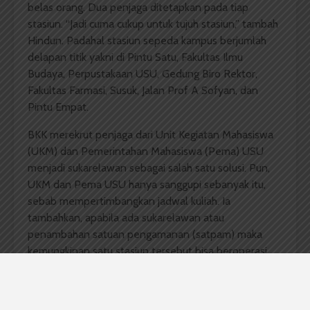
belas orang. Dua penjaga ditetapkan pada tiap
stasiun. “Jadi cuma cukup untuk tujuh stasiun,” tambah
Hindun. Padahal stasiun sepeda kampus berjumlah
delapan titik yakni di Pintu Satu, Fakultas Ilmu
Budaya, Perpustakaan USU, Gedung Biro Rektor,
Fakultas Farmasi, Susuk, Jalan Prof A Sofyan, dan
Pintu Empat.
BKK merekrut penjaga dari Unit Kegiatan Mahasiswa
(UKM) dan Pemerintahan Mahasiswa (Pema) USU
menjadi sukarelawan sebagai salah satu solusi. Pun,
UKM dan Pema USU hanya sanggupi sebanyak itu,
sebab mempertimbangkan jadwal kuliah. Ia
tambahkan, apabila ada sukarelawan atau
penambahan satuan pengamanan (satpam) maka
kemungkinan satu stasiun tersebut bisa beroperasi.
Mahasiswa Fakultas Matematika dan Ilmu
Pengetahuan Alam 2014 Jelita Sitorus menyayangkan