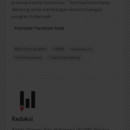
prasarana untuk berinovasi. ”
Technopreneur
harus
didukung untuk membangun ekonomi bangsa,”
pungkas Ardiansyah.
Komentar Facebook Anda
Alfat Putra Ibrahim
FMIPA
suarausu.co
Technopreneur
Tifatul Sembiring
Redaksi
Badan Otonom Pers Mahasiswa (BOPM) Wacana