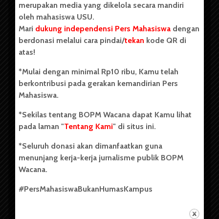
merupakan media yang dikelola secara mandiri
oleh mahasiswa USU.
Mari
dukung independensi Pers Mahasiswa
dengan
berdonasi melalui cara pindai/
tekan
kode QR di
Copyright © 2023. All rights reserved BOPM WACANA.
atas!
*Mulai dengan minimal Rp10 ribu, Kamu telah
berkontribusi pada gerakan kemandirian Pers
Badan Otonom Pers Mahasiswa (BOPM) Wacana merupakan
Mahasiswa.
pers mahasiswa yang berdiri di luar kampus dan dikelola
secara mandiri oleh mahasiswa Universitas Sumatera Utara
*Sekilas tentang BOPM Wacana dapat Kamu lihat
(USU). Sebelumnya BOPM Wacana merupakan salah satu
pada laman "
Tentang Kami
" di situs ini.
Unit Kegiatan Mahasiswa (UKM) di Universitas Sumatera
Utara dengan nama Pers Mahasiswa SUARA USU yang
*Seluruh donasi akan dimanfaatkan guna
berdiri pada 1 Juli 1995.
menunjang kerja-kerja jurnalisme publik BOPM
Wacana.
Tentang Kami
#PersMahasiswaBukanHumasKampus
Kontribusi